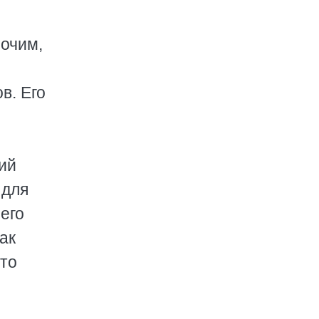
рочим,
в. Его
ий
 для
его
ак
 то