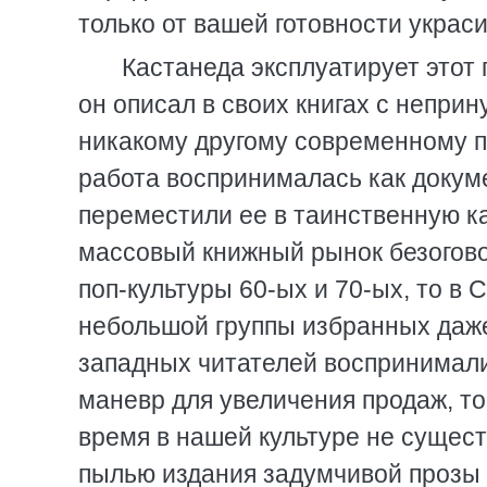
только от вашей готовности украс
Кастанеда эксплуатирует этот
он описал в своих книгах с непри
никакому другому современному пр
работа воспринималась как докуме
переместили ее в таинственную к
массовый книжный рынок безогово
поп-культуры 60-ых и 70-ых, то в
небольшой группы избранных даже
западных читателей воспринимали
маневр для увеличения продаж, то
время в нашей культуре не сущес
пылью издания задумчивой прозы