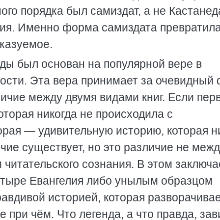
го порядка был самиздат, а не Кастанед
ния. Именно форма самиздата превратил
сказуемое.
ды был основан на популярной вере в
сти. Эта вера принимает за очевидный 
ичие между двумя видами книг. Если пер
оторая никогда не происходила с
рая — удивительную историю, которая н
ичие существует, но это различие не меж
 читательского сознания. В этом заключа
четыре Евангелия либо унылым образцом
равдивой историей, которая разворачива
е при чём. Что легенда, а что правда, зав