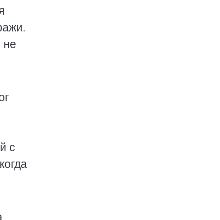
я
ражи.
 не
ог
й с
когда
а