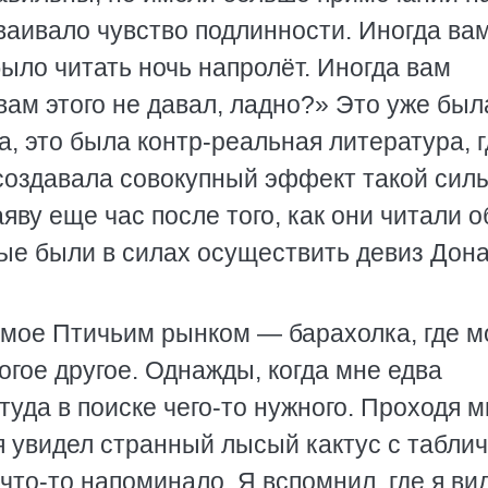
дваивало чувство подлинности. Иногда ва
было читать ночь напролёт. Иногда вам
вам этого не давал, ладно?» Это уже был
, это была контр-реальная литература, г
оздавала совокупный эффект такой силы
яву еще час после того, как они читали о
рые были в силах осуществить девиз Дон
емое Птичьим рынком — барахолка, где 
огое другое. Однажды, когда мне едва
туда в поиске чего-то нужного. Проходя 
я увидел странный лысый кактус с табли
 что-то напоминало. Я вспомнил, где я ви