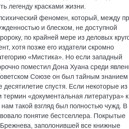
ить легенду красками жизни.
 психический феномен, который, между п
нужденностью и блеском, не доступной
ороку, по крайней мере из деловых круго
нт, хотя позже его издатели скромно
атегорию «Мистика». Но если западный
рочно поместил Дона Хуана среди явлен
 Советском Союзе он был тайным знанием
 десятилетие спустя. Если некоторые из 
 термин «документальная литература» к
 нам такой взгляд был полностью чужд. В
твовало понятие бестселлера. Покрытые
 Брежнева, заполонившей все книжные