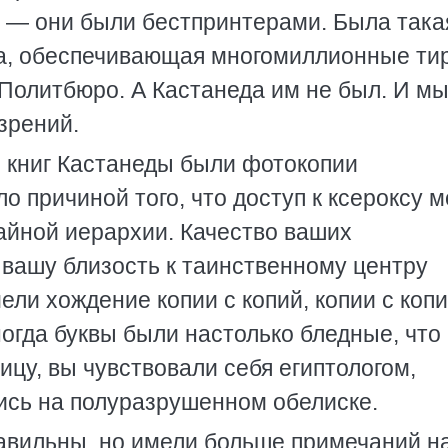
 — они были бестпринтерами. Была така
ка, обеспечивающая многомиллионные ти
Политбюро. А Кастанеда им не был. И мы
зрений.
книг Кастанеды были фотокопии
 причиной того, что доступ к ксероксу м
айной иерархии. Качество ваших
 вашу близость к таинственному центру
ели хождение копии с копий, копии с копи
ногда буквы были настолько бледные, что 
ицу, вы чувствовали себя египтологом,
ись на полуразрушенном обелиске.
авильны, но имели больше примечаний н