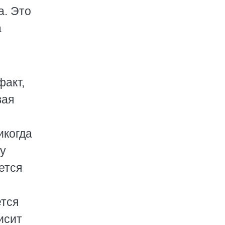
а. Это
а
факт,
вая
икогда
ду
ется
ется
исит