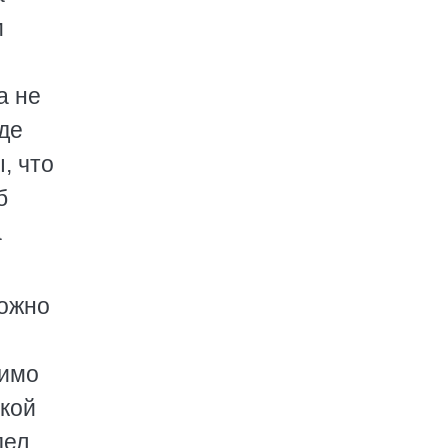
м
а не
де
, что
б
а
можно
мимо
чкой
дел