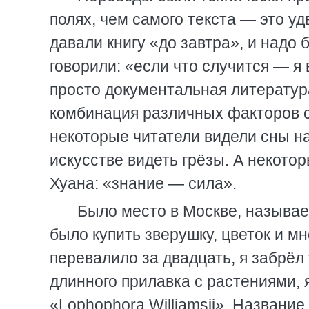
полях, чем самого текста — это у
давали книгу «до завтра», и надо 
говорили: «если что случится — я 
просто документальная литература
комбинация различных факторов с
некоторые читатели видели сны на
искусстве видеть грёзы. А некото
Хуана: «знание — сила».
Было место в Москве, называ
было купить зверушку, цветок и мн
перевалило за двадцать, я забрёл 
длинного прилавка с растениями, 
«Lophophora Williamsii». Название