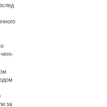
вслед
очного
 о
чего-
ком
водом
и
ли за