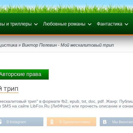
вы и триллеры
Любовные романы
Фантастика
цистика
» Виктор Пелевин - Мой мескалитовый трип
Авторские права
й трип
скалитовый трип" в формате fb2, epub, txt, doc, pdf. Жанр: Публи
и SMS на сайте LibFox.Ru (ЛибФокс) или прочесть описание и озна
В Instagram
В Одноклассниках
Мы Вконтак