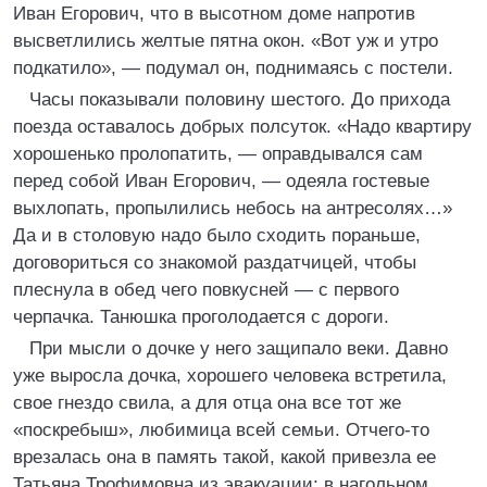
Иван Егорович, что в высотном доме напротив
высветлились желтые пятна окон. «Вот уж и утро
подкатило», — подумал он, поднимаясь с постели.
Часы показывали половину шестого. До прихода
поезда оставалось добрых полсуток. «Надо квартиру
хорошенько пролопатить, — оправдывался сам
перед собой Иван Егорович, — одеяла гостевые
выхлопать, пропылились небось на антресолях…»
Да и в столовую надо было сходить пораньше,
договориться со знакомой раздатчицей, чтобы
плеснула в обед чего повкусней — с первого
черпачка. Танюшка проголодается с дороги.
При мысли о дочке у него защипало веки. Давно
уже выросла дочка, хорошего человека встретила,
свое гнездо свила, а для отца она все тот же
«поскребыш», любимица всей семьи. Отчего-то
врезалась она в память такой, какой привезла ее
Татьяна Трофимовна из эвакуации: в нагольном