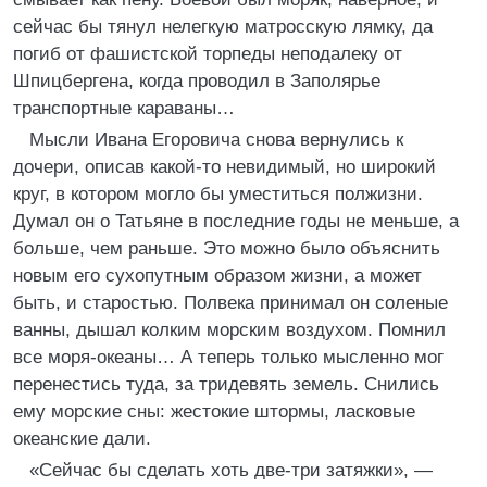
сейчас бы тянул нелегкую матросскую лямку, да
погиб от фашистской торпеды неподалеку от
Шпицбергена, когда проводил в Заполярье
транспортные караваны…
Мысли Ивана Егоровича снова вернулись к
дочери, описав какой-то невидимый, но широкий
круг, в котором могло бы уместиться полжизни.
Думал он о Татьяне в последние годы не меньше, а
больше, чем раньше. Это можно было объяснить
новым его сухопутным образом жизни, а может
быть, и старостью. Полвека принимал он соленые
ванны, дышал колким морским воздухом. Помнил
все моря-океаны… А теперь только мысленно мог
перенестись туда, за тридевять земель. Снились
ему морские сны: жестокие штормы, ласковые
океанские дали.
«Сейчас бы сделать хоть две-три затяжки», —