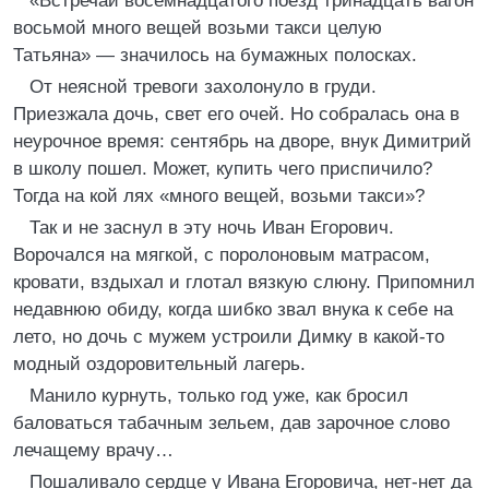
«Встречай восемнадцатого поезд тринадцать вагон
восьмой много вещей возьми такси целую
Татьяна» — значилось на бумажных полосках.
От неясной тревоги захолонуло в груди.
Приезжала дочь, свет его очей. Но собралась она в
неурочное время: сентябрь на дворе, внук Димитрий
в школу пошел. Может, купить чего приспичило?
Тогда на кой лях «много вещей, возьми такси»?
Так и не заснул в эту ночь Иван Егорович.
Ворочался на мягкой, с поролоновым матрасом,
кровати, вздыхал и глотал вязкую слюну. Припомнил
недавнюю обиду, когда шибко звал внука к себе на
лето, но дочь с мужем устроили Димку в какой-то
модный оздоровительный лагерь.
Манило курнуть, только год уже, как бросил
баловаться табачным зельем, дав зарочное слово
лечащему врачу…
Пошаливало сердце у Ивана Егоровича, нет-нет да