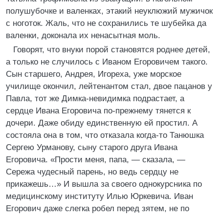
полушубочке и валенках, этакий неуклюжий мужичок
с ноготок. Жаль, что не сохранились те шубейка да
валенки, доконала их ненасытная моль.
Говорят, что внуки порой становятся роднее детей,
а только не случилось с Иваном Егоровичем такого.
Сын старшего, Андрея, Игореха, уже морское
училище окончил, лейтенантом стал, двое пацанов у
Павла, тот же Димка-невидимка подрастает, а
сердце Ивана Егоровича по-прежнему тянется к
дочери. Даже обиду единственную ей простил. А
состояла она в том, что отказала когда-то Танюшка
Сергею Урманову, сыну старого друга Ивана
Егоровича. «Прости меня, папа, — сказала, —
Сережа чудесный парень, но ведь сердцу не
прикажешь…» И вышла за своего однокурсника по
медицинскому институту Илью Юркевича. Иван
Егорович даже слегка робел перед зятем, не по