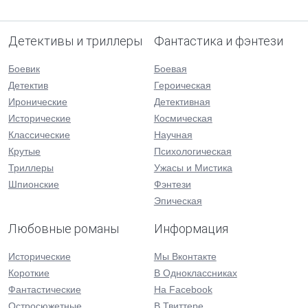
Детективы и триллеры
Фантастика и фэнтези
Боевик
Боевая
Детектив
Героическая
Иронические
Детективная
Исторические
Космическая
Классические
Научная
Крутые
Психологическая
Триллеры
Ужасы и Мистика
Шпионские
Фэнтези
Эпическая
Любовные романы
Информация
Исторические
Мы Вконтакте
Короткие
В Одноклассниках
Фантастические
На Facebook
Остросюжетные
В Твиттере