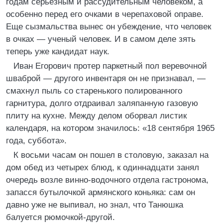
годам серьезным и рассудительным человеком, а
особенно перед его очками в черепаховой оправе.
Еще сызмальства вынес он убеждение, что человек
в очках — ученый человек. И в самом деле зять
теперь уже кандидат наук.
Иван Егорович протер паркетный пол веревочной
шваброй — другого инвентаря он не признавал, —
смахнул пыль со старенького полированного
гарнитура, долго отдраивал заляпанную газовую
плиту на кухне. Между делом оборвал листик
календаря, на котором значилось: «18 сентября 1965
года, суббота».
К восьми часам он пошел в столовую, заказал на
дом обед из четырех блюд, к одиннадцати занял
очередь возле винно-водочного отдела гастронома,
запасся бутылочкой армянского коньяка: сам он
давно уже не выпивал, но знал, что Танюшка
балуется рюмочкой-другой.