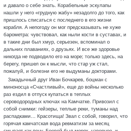
и давало о себе знать. Корабельные эскулапы
нашли у него «грудную жабу» незадолго до того, как
пришлось списаться с последнего в его жизни
корабля. А непогоду он мог предсказывать не хуже
барометра: чувствовал, как ныли кости в суставах, и
в такие дни был хмур, серьезен, вспоминал о
дальних плаваниях, о друзьях. И все же здоровье
никогда не подводило его на море; только здесь, на
берегу, пришел он к мысли, что стар уж стал,
пожалуй, и болезни его не выдуманы докторами.
Закадычный друг Иван Бочкарев, боцман с
миноносца «Счастливый», еще до войны несколько
раз ездил в отпуск купаться в теплых
сероводородных ключах на Камчатке. Привозил с
собой снимки: гейзеры, теплые реки, туманы над
распадками… Красотища! Звал с собой, говорил, что
горячая камчатская вода ревматизм за месяц
смывает как пену. Боевой был моряк, наверное, и