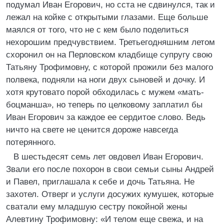
подумал Иван Егорович, но сста не сдвинулся, так и
лежал на койке с открытыми глазами. Еще больше
маялся от того, что не с кем было поделиться
нехорошим предчувствием. Третьегодняшним летом
схоронил он на Перловском кладбище супругу свою
Татьяну Трофимовну, с которой прожили без малого
полвека, подняли на ноги двух сыновей и дочку. И
хотя крутовато порой обходилась с мужем «мать-
боцманша», но теперь по целковому заплатил бы
Иван Егорович за каждое ее сердитое слово. Ведь
ничто на свете не ценится дороже навсегда
потерянного.
В шестьдесят семь лет овдовел Иван Егорович.
Звали его после похорон в свои семьи сыны Андрей
и Павел, приглашала к себе и дочь Татьяна. Не
захотел. Отверг и услуги досужих кумушек, которые
сватали ему младшую сестру покойной жены
Алевтину Трофимовну: «И телом еще свежа, и на