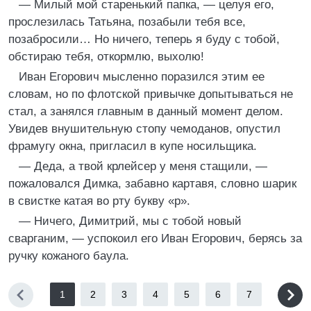
— Милый мой старенький папка, — целуя его,
прослезилась Татьяна, позабыли тебя все,
позабросили… Но ничего, теперь я буду с тобой,
обстираю тебя, откормлю, выхолю!
Иван Егорович мысленно поразился этим ее
словам, но по флотской привычке допытываться не
стал, а занялся главным в данный момент делом.
Увидев внушительную стопу чемоданов, опустил
фрамугу окна, пригласил в купе носильщика.
— Деда, а твой крлейсер у меня стащили, —
пожаловался Димка, забавно картавя, словно шарик
в свистке катая во рту букву «р».
— Ничего, Димитрий, мы с тобой новый
сварганим, — успокоил его Иван Егорович, берясь за
ручку кожаного баула.
1
2
3
4
5
6
7