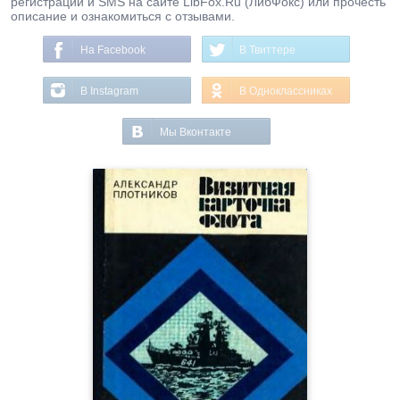
регистрации и SMS на сайте LibFox.Ru (ЛибФокс) или прочесть
описание и ознакомиться с отзывами.
На Facebook
В Твиттере
В Instagram
В Одноклассниках
Мы Вконтакте