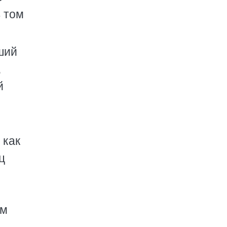
 том
ший
,
й
 как
ц
ым