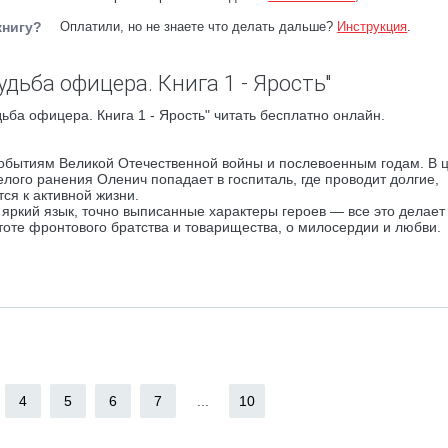
книгу?
Оплатили, но не знаете что делать дальше?
Инструкция
.
дьба офицера. Книга 1 - Ярость"
ьба офицера. Книга 1 - Ярость" читать бесплатно онлайн.
бытиям Великой Отечественной войны и послевоенным годам. В 
ого ранения Оленич попадает в госпиталь, где проводит долгие,
ся к активной жизни.
 яркий язык, точно выписанные характеры героев — все это делае
оте фронтового братства и товарищества, о милосердии и любви.
4
5
6
7
...
10