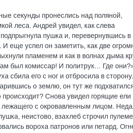
ные секунды пронеслись над поляной,
кой леса. Андрей увидел, как слева
к подпрыгнула пушка и, перевернувшись в
. И еще успел он заметить, как две огро
пыхнули пламенем и как в волнах дыма к
Там был комиссар! И политрук… Где они?»
уха сбила его с ног и отбросила в сторону
арившись о землю, он тут же подхватился
о происходит? Снова увидел горящие ели 
, лежащего с окровавленным лицом. Неда
 пушка, неистово, взахлеб строчил пулеме
рвались вороха патронов или петард. Ог