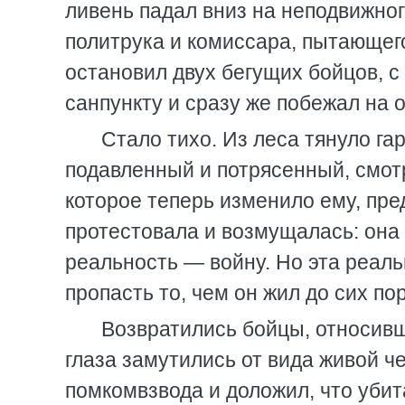
ливень падал вниз на неподвижног
политрука и комиссара, пытающего
остановил двух бегущих бойцов, 
санпункту и сразу же побежал на 
Стало тихо. Из леса тянуло га
подавленный и потрясенный, смотр
которое теперь изменило ему, пре
протестовала и возмущалась: она 
реальность — войну. Но эта реальн
пропасть то, чем он жил до сих пор
Возвратились бойцы, относивш
глаза замутились от вида живой 
помкомвзвода и доложил, что убит