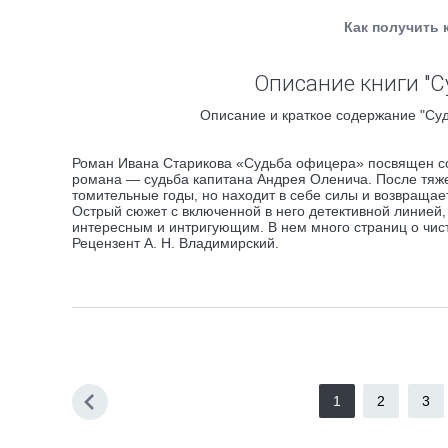
Как получить 
Описание книги "Су
Описание и краткое содержание "Суд
Роман Ивана Старикова «Судьба офицера» посвящен со
романа — судьба капитана Андрея Оленича. После тяжел
томительные годы, но находит в себе силы и возвращает
Острый сюжет с включенной в него детективной линией,
интересным и интригующим. В нем много страниц о чист
Рецензент А. Н. Владимирский.
1
2
3