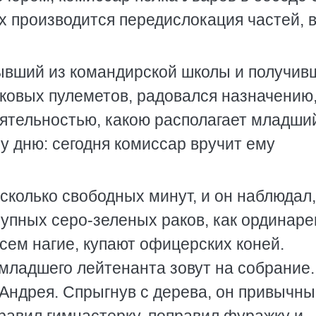
х производится передислокация частей, в
ывший из командирской школы и получив
нковых пулеметов, радовался назначению
ятельностью, какою располагает младши
у дню: сегодня комиссар вручит ему
колько свободных минут, и он наблюдал,
упных серо-зеленых раков, как ординаре
всем нагие, купают офицерских коней.
младшего лейтенанта зовут на собрание.
 Андрея. Спрыгнув с дерева, он привычн