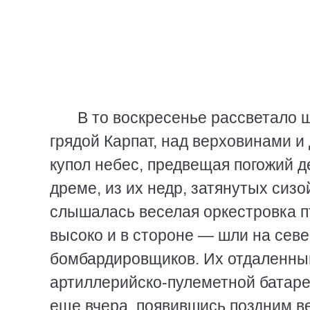
В то воскресенье рассветало ш
грядой Карпат, над верховинами 
купол небес, предвещая погожий 
дреме, из их недр, затянутых сиз
слышалась веселая оркестровка п
высоко и в стороне — шли на сев
бомбардировщиков. Их отдаленны
артиллерийско-пулеметной батареи,
еще вчера, появившись поздним ве