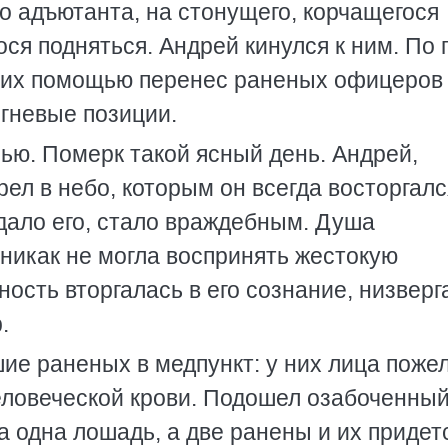
о адъютанта, на стонущего, корчащегося
ся подняться. Андрей кинулся к ним. По 
с их помощью перенес раненых офицеров 
огневые позиции.
рью. Померк такой ясный день. Андрей,
ел в небо, которым он всегда восторгалс
дало его, стало враждебным. Душа
никак не могла воспринять жестокую
ость вторгалась в его сознание, низверг
.
ие раненых в медпункт: у них лица пожел
человеческой крови. Подошел озабоченны
а одна лошадь, а две ранены и их придет