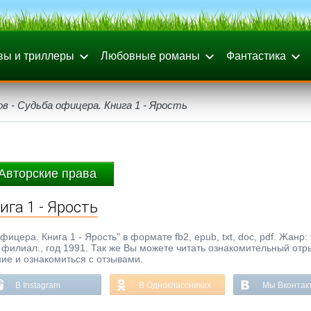
вы и триллеры
Любовные романы
Фантастика
в - Судьба офицера. Книга 1 - Ярость
Авторские права
ига 1 - Ярость
ицера. Книга 1 - Ярость" в формате fb2, epub, txt, doc, pdf. Жанр:
филиал., год 1991. Так же Вы можете читать ознакомительный отр
ние и ознакомиться с отзывами.
В Instagram
В Одноклассниках
Мы Вконтак