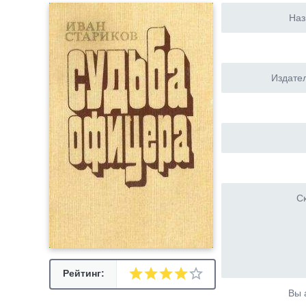
Наз
Издател
Ск
Рейтинг:
Вы 