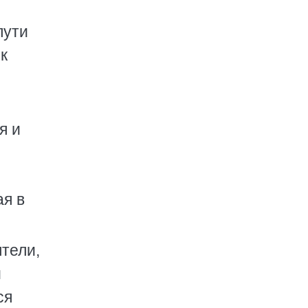
пути
к
я и
ая в
тели,
й
ся