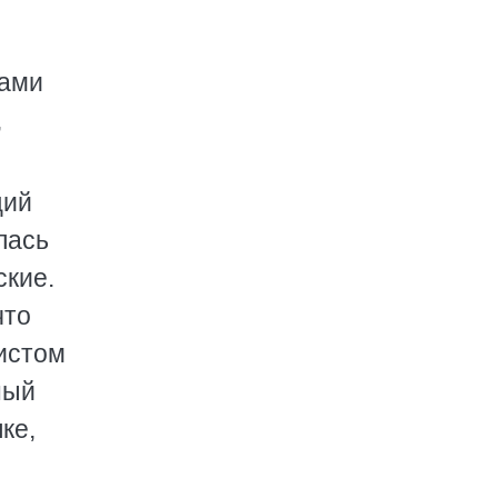
рами
,
щий
лась
ские.
что
вистом
ный
ке,