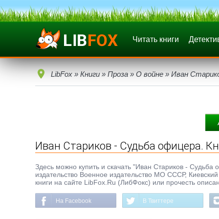
Читать книги
Детекти
LibFox
»
Книги
»
Проза
»
О войне
» Иван Старико
Иван Стариков - Судьба офицера. Кн
Здесь можно купить и скачать "Иван Стариков - Судьба оф
издательство Военное издательство МО СССР, Киевский 
книги на сайте LibFox.Ru (ЛибФокс) или прочесть описа
На Facebook
В Твиттере