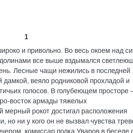
1
ироко и привольно. Во весь окоем над с
и долинами все выше вздымался светлею
день. Лесные чащи нежились в последней
ой дамкой, веяло родниковой прохладой и
тичьих голосов. В голубеющем просторе
еро-восток армады тяжелых
й мерный рокот достигал расположения
 но ни у кого он не вызвал чувства трев
чером, комиссар полка Уваров в беседе 