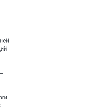
иней
щий
 —
оги:
с