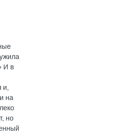
мные
ружила
 И в
.
 и,
и на
леко
т, но
ненный