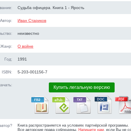
вание:
Судьба офицера. Книга 1 - Ярость
Автор:
Иван Стариков
ьство:
неизвестно
Жанр:
О войне
Год:
1991
ISBN:
5-203-001156-7
ачать:
Купить легальную версию
автор?
Книга распространяется на условиях партнёрской программы.
Все авторские права соблюдены.
Напишите нам
, если Вы не с