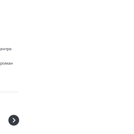
центре
т роман