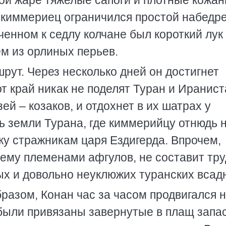
ой жаре тяжелые сапоги и плотные кожа
 киммериец ограничился простой набедр
ченном к седлу колчане был короткий лук
ем из орлиных перьев.
рут. Через несколько дней он достигнет
т край никак не поделят Туран и Иранист
ей – козаков, и отдохнет в их шатрах у
ь земли Турана, где киммерийцу отнюдь 
ку стражникам царя Ездигерда. Впрочем,
шему племенами афгулов, не составит тр
ых и довольно неуклюжих туранских всад
азом, Конан час за часом продвигался 
о были привязаны завернутые в плащ запа