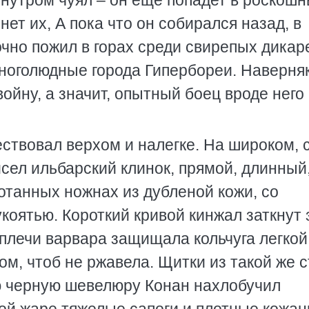
 нутром чуял – он еще попадет в роскош
ет их, А пока что он собирался назад, в
чно пожил в горах среди свирепых дикар
многолюдные города Гипербореи. Наверня
войну, а значит, опытный боец вроде него
ствовал верхом и налегке. На широком, 
сел ильбарский клинок, прямой, длинный
ботанных ножнах из дубленой кожи, со
коятью. Короткий кривой кинжал заткнут 
плечи варвара защищала кольчуга легкой
ом, чтоб не ржавела. Щитки из такой же 
ю черную шевелюру Конан нахлобучил