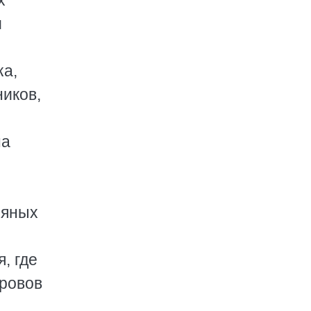
х
и
ка,
ников,
на
ряных
и
, где
тровов