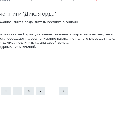
е книги "Дикая орда"
жание "Дикая орда" читать бесплатно онлайн.
альник каган Бартатуйя желает завоевать мир и желательно, весь. 
йска, обращает на себя внимание кагана, но на него клевещет нал
ндемира подчинить кагана своей воле…
ежурных приключений.
4
5
6
7
...
50