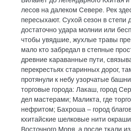
Вилайет до легендарного Кхитая и
лесов на далеком Севере. Рек зде
пересыхают. Сухой сезон в степи д
достаточно удара молнии или бес
чтобы увядшие, жухлые травы пре
мало кто забредал в степные прос
древние караванные пути, связыв
перекрестьях старинных дорог, там
протянули к небу узорчатые башн
торговые города: Лакаш, город Се
дел мастерами; Маликта, где тор
нефритом; Бахроша – город благов
кхитайские шелковые нити окраши
Восточного Моря, а после ткали из