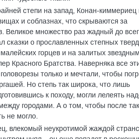
райней степи на запад, Конан-киммериец 
ищах и соблазнах, что скрываются за
в. Великое множество раз жадный до все
ал сказки о прославленных степных твер
хималейских горцев и на залитых звездны
ер Красного Братства. Наверняка все эт
головорезы только и мечтали, чтобы пог
гашей. Но степь так широка, что лишь
готовившись к походу, могли лелеять на
ежду городами. А о том, чтобы после так
ть не могло.
ц, влекомый неукротимой жаждой стран