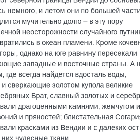
 от северной границы Вендии до сосновы
сь немного, и летом они по большей част
лится мучительно долго – в эту пору
печной неосторожности случайного путни
вратились в океан пламени. Кроме кочев
торы, однако на юге равнину пересекали
ающие западные и восточные страны. А 
, где всегда найдется вдосталь воды,
и и сверкающие золотом купола великие
ребряных Врат, славный золотых и сереб
говали драгоценными камнями, жемчугом 
оний и пряностей; блистательная Согария
вали красками из Вендии и с далеких ос
 них чудесные ткани.