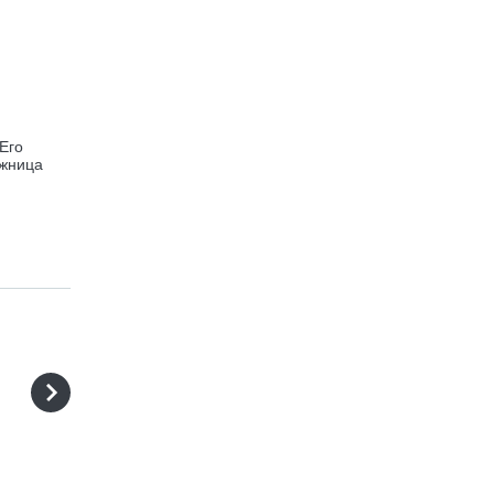
Его
ожница