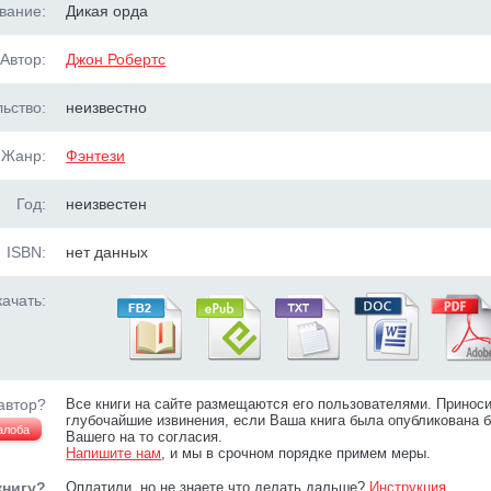
вание:
Дикая орда
Автор:
Джон Робертс
ьство:
неизвестно
Жанр:
Фэнтези
Год:
неизвестен
ISBN:
нет данных
ачать:
автор?
Все книги на сайте размещаются его пользователями. Принос
глубочайшие извинения, если Ваша книга была опубликована б
алоба
Вашего на то согласия.
Напишите нам
, и мы в срочном порядке примем меры.
книгу?
Оплатили, но не знаете что делать дальше?
Инструкция
.