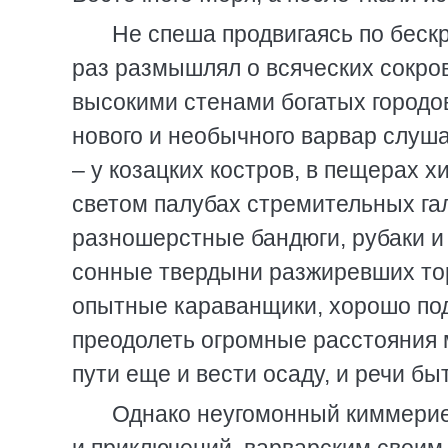
Не спеша продвигаясь по беск
раз размышлял о всяческих сокров
высокими стенами богатых городо
нового и необычного варвар слуш
– у козацких костров, в пещерах 
светом палубах стремительных гал
разношерстные бандюги, рубаки и 
сонные твердыни разжиревших тор
опытные караванщики, хорошо под
преодолеть огромные расстояния м
пути еще и вести осаду, и речи бы
Однако неугомонный киммерие