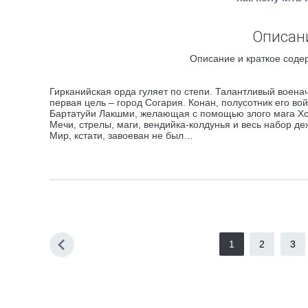
Описани
Описание и краткое содер
Гирканийская орда гуляет по степи. Талантливый военач
первая цель – город Согария. Конан, полусотник его во
Бартатуйи Лакшми, желающая с помощью злого мага Хо
Мечи, стрелы, маги, вендийка-колдунья и весь набор д
Мир, кстати, завоеван не был…
1
2
3