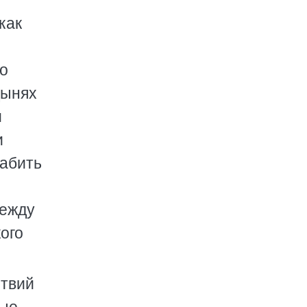
как
го
дынях
м
и
рабить
дежду
ого
ствий