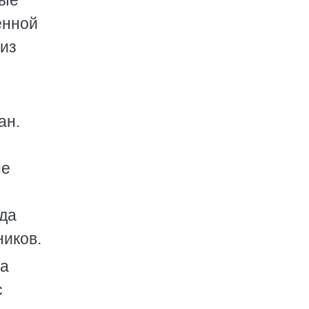
ные
енной
 из
ан.
не
уда
ников.
на
с