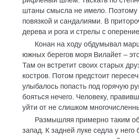
рифленый шлем. Таскать по степн
штаны смысла не имело. Поэтому
повязкой и сандалиями. В приторо
дерева и рога и стрелы с оперени
Конан на ходу обдумывал марш
южных берегов моря Вилайет – это
Там он встретит своих старых друз
костров. Потом предстоит пересеч
улыбалось попасть под горячую ру
бояться нечего. Человеку, правив
уйти от не слишком многочисленн
Размышляя примерно таким обр
запад. К задней луке седла у нег