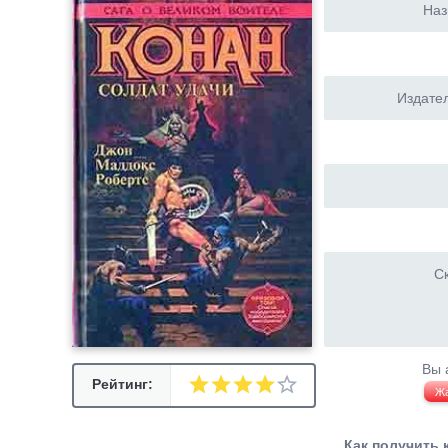
Наз
Издател
Ск
Вы 
Рейтинг:
Ж
Как получить 