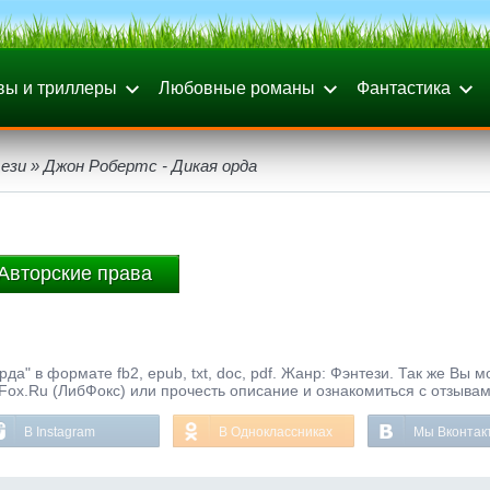
вы и триллеры
Любовные романы
Фантастика
ези
» Джон Робертс - Дикая орда
Авторские права
да" в формате fb2, epub, txt, doc, pdf. Жанр: Фэнтези. Так же Вы 
bFox.Ru (ЛибФокс) или прочесть описание и ознакомиться с отзывам
В Instagram
В Одноклассниках
Мы Вконтак