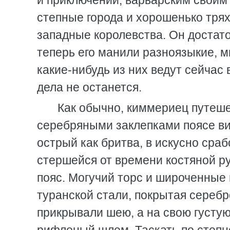
и приключений, варварским своим
степные города и хорошенько тряхн
западные королевства. Он достато
теперь его манили разноязыкие, 
какие-нибудь из них ведут сейчас 
дела не останется.
Как обычно, киммериец путеше
серебряными заклепками поясе ви
острый как бритва, в искусно сра
стершейся от времени костяной ру
пояс. Могучий торс и широченные 
туранской стали, покрытая серебр
прикрывали шею, а на свою густу