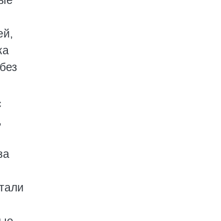
ные
ей,
ка
 без
с
,
за
стали