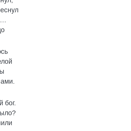
нул,
леснул
ь…
до
юсь
елой
цы
нами.
 бог.
было?
нили