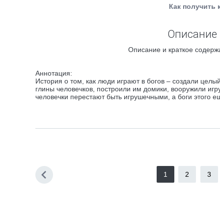
Как получить 
Описание 
Описание и краткое содержа
Аннотация:
История о том, как люди играют в богов – создали целый ми
глины человечков, построили им домики, вооружили игр
человечки перестают быть игрушечными, а боги этого 
1
2
3