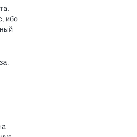
та.
с, ибо
чный
за.
на