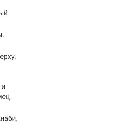
вый
ы.
ерху,
 и
мец
анаби,