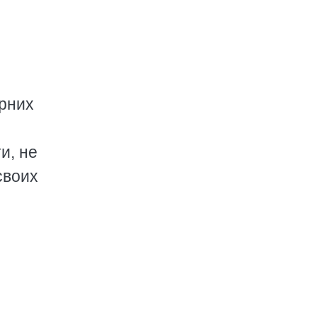
рних
и, не
своих