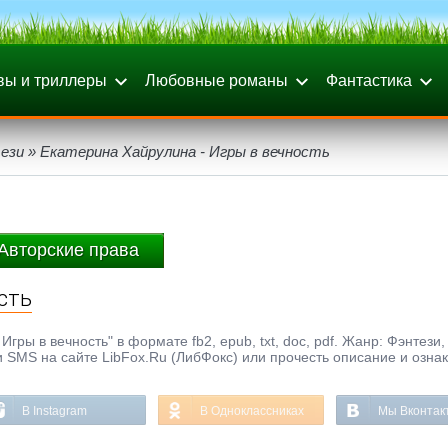
вы и триллеры
Любовные романы
Фантастика
ези
» Екатерина Хайрулина - Игры в вечность
Авторские права
сть
ры в вечность" в формате fb2, epub, txt, doc, pdf. Жанр: Фэнтези,
и SMS на сайте LibFox.Ru (ЛибФокс) или прочесть описание и озна
В Instagram
В Одноклассниках
Мы Вконтак