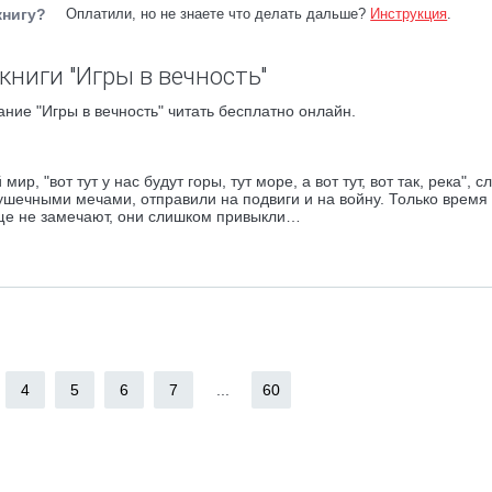
книгу?
Оплатили, но не знаете что делать дальше?
Инструкция
.
книги "Игры в вечность"
ние "Игры в вечность" читать бесплатно онлайн.
р, "вот тут у нас будут горы, тут море, а вот тут, вот так, река", с
ушечными мечами, отправили на подвиги и на войну. Только время 
еще не замечают, они слишком привыкли…
4
5
6
7
...
60