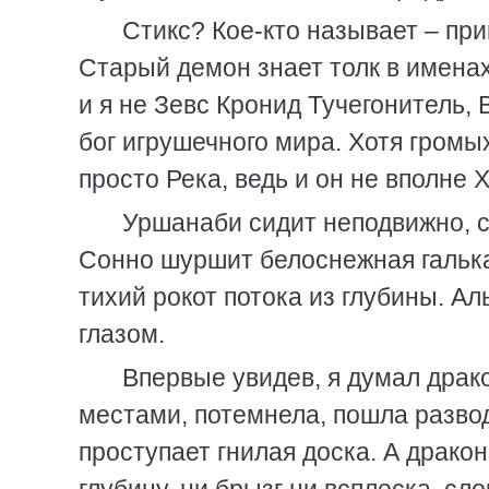
Стикс? Кое-кто называет – при
Старый демон знает толк в именах, 
и я не Зевс Кронид Тучегонитель,
бог игрушечного мира. Хотя громых
просто Река, ведь и он не вполне 
Уршанаби сидит неподвижно, с
Сонно шуршит белоснежная галька,
тихий рокот потока из глубины. А
глазом.
Впервые увидев, я думал драк
местами, потемнела, пошла развод
проступает гнилая доска. А драко