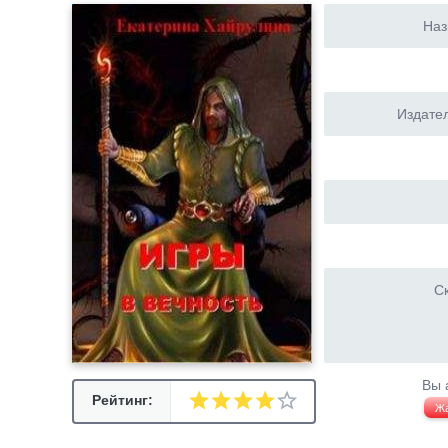
Наз
Издател
Ск
Вы 
Рейтинг:
Ж