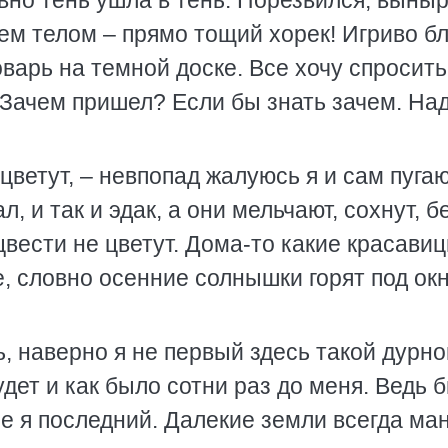
овно тень ушла в тень. Порезвился, выныр
ем телом – прямо тощий хорек! Игриво б
варь на темной доске. Все хочу спросит
Зачем пришел? Если бы знать зачем. На
цветут, – невпопад жалуюсь я и сам пуга
, и так и эдак, а они мельчают, сохнут, б
цвести не цветут. Дома-то какие красави
е, словно осенние солнышки горят под ок
 наверно я не первый здесь такой дурной
удет и как было сотни раз до меня. Ведь 
не я последний. Далекие земли всегда ма