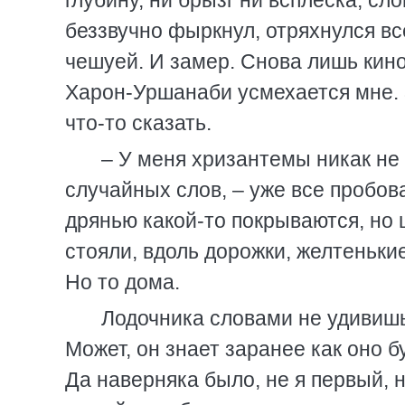
глубину, ни брызг ни всплеска, сл
беззвучно фыркнул, отряхнулся вс
чешуей. И замер. Снова лишь кино
Харон-Уршанаби усмехается мне. 
что-то сказать.
– У меня хризантемы никак не 
случайных слов, – уже все пробовал
дрянью какой-то покрываются, но 
стояли, вдоль дорожки, желтеньки
Но то дома.
Лодочника словами не удивишь,
Может, он знает заранее как оно б
Да наверняка было, не я первый, 