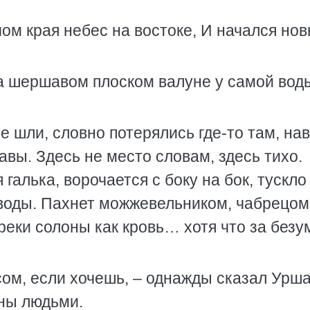
ом края небес на востоке, И начался но
на шершавом плоском валуне у самой вод
е шли, словно потерялись где-то там, нав
авы. Здесь не место словам, здесь тихо.
алька, ворочается с боку на бок, тускло
 воды. Пахнет можжевельником, чабрецом
 реки солоны как кровь… хотя что за безу
ом, если хочешь, – однажды сказал Урш
аны людьми.