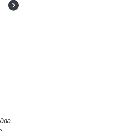
 два
о