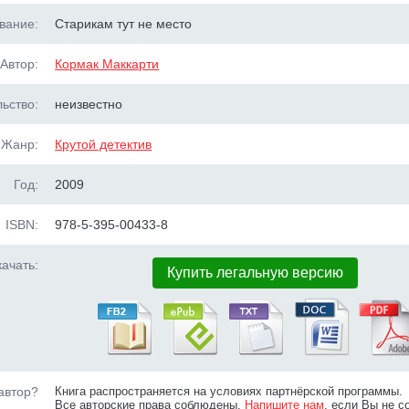
вание:
Старикам тут не место
Автор:
Кормак Маккарти
ьство:
неизвестно
Жанр:
Крутой детектив
Год:
2009
ISBN:
978-5-395-00433-8
ачать:
Купить легальную версию
автор?
Книга распространяется на условиях партнёрской программы.
Все авторские права соблюдены.
Напишите нам
, если Вы не с