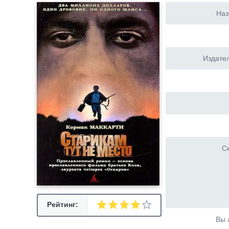
Наз
Издател
Ск
Рейтинг:
Вы 