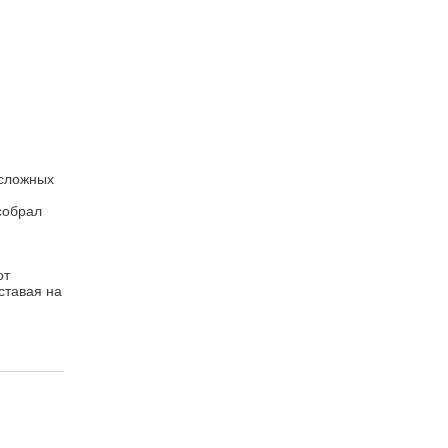
 сложных
собрал
от
ставая на