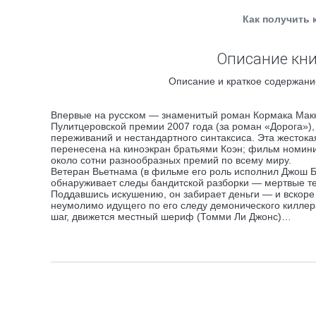
Как получить 
Описание кни
Описание и краткое содержание
Впервые на русском — знаменитый роман Кормака Макка
Пулитцеровской премии 2007 года (за роман «Дорога»),
переживаний и нестандартного синтаксиса. Эта жесток
перенесена на киноэкран братьями Коэн; фильм номинир
около сотни разнообразных премий по всему миру.
Ветеран Вьетнама (в фильме его роль исполнил Джош Бр
обнаруживает следы бандитской разборки — мертвые те
Поддавшись искушению, он забирает деньги — и вскоре в
неумолимо идущего по его следу демонического киллера
шаг, движется местный шериф (Томми Ли Джонс)…