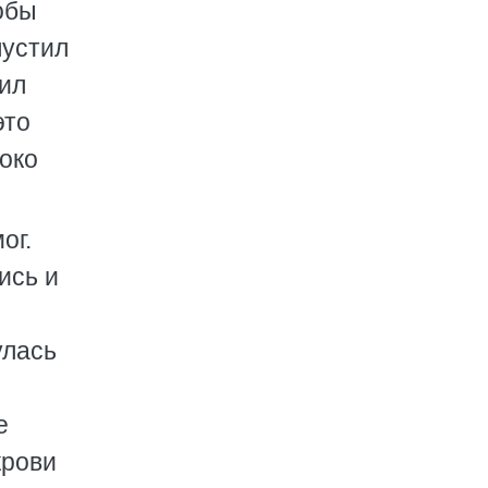
обы
пустил
тил
это
око
ог.
ись и
улась
е
крови