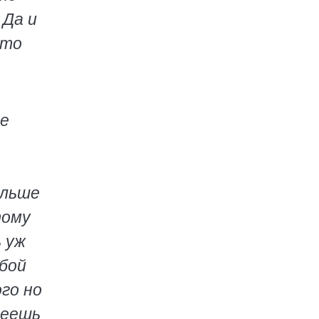
 Да и
что
Не
ольше
тому
 уж
юбой
го но
пеешь