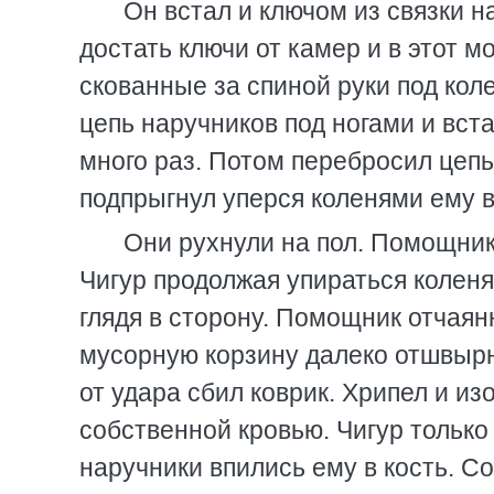
Он встал и ключом из связки н
достать ключи от камер и в этот м
скованные за спиной руки под кол
цепь наручников под ногами и вста
много раз. Потом перебросил цеп
подпрыгнул уперся коленями ему в
Они рухнули на пол. Помощник 
Чигур продолжая упираться колен
глядя в сторону. Помощник отчаян
мусорную корзину далеко отшвырн
от удара сбил коврик. Хрипел и из
собственной кровью. Чигур только
наручники впились ему в кость. С