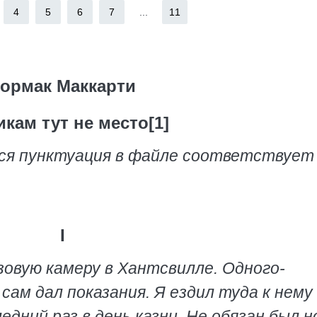
4
5
6
7
...
11
ормак Маккарти
кам тут не место[1]
вся пунктуация в файле соответствует
I
зовую камеру в Хантсвилле. Одного-
сам дал показания. Я ездил туда к нему
едний раз в день казни. Не обязан был н