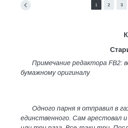
1
2
3
К
Стари
Примечание редактора FB2: 
бумажному оригиналу
Одного парня я отправил в га
единственного. Сам арестовал и 
или три раза. Все-таки три. Посл