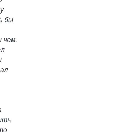
гу
ь бы
 чем.
ал
и
зал
т
рить
Что