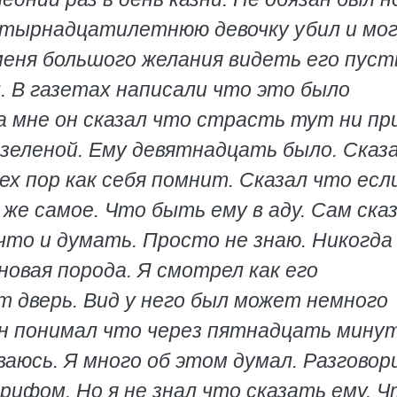
четырнадцатилетнюю девочку убил и мо
меня большого желания видеть его пуст
л. В газетах написали что это было
 мне он сказал что страсть тут ни при
 зеленой. Ему девятнадцать было. Сказ
ех пор как себя помнит. Сказал что есл
же самое. Что быть ему в аду. Сам ска
 что и думать. Просто не знаю. Никогда
новая порода. Я смотрел как его
т дверь. Вид у него был может немного
 он понимал что через пятнадцать мину
ваюсь. Я много об этом думал. Разгово
рифом. Но я не знал что сказать ему. 