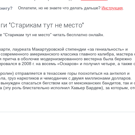
книгу?
Оплатили, но не знаете что делать дальше?
Инструкция
.
ги "Старикам тут не место"
 "Старикам тут не место" читать бесплатно онлайн.
рти, лауреата Макартуровской стипендии «за гениальность» и
 современного американского классика главного калибра, мастера
ая притча в оболочке модернизированного вестерна была бережно
овался в 2008 г. на восемь «Оскаров» и получил четыре, а также 
олин) отправляется в техасские горы поохотиться на антилоп и
ла, груз наркотиков и чемоданчик с двумя миллионами долларов.
ынужден спасаться бегством как от мексиканских бандитов, так и 
 (эту роль блистательно исполнил Хавьер Бардем), за которым, от