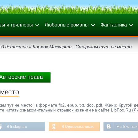
вы и триллеры
Любовные романы
Фантастика
ой детектив
» Кормак Маккарти - Старикам тут не место
Авторские права
 место
м тут не место" в формате fb2, epub, txt, doc, pdf. Жанр: Крутой де
ете читать ознакомительный отрывок из книги на сайте LibFox.Ru (Л
В Instagram
В Одноклассниках
Мы Вконтак