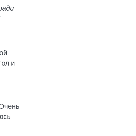
ради
И
ной
тол и
 Очень
аюсь