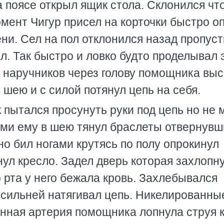
а поясе открыл ящик стола. Склонился чт
омент Чигур присел на корточки быстро о
ени. Сел на пол отклонился назад пропус
л. Так быстро и ловко будто проделывал 
ь наручников через голову помощника выс
 шею и с силой потянул цепь на себя.
пытался просунуть руки под цепь но не м
ями ему в шею тянул браслеты отвернувш
но бил ногами крутясь по полу опрокинул
ул кресло. Задел дверь которая захлопн
о рта у него бежала кровь. Захлебывался
 сильней натягивал цепь. Никелированны
онная артерия помощника лопнула струя 