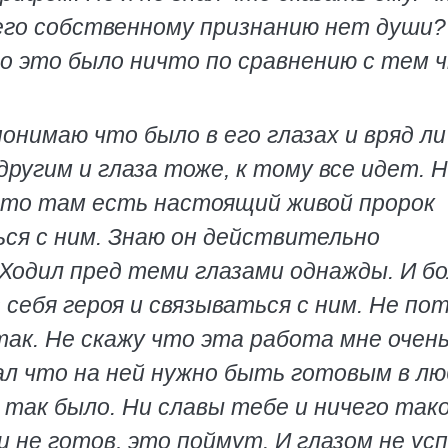
 его собственному признанию нет души?
Но это было ничто по сравнению с тем 
понимаю что было в его глазах и вряд ли
другим и глаза тоже, к тому все идет. 
е-то там есть настоящий живой пророк
ься с ним. Знаю он действительно
 Ходил пред теми глазами однажды. И б
 себя героя и связываться с ним. Не по
ак. Не скажу что эта работа мне очень
ал что на ней нужно быть готовым в л
так было. Ни славы тебе и ничего тако
и не готов, это поймут. И глазом не ус