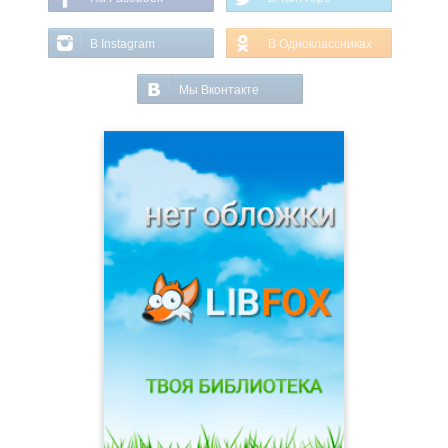
В Instagram
В Одноклассниках
Мы Вконтакте