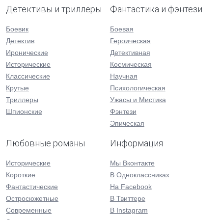
Детективы и триллеры
Фантастика и фэнтези
Боевик
Боевая
Детектив
Героическая
Иронические
Детективная
Исторические
Космическая
Классические
Научная
Крутые
Психологическая
Триллеры
Ужасы и Мистика
Шпионские
Фэнтези
Эпическая
Любовные романы
Информация
Исторические
Мы Вконтакте
Короткие
В Одноклассниках
Фантастические
На Facebook
Остросюжетные
В Твиттере
Современные
В Instagram