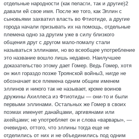
отдельные народности (как пеласги, так и другие)2
давали ей свое имя. После же того, как Эллин с
сыновьями захватил власть во Фтиотиде, а другие
города начали призывать их на помощь, отдельные
племена одно за другим уже в силу близкого
общения друг с другом мало-помалу стали
называться эллинами, но во всеобщее употребление
это название вошло лишь недавно. Наилучшее
доказательство этому дает Гомер. Ведь Гомер, хотя
он жил гораздо позже Троянской войны3, нигде не
обозначает все племена одним общим именем
эллинов и никого так не называет, кроме воинов
дружины Ахиллеса из Фтиотиды — они-то и были
первыми эллинами. Остальных же Гомер в своих
поэмах именует данайцами, аргивянами или
ахейцами; не употребляет он и слова «варвары», —
очевидно, оттого, что эллины тогда еще не
отделились от них и не объединились под одним