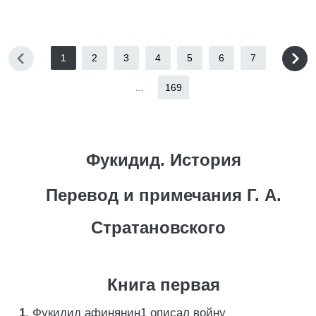
1
2
3
4
5
6
7
...
169
Фукидид. История
Перевод и примечания Г. А.
Стратановского
Книга первая
1
. Фукидид афинянин1 описал войну