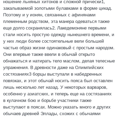
ношение льняных хитонов и сложной прически1,
закалываемой золотыми булавками в форме цикад.
Поэтому и у ионян, связанных с афинянами
племенным родством, эта манера одеваться также
еще долго сохранялась2. Лакедемоняне первыми
стали носить простую одежду нынешнего времени, и
у них люди более состоятельные вели большей
частью образ жизни одинаковый с простым народом.
Они впервые также ввели в обычай открыто
обнажаться и натирать тело маслом, делая телесные
упражнения. В древности даже на Олимпийских
состязаниях3 борцы выступали в набедренных
повязках, и этот обычай носить пояса был оставлен
лишь несколько лет назад. У некоторых варваров,
особенно у азиатских, и теперь еще на состязаниях
в кулачном бою и борьбе участники также
выступают в поясах. Можно указать много и других
обычаев древней Эллады, схожих с обычаями