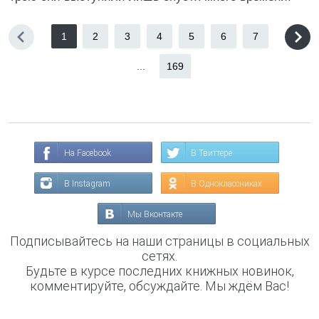
1
2
3
4
5
6
7
...
169
На Facebook
В Твиттере
В Instagram
В Одноклассниках
Мы Вконтакте
Подписывайтесь на наши страницы в социальных
сетях.
Будьте в курсе последних книжных новинок,
комментируйте, обсуждайте. Мы ждём Вас!