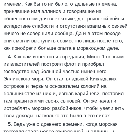
именем. Как бы то ни было, отдельные племена,
принявшие имя эллинов и говорившие на
общепонятном для всех языке, до Троянской войны
вследствие слабости и отсутствия взаимных связей
ничего не совершили сообща. Да и в этом походе
они смогли выступить совместно лишь после того,
как приобрели больше опыта в мореходном деле.
4
. Как нам известно из предания, Минос1 первым
из властителей построил флот и приобрел
господство над большей частью нынешнего
Эллинского моря. Он стал владыкой Кикладских
островов и первым основателем колоний на
большинстве из них и, изгнав карийцев2, поставил
там правителями своих сыновей. Он же начал и
истреблять морских разбойников, чтобы увеличить
свои доходы, насколько это было в его силах.
5
. Ведь уже с древнего времени, когда морская
торговля стала более оживленной, и эллины, и