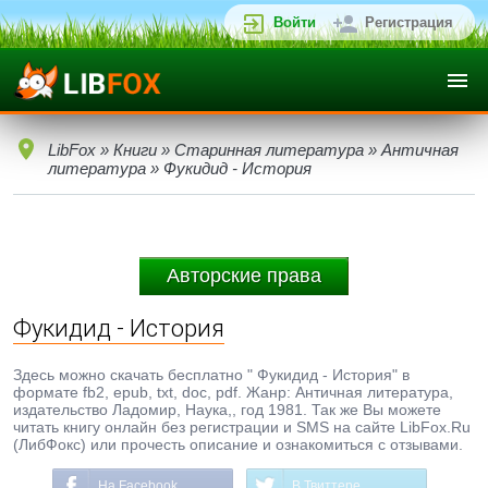
Войти
Регистрация
LibFox
»
Книги
»
Старинная литература
»
Античная
литература
» Фукидид - История
Авторские права
Фукидид - История
Здесь можно скачать бесплатно " Фукидид - История" в
формате fb2, epub, txt, doc, pdf. Жанр: Античная литература,
издательство Ладомир, Наука,, год 1981. Так же Вы можете
читать книгу онлайн без регистрации и SMS на сайте LibFox.Ru
(ЛибФокс) или прочесть описание и ознакомиться с отзывами.
На Facebook
В Твиттере