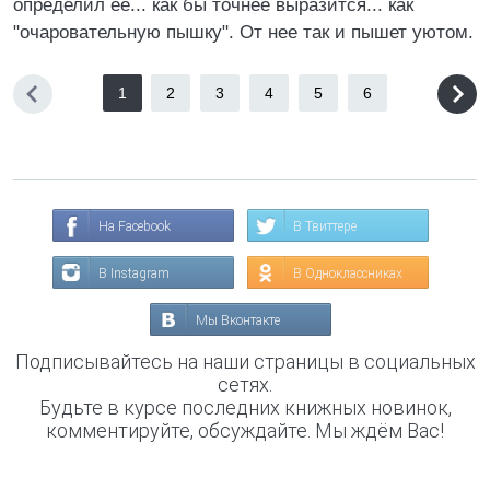
определил ее... как бы точнее выразится... как
"очаровательную пышку". От нее так и пышет уютом.
1
2
3
4
5
6
На Facebook
В Твиттере
В Instagram
В Одноклассниках
Мы Вконтакте
Подписывайтесь на наши страницы в социальных
сетях.
Будьте в курсе последних книжных новинок,
комментируйте, обсуждайте. Мы ждём Вас!