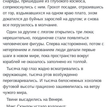
снаряды, пришедшие из глубокого космоса,
соприкоснулись с ним. Грохот посадки, отразившись
от гор, вздымавшихся на одном краю плато, эхом
докатился до буйных зарослей на другом; и снова
все погрузилось в молчание.
Один за другим с лязгом открылись три люка;
нерешительно, поодиночке стали появляться
человеческие фигуры. Сперва настороженно, потом с
нетерпением и ликованием люди делали первые
шаги в новом мире, пока пространство вокруг
кораблей не оказалось заполнено их толпой.
Тысяча пар глаз жадно всматривались в
окружающее, тысяча ртов возбужденно
переговаривались. И тысяча белоснежных хохолков
футовой высоты грациозно зашевелилась на ветру
чужого мира.
Твини высадились на Венере.
Макс Скэнлон устало вздохнул: