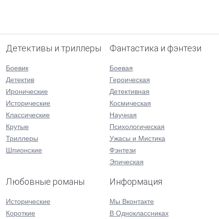
Детективы и триллеры
Фантастика и фэнтези
Боевик
Боевая
Детектив
Героическая
Иронические
Детективная
Исторические
Космическая
Классические
Научная
Крутые
Психологическая
Триллеры
Ужасы и Мистика
Шпионские
Фэнтези
Эпическая
Любовные романы
Информация
Исторические
Мы Вконтакте
Короткие
В Одноклассниках