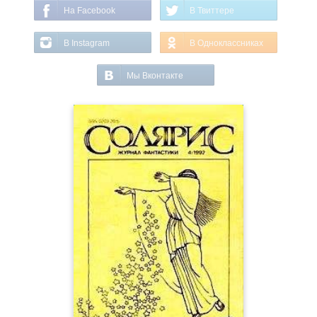
На Facebook
В Твиттере
В Instagram
В Одноклассниках
Мы Вконтакте