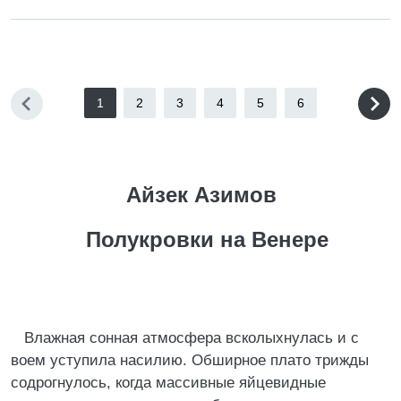
1
2
3
4
5
6
Айзек Азимов
Полукровки на Венере
Влажная сонная атмосфера всколыхнулась и с
воем уступила насилию. Обширное плато трижды
содрогнулось, когда массивные яйцевидные