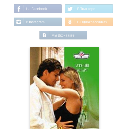
На Facebook
В Твиттере
В Instagram
В Одноклассниках
Мы Вконтакте