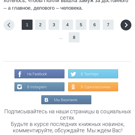
хотелось, чтобы Полли вышла замуж за достойного
– а главное, делового – человека.
1
2
3
4
5
6
7
...
8
На Facebook
В Твиттере
В Instagram
В Одноклассниках
Мы Вконтакте
Подписывайтесь на наши страницы в социальных
сетях.
Будьте в курсе последних книжных новинок,
комментируйте, обсуждайте. Мы ждём Вас!