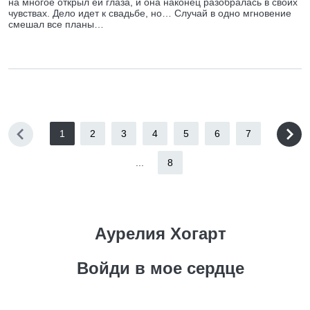
на многое открыл ей глаза, и она наконец разобралась в своих
чувствах. Дело идет к свадьбе, но… Случай в одно мгновение
смешал все планы…
1
2
3
4
5
6
7
...
8
Аурелия Хогарт
Войди в мое сердце