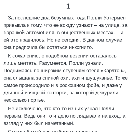
1
За последние два безумных года Полли Уотермен
привыкла к тому, что ее всюду узнают – на улице, за
баранкой автомобиля, в общественных местах, – и
ей это нравилось. Но не сегодня. В данном случае
она предпочла бы остаться инкогнито.
К сожалению, о подобном везении оставалось
лишь мечтать. Разумеется, Полли узнали.
Поднимаясь по широким ступеням отеля «Карлтон»,
она слышала за спиной охи, ахи и шушуканье. То же
самое происходило и в роскошном фойе, и даже у
длинной изящной конторки, за которой дежурили
несколько портье.
Не исключено, что кто-то из них узнал Полли
первым. Ведь они то и дело поглядывали на вход, а
взгляд у них был наметанный.
Стоило битый час выбирать шляпку и