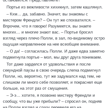
остановился! Представляете?
Портье из вежливости хихикнул, затем кашлянул.
– Кхм… да, забавно. Значит, вы знакомы с
мистером Френдли? – Он тут же спохватился. –
Впрочем, что я говорю! Разумеется, вы знаете
многих… и многие знают вас. – Портье бросил
взгляд через плечо Полли, в зал, по-видимому остро
ощущая направленное на нее всеобщее внимание.
– О да! – согласилась Полли. И даже едва заметно
подмигнула портье – мол, мы друг друга понимаем.
Тот даже зарделся от удовольствия и после
секундной паузы в свою очередь слегка подмигнул
Полли, но, вероятно, тут же задумался над тем, не
слишком ли много себе позволяет, и покраснел еще
больше, на этот раз от смущения.
– Э-э… хотите, я позвоню мистеру Френдли и
сообщу, что вы уже прибыли? – спросил он, подняв
на Полли взгляд и сразу переведя его на