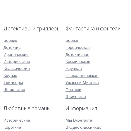
Детективы и триллеры
Фантастика и фэнтези
Боевик
Боевая
Детектив
Героическая
Иронические
Детективная
Исторические
Космическая
Классические
Научная
Крутые
Психологическая
Триллеры
Ужасы и Мистика
Шпионские
Фэнтези
Эпическая
Любовные романы
Информация
Исторические
Мы Вконтакте
Короткие
В Одноклассниках