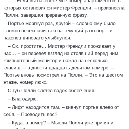
– …Если вы назовете мне номер апартаментов, в
которых остановился мистер Френдли, – произнесла
Полли, завершая прерванную фразу.
Портье моргнул раз, другой – словно ему было
сложно переключиться на текущий разговор – и
наконец виновато улыбнулся.
– Ох, простите… Мистер Френдли проживает у
нас… – он перевел взгляд на стоявший перед ним
компьютерный монитор и нажал на несколько
клавиш, – в двести двадцать девятом номере. –
Портье вновь посмотрел на Полли. – Это на шестом
этаже, номер люкс.
С губ Полли слетел вздох облегчения.
– Благодарю.
– Лифт находится там, – кивнул портье влево от
себя. – Проводить вас?
– Куда, в номер? – Мысли Полли уже приняли