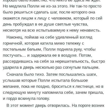
хорошо было известно, что никто ее здесь не ждет.
Но медлила Полли не из-за этого. Не так-то просто
было решиться сделать шаг, после которого она
окажется лицом к лицу с человеком, который по сей
день пробуждал в ее душе светлые чувства,
несмотря на всю испытываемую к нему ненависть.
Наконец, поймав на себе удивленный взгляд
горничной, которая катила мимо тележку с
постельным бельем, Полли подняла руку, чтобы
постучать… и задержала ее в воздухе. Потом,
рассердившись на себя за нерешительность, быстро
ударила в дверь несколько раз согнутым пальцем.
Сначала было тихо. Затем послышались шаги,
услышав которые Полли испытала большое
желание, пока не поздно, броситься к лестнице, но в
следующую минуту напомнила себе, зачем пришла,
и гордо вскинула голову.
В этот момент дверь отворилась. На пороге возник