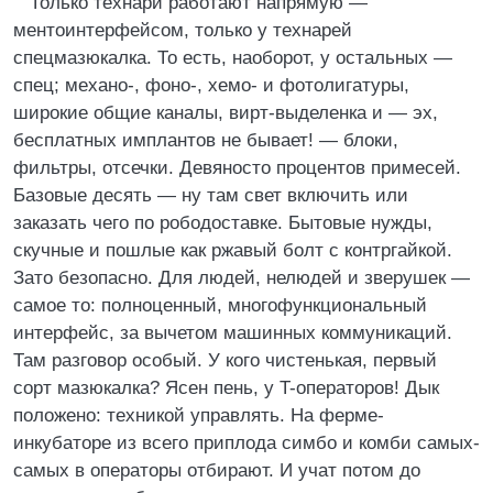
Только технари работают напрямую —
ментоинтерфейсом, только у технарей
спецмазюкалка. То есть, наоборот, у остальных —
спец; механо-, фоно-, хемо- и фотолигатуры,
широкие общие каналы, вирт-выделенка и — эх,
бесплатных имплантов не бывает! — блоки,
фильтры, отсечки. Девяносто процентов примесей.
Базовые десять — ну там свет включить или
заказать чего по рободоставке. Бытовые нужды,
скучные и пошлые как ржавый болт с контргайкой.
Зато безопасно. Для людей, нелюдей и зверушек —
самое то: полноценный, многофункциональный
интерфейс, за вычетом машинных коммуникаций.
Там разговор особый. У кого чистенькая, первый
сорт мазюкалка? Ясен пень, у T-операторов! Дык
положено: техникой управлять. На ферме-
инкубаторе из всего приплода симбо и комби самых-
самых в операторы отбирают. И учат потом до