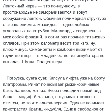
Ленточный червь — это по-научному, в
простонародье не заморачиваются и зовут
сооружение лентой. Обычная полимерная структура
с вкраплением алмазоидов — однослойных
углеродных нанотрубок. Миллиарды соединенных
меж собой фракций, в сотни раз прочнее титановых
сплавов. При этом километр весит три кэгэ, ну,
плюс-минус. Симбионты и комборги выжимают от
груди центнер — в младенчестве, из инкубатора не
выпадая. Шутка. Полцентнера.
Погрузка, суета сует. Капсула лифта уже на борту
платформы. Ринат почесывает рыже-коричневые
баки. Балдеет, котяра. Вчера подсадил новый вид
блох — модиф-бета, мол, покусывают нежно, с
оттягом, не то что альфа-версия. Эдик не понимает
пристрастия братишки-дубля, Эдик в свободное от