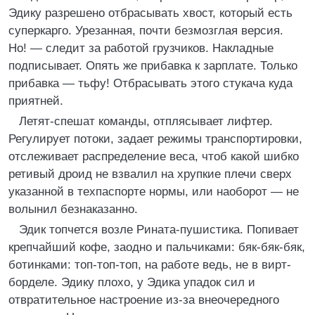
Эдику разрешено отбрасывать хвост, который есть
суперкарго. Урезанная, почти безмозглая версия.
Но! — следит за работой грузчиков. Накладные
подписывает. Опять же прибавка к зарплате. Только
прибавка — тьфу! Отбрасывать этого стукача куда
приятней.
Летят-спешат команды, отплясывает лифтер.
Регулирует потоки, задает режимы транспортировки,
отслеживает распределение веса, чтоб какой шибко
ретивый дроид не взвалил на хрупкие плечи сверх
указанной в техпаспорте нормы, или наоборот — не
волынил безнаказанно.
Эдик топчется возле Рината-пушистика. Попивает
крепчайший кофе, заодно и пальчиками: бяк-бяк-бяк,
ботинками: топ-топ-топ, на работе ведь, не в вирт-
борделе. Эдику плохо, у Эдика упадок сил и
отвратительное настроение из-за внеочередного