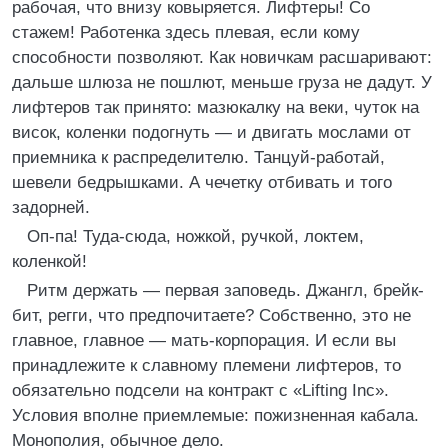
рабочая, что внизу ковыряется. Лифтеры! Со
стажем! Работенка здесь плевая, если кому
способности позволяют. Как новичкам расшаривают:
дальше шлюза не пошлют, меньше груза не дадут. У
лифтеров так принято: мазюкалку на веки, чуток на
висок, коленки подогнуть — и двигать мослами от
приемника к распределителю. Танцуй-работай,
шевели бедрышками. А чечетку отбивать и того
задорней.
Оп-па! Туда-сюда, ножкой, ручкой, локтем,
коленкой!
Ритм держать — первая заповедь. Джангл, брейк-
бит, регги, что предпочитаете? Собственно, это не
главное, главное — мать-корпорация. И если вы
принадлежите к славному племени лифтеров, то
обязательно подсели на контракт с «Lifting Inc».
Условия вполне приемлемые: пожизненная кабала.
Монополия, обычное дело.