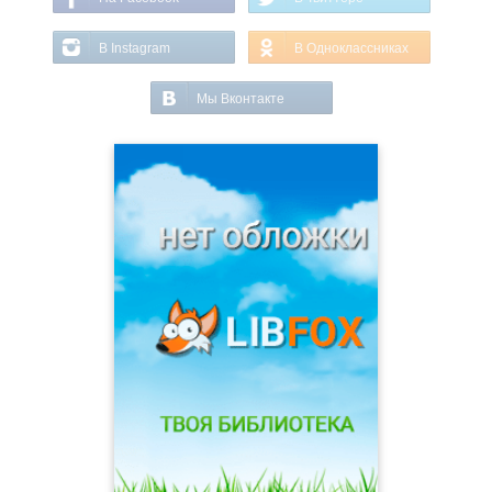
В Instagram
В Одноклассниках
Мы Вконтакте