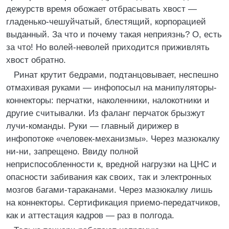
дежурств время обожает отбрасывать хвост —
гладенько-чешуйчатый, блестящий, корпорацией
выданный. За что и почему такая неприязнь? О, есть
за что! Но волей-неволей приходится приживлять
хвост обратно.
Ринат крутит бедрами, подтанцовывает, неспешно
отмахивая руками — инфопосыл на манипуляторы-
коннекторы: перчатки, наколенники, налокотники и
другие считывалки. Из фаланг перчаток брызжут
лучи-команды. Руки — главный дирижер в
инфопотоке «человек-механизмы». Через мазюкалку
ни-ни, запрещено. Ввиду полной
неприспособленности к, вредной нагрузки на ЦНС и
опасности забивания как своих, так и электронных
мозгов багами-тараканами. Через мазюкалку лишь
на коннекторы. Сертификация приемо-передатчиков,
как и аттестация кадров — раз в полгода.