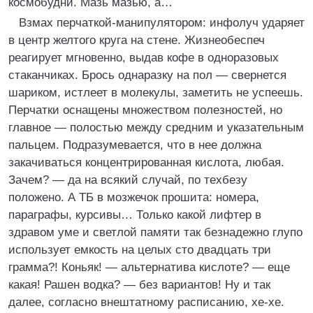
космобудни. Мазь мазью, а…
Взмах перчаткой-манипулятором: инфолуч ударяет
в центр желтого круга на стене. Жизнеобеспеч
реагирует мгновенно, выдав кофе в одноразовых
стаканчиках. Брось однаразку на пол — свернется
шариком, истлеет в молекулы, заметить не успеешь.
Перчатки оснащены множеством полезностей, но
главное — полостью между средним и указательным
пальцем. Подразумевается, что в нее должна
закачиваться концентрированная кислота, любая.
Зачем? — да на всякий случай, по техбезу
положено. А ТБ в мозжечок прошита: номера,
параграфы, курсивы… Только какой лифтер в
здравом уме и светлой памяти так безнадежно глупо
использует емкость на целых сто двадцать три
грамма?! Коньяк! — альтернатива кислоте? — еще
какая! Рашен водка? — без вариантов! Ну и так
далее, согласно внештатному расписанию, хе-хе.