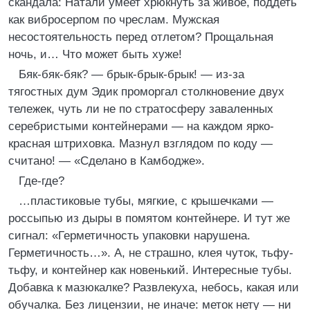
скандала: Натали умеет хрюкнуть за живое, поддеть
как вибросерпом по чреслам. Мужская
несостоятельность перед отлетом? Прощальная
ночь, и… Что может быть хуже!
Бяк-бяк-бяк? — брык-брык-брык! — из-за
тягостных дум Эдик проморгал столкновение двух
тележек, чуть ли не по стратосферу заваленных
серебристыми контейнерами — на каждом ярко-
красная штриховка. Мазнул взглядом по коду —
считано! — «Сделано в Камбодже».
Где-где?
…пластиковые тубы, мягкие, с крышечками —
россыпью из дыры в помятом контейнере. И тут же
сигнал: «Герметичность упаковки нарушена.
Герметичность…». А, не страшно, клея чуток, тьфу-
тьфу, и контейнер как новенький. Интересные тубы.
Добавка к мазюкалке? Развлекуха, небось, какая или
обучалка. Без лицензии, не иначе: меток нету — ни