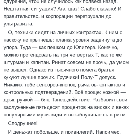
одурения, чтоб не случилось как полвека назад.
Нештатная ситуация? Ага, щаз! Слабо сказано! И
правительство, и корпорации перетрухали до
ультравизга.
О, техники сидят на личных контрактах. К ним с
наскоку не прыгнешь: планка уровня задвинута до
упора. Туда — как пешком до Юпитера. Конечно,
можно претендовать на три четвертых Т, как те же
штурман и капитан. Ринат совсем не прочь, да умом
не вышел. Однако из тысячного помета братья
кукуют лучше прочих. Грузчики! Полу-Т допуск.
Никаких тебе сенсоров-кнопок, рычагов-контактов и
контрольных подтверждений. Всё проще: ножкой —
дрыг, ручкой — бяк. Танец-действие. Разбавил свои
заслуженные пятьдесят процентов на висках и веках
популярными музи-види и выкаблучиваешь в ритм.
Сподручнее!
И деньжат побольше, и привилегий. Например,