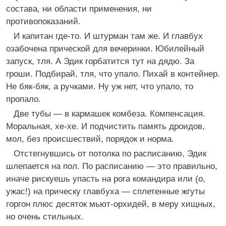
состава, ни области применения, ни
противопоказаний.
И капитан где-то. И штурман там же. И главбух
озабочена прической для вечеринки. Юбилейный
запуск, тля. А Эдик горбатится тут на дядю. За
гроши. Подбирай, тля, что упало. Пихай в контейнер.
Не бяк-бяк, а ручками. Ну уж нет, что упало, то
пропало.
Две тубы — в кармашек комбеза. Компенсация.
Моральная, хе-хе. И подчистить память дроидов,
мол, без происшествий, порядок и норма.
Отстегнувшись от потолка по расписанию, Эдик
шлепается на пол. По расписанию — это правильно,
иначе рискуешь упасть на рога командира или (о,
ужас!) на прическу главбуха — сплетенные жгуты
горгон плюс десяток мьют-орхидей, в меру хищных,
но очень стильных.