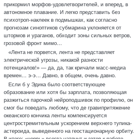
прикормил морфов-удовлетворителей, и вперед, в
автономное плавание. И легко представить без
психотроп-наклеек в подмышках, как согласно
прогнозам синоптиков субмарина уклоняется от
штормов и ураганов, обходит зоны сильных ветров,
грозовой фронт мимо…
«Лента не порвется, лента не представляет
электрической угрозы, никакой разности
потенциалов!» — да, да, так кричали масс-медиа
времен… э-э… Давно, в общем, очень давно.
Если б у Эдика было соответствующее
образование или хотя бы зарплата, позволяющая
разжиться парочкой нейроподшивок по профилю, он
смог бы поведать любому, что де гравипритяжение
океанского кончика ленты компенсируется
центростремительным ускорением верхнего тупика-
астероида, выведенного на геостационарную орбиту.
В итоге: «червь» всегда натянут и готов к работе.