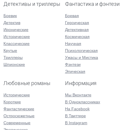
Детективы и триллеры
Фантастика и фэнтези
Боевик
Боевая
Детектив
Героическая
Иронические
Детективная
Исторические
Космическая
Классические
Научная
Крутые
Психологическая
Триллеры
Ужасы и Мистика
Шпионские
Фэнтези
Эпическая
Любовные романы
Информация
Исторические
Мы Вконтакте
Короткие
В Одноклассниках
Фантастические
На Facebook
Остросюжетные
В Твиттере
Современные
В Instagram
Эротические