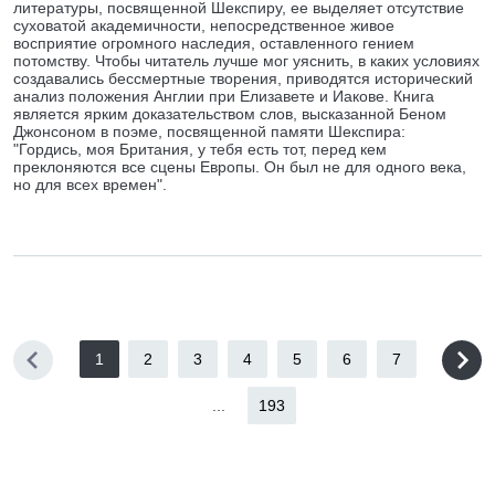
литературы, посвященной Шекспиру, ее выделяет отсутствие
суховатой академичности, непосредственное живое
восприятие огромного наследия, оставленного гением
потомству. Чтобы читатель лучше мог уяснить, в каких условиях
создавались бессмертные творения, приводятся исторический
анализ положения Англии при Елизавете и Иакове. Книга
является ярким доказательством слов, высказанной Беном
Джонсоном в поэме, посвященной памяти Шекспира:
"Гордись, моя Британия, у тебя есть тот, перед кем
преклоняются все сцены Европы. Он был не для одного века,
но для всех времен".
1
2
3
4
5
6
7
...
193