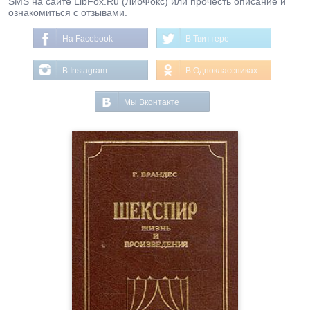
SMS на сайте LibFox.Ru (ЛибФокс) или прочесть описание и
ознакомиться с отзывами.
На Facebook
В Твиттере
В Instagram
В Одноклассниках
Мы Вконтакте