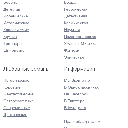
Боевик
Боевая
Детектив
Героическая
Иронические
Детективная
Исторические
Космическая
Классические
Научная
Крутые
Психологическая
Триллеры
Ужасы и Мистика
Шпионские
Фэнтези
Эпическая
Любовные романы
Информация
Исторические
Мы Вконтакте
Короткие
В Одноклассниках
Фантастические
На Facebook
Остросюжетные
В Твиттере
Современные
В Instagram
Эротические
Правообладателям