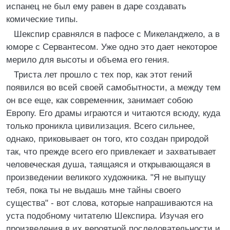
испанец не был ему равен в даре создавать
комические типы.
Шекспир сравнялся в пафосе с Микеланджело, а в
юморе с Сервантесом. Уже одно это дает некоторое
мерило для высоты и объема его гения.
Триста лет прошло с тех пор, как этот гений
появился во всей своей самобытности, а между тем
он все еще, как современник, занимает собою
Европу. Его драмы играются и читаются всюду, куда
только проникла цивилизация. Всего сильнее,
однако, приковывает он того, кто создан природой
так, что прежде всего его привлекает и захватывает
человеческая душа, таящаяся и открывающаяся в
произведении великого художника. "Я не выпущу
тебя, пока ты не выдашь мне тайны своего
существа" - вот слова, которые напрашиваются на
уста подобному читателю Шекспира. Изучая его
произведения в их вероятной последовательности и