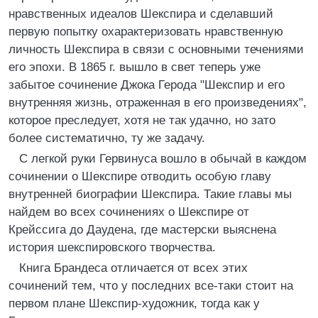
нравственных идеалов Шекспира и сделавший
первую попытку охарактеризовать нравственную
личность Шекспира в связи с основными течениями
его эпохи. В 1865 г. вышло в свет теперь уже
забытое сочинение Джока Герода "Шекспир и его
внутренняя жизнь, отраженная в его произведениях",
которое преследует, хотя не так удачно, но зато
более систематично, ту же задачу.
С легкой руки Гервинуса вошло в обычай в каждом
сочинении о Шекспире отводить особую главу
внутренней биографии Шекспира. Такие главы мы
найдем во всех сочинениях о Шекспире от
Крейссига до Даудена, где мастерски выяснена
история шекспировского творчества.
Книга Брандеса отличается от всех этих
сочинений тем, что у последних все-таки стоит на
первом плане Шекспир-художник, тогда как у