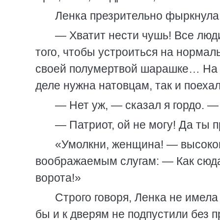
Ленка презрительно фыркнула
— Хватит нести чушь! Все люди
того, чтобы устроиться на нормал
своей полумертвой шарашке… На х
деле нужна натовцам, так и поеха
— Нет уж, — сказал я гордо. — 
— Патриот, ой не могу! Да ты п
«Умолкни, женщина! — высоком
воображаемым слугам: — Как сюда
ворота!»
Строго говоря, Ленка не имела
бы и к дверям не подпустили без п