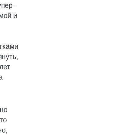
упер-
мой и
етками
януть,
лет
а
вно
это
но,