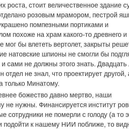
их роста, стоит величественное здание с
отделано розовым мрамором, пестрой яш
украшено помпезными портиками и
лом похоже на храм какого-то древнего и
ые мог бы влететь вертолет, закрыты реш
ие натовские шпионы не смогли бы подгл
и сами не должны этого знать. Двадцать 
 отдел не знал, что проектирует другой, 
а только Минатому.
евнее божество давно мертво, наши
у не нужны. Финансируется институт ро
е сотрудники не померли с голоду (а то 
и подойти к нашему НИИ поближе, то вид