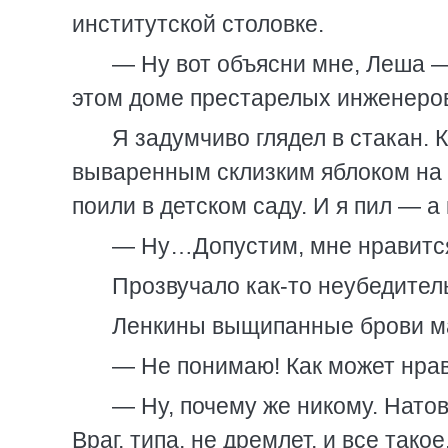
институтской столовке.
— Ну вот объясни мне, Леша —
этом доме престарелых инженеро
Я задумчиво глядел в стакан. 
вываренным склизким яблоком на д
поили в детском саду. И я пил — а
— Ну…Допустим, мне нравится
Прозвучало как-то неубедител
Ленкины выщипанные брови ма
— Не понимаю! Как может нрав
— Ну, почему же никому. Нато
Враг, типа, не дремлет, и все такое