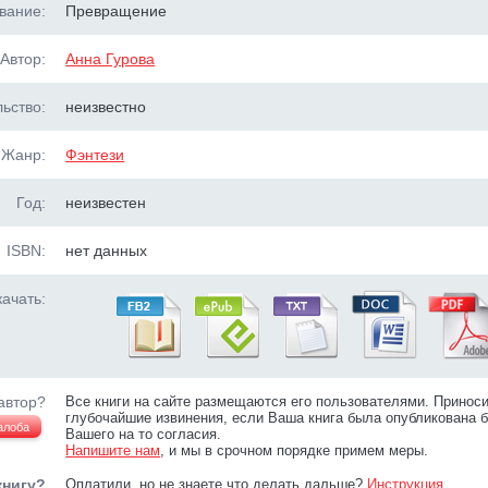
вание:
Превращение
Автор:
Анна Гурова
ьство:
неизвестно
Жанр:
Фэнтези
Год:
неизвестен
ISBN:
нет данных
ачать:
автор?
Все книги на сайте размещаются его пользователями. Принос
глубочайшие извинения, если Ваша книга была опубликована б
алоба
Вашего на то согласия.
Напишите нам
, и мы в срочном порядке примем меры.
книгу?
Оплатили, но не знаете что делать дальше?
Инструкция
.