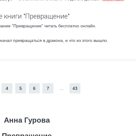
 книги "Превращение"
жание "Превращение" читать бесплатно онлайн.
начал превращаться в дракона, и что из этого вышло.
4
5
6
7
...
43
Анна Гурова
Превращение