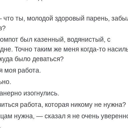
 что ты, молодой здоровый парень, забы
в?
Компот был казенный, водянистый, с
не. Точно таким же меня когда-то насил
 куда было деваться?
 моя работа.
ьно.
нерно изогнулись.
иться работа, которая никому не нужна?
вцам нужна, — сказал я не очень уверенн
.