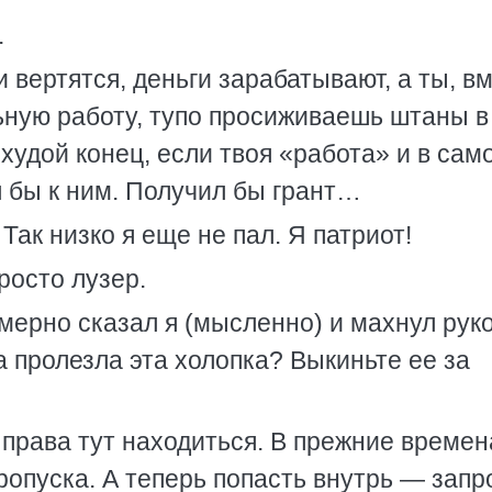
.
 вертятся, деньги зарабатывают, а ты, в
ьную работу, тупо просиживаешь штаны в
удой конец, если твоя «работа» и в сам
л бы к ним. Получил бы грант…
Так низко я еще не пал. Я патриот!
росто лузер.
ерно сказал я (мысленно) и махнул рук
 пролезла эта холопка? Выкиньте ее за
 права тут находиться. В прежние времен
ропуска. А теперь попасть внутрь — запр