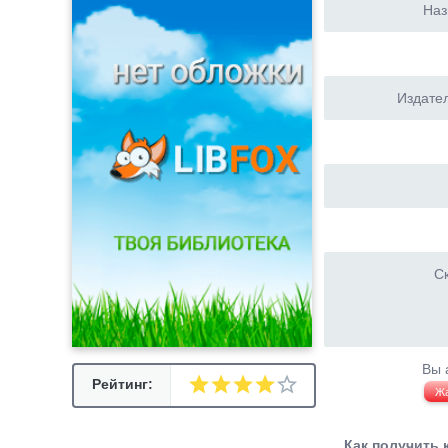
Наз
Издател
Ск
Вы 
Рейтинг:
Ж
Как получить 