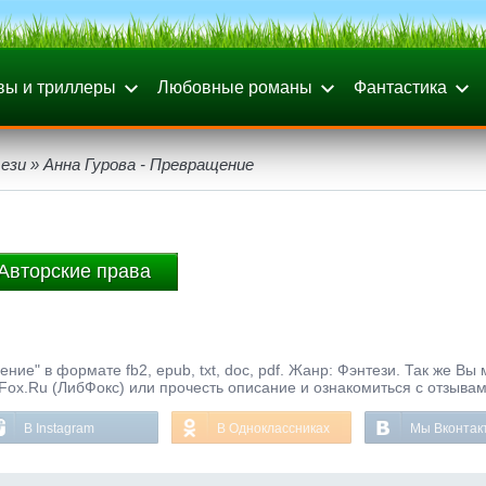
вы и триллеры
Любовные романы
Фантастика
ези
» Анна Гурова - Превращение
Авторские права
ие" в формате fb2, epub, txt, doc, pdf. Жанр: Фэнтези. Так же Вы
bFox.Ru (ЛибФокс) или прочесть описание и ознакомиться с отзывам
В Instagram
В Одноклассниках
Мы Вконтак