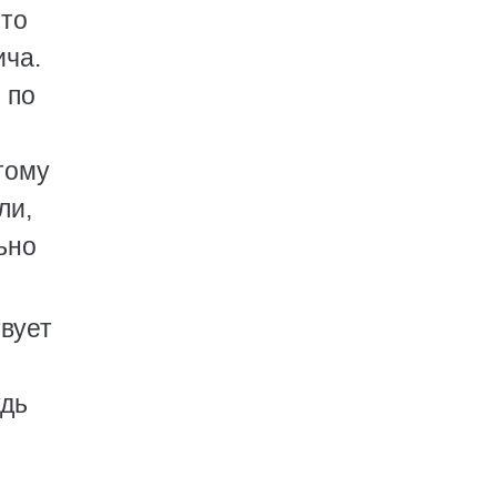
-то
ича.
 по
и
тому
ли,
ьно
вует
удь