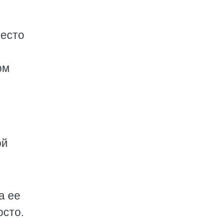
место
ом
ой
а ее
осто.