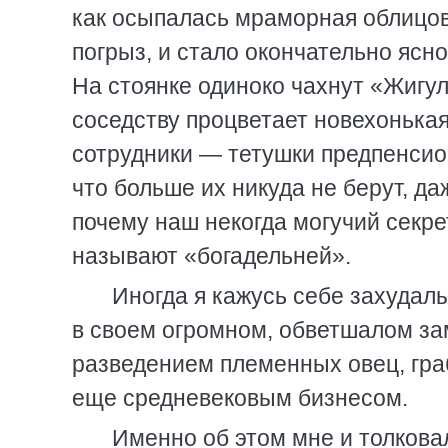
как осыпалась мраморная облицов
погрыз, и стало окончательно ясно
На стоянке одиноко чахнут «Жигул
соседству процветает новехонькая
сотрудники — тетушки предпенсион
что больше их никуда не берут, д
почему наш некогда могучий секр
называют «богадельней».
Иногда я кажусь себе захудал
в своем огромном, обветшалом зам
разведением племенных овец, гра
еще средневековым бизнесом.
Именно об этом мне и толковал