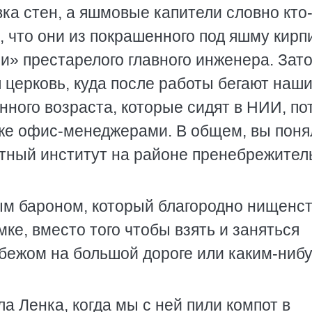
ка стен, а яшмовые капители словно кто
, что они из покрашенного под яшму кирп
и» престарелого главного инженера. Зато
 церковь, куда после работы бегают наш
ного возраста, которые сидят в НИИ, по
аже офис-менеджерами. В общем, вы поня
етный институт на районе пренебрежител
ым бароном, который благородно нищенст
ке, вместо того чтобы взять и заняться
бежом на большой дороге или каким-ниб
а Ленка, когда мы с ней пили компот в