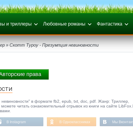
вы и триллеры
Любовные романы
Фантастика
ер
» Скотт Туроу - Презумпция невиновности
Авторские права
ости
невиновности" в формате fb2, epub, txt, doc, pdf. Жанр: Триллер,
ы можете читать ознакомительный отрывок из книги на сайте LibFox
ывами.
В Instagram
В Одноклассниках
Мы Вконтак