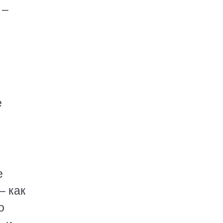
 –
е
е
– как
о