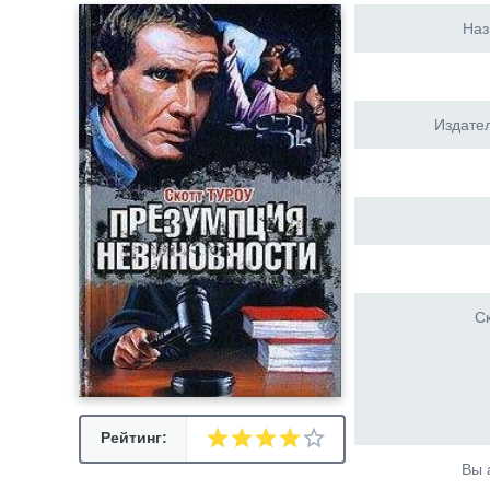
Наз
Издател
Ск
Рейтинг:
Вы 