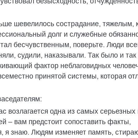
 чувствовал безысходность, отчужденност
ньше шевелилось сострадание, тяжелым, 
фессиональный долг и служебные обязанно
 стал бесчувственным, поверьте. Люди все
ли, судили, наказывали. Так было и так 
рживающий фактор неблаговидных челове
всеместно принятой системы, которая от
заседателям:
вас возлагается одна из самых серьезных 
ей – вам предстоит сопоставить факты,
я, я знаю. Людям изменяет память, стира