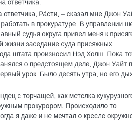
а ответчика.
 ответчика, Ра́сти, – сказал мне Джон Уа
л работать в прокуратуре. В управлении 
лавный судья округа привел меня к присяге
й жизни заседание суда присяжных.
ода штата произносил Нэд Холш. Пока то
анялся о предстоящем деле, Джон Уайт п
ервый урок. Было десять утра, но его ды
ндец с торчащей, как метелка кукурузног
кружным прокурором. Происходило то
огда я даже и не мечтал о кресле окружн