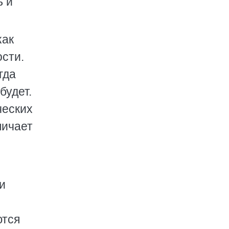
ь и
как
сти.
гда
будет.
ческих
личает
и
ются