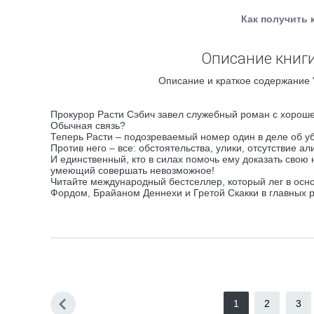
Как получить 
Описание книги
Описание и краткое содержание 
Прокурор Расти Сэбич завел служебный роман с хорош
Обычная связь?
Теперь Расти – подозреваемый номер один в деле об у
Против него – все: обстоятельства, улики, отсутствие ал
И единственный, кто в силах помочь ему доказать свою 
умеющий совершать невозможное!
Читайте международный бестселлер, который лег в осн
Фордом, Брайаном Деннехи и Гретой Скакки в главных р
1
2
3