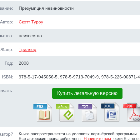
вание:
Презумпция невиновности
Автор:
Скотт Туроу
ьство:
неизвестно
Жанр:
Триллер
Год:
2008
ISBN:
978-5-17-045056-5, 978-5-9713-7049-9, 978-5-226-00371-
ачать:
Купить легальную версию
автор?
Книга распространяется на условиях партнёрской программы.
Все авторские права соблюдены.
Напишите нам
, если Вы не с