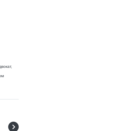
вокат,
ом