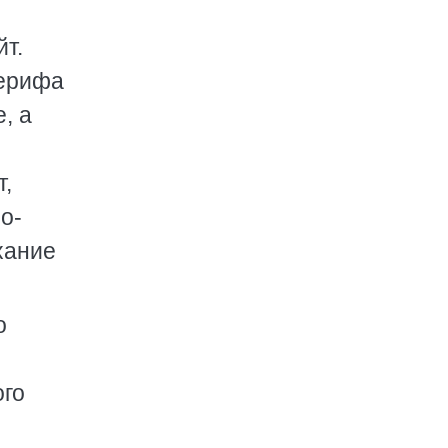
йт.
шерифа
, а
т,
о-
хание
о
ого