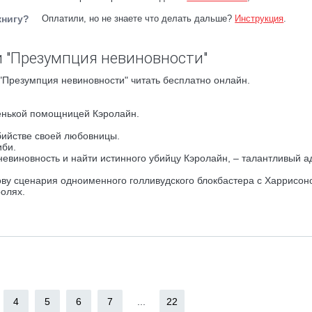
книгу?
Оплатили, но не знаете что делать дальше?
Инструкция
.
 "Презумпция невиновности"
"Презумпция невиновности" читать бесплатно онлайн.
енькой помощницей Кэролайн.
бийстве своей любовницы.
иби.
невиновность и найти истинного убийцу Кэролайн, – талантливый ад
ову сценария одноименного голливудского блокбастера с Харрисон
олях.
4
5
6
7
...
22