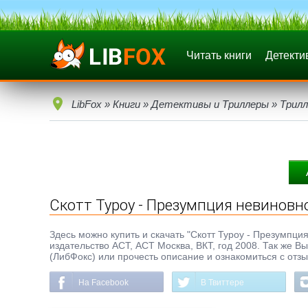
Читать книги
Детекти
LibFox
»
Книги
»
Детективы и Триллеры
»
Трилл
Скотт Туроу - Презумпция невиновн
Здесь можно купить и скачать "Скотт Туроу - Презумпция 
издательство АСТ, АСТ Москва, ВКТ, год 2008. Так же В
(ЛибФокс) или прочесть описание и ознакомиться с отз
На Facebook
В Твиттере