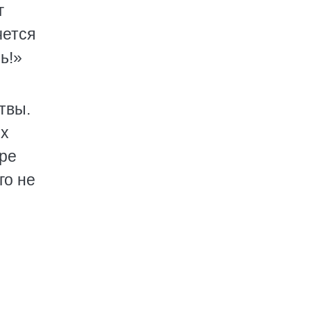
г
чется
ь!»
твы.
их
ере
го не