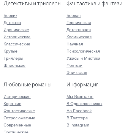
Детективы и триллеры
Фантастика и фэнтези
Боевик
Боевая
Детектив
Героическая
Иронические
Детективная
Исторические
Космическая
Классические
Научная
Крутые
Психологическая
Триллеры
Ужасы и Мистика
Шпионские
Фэнтези
Эпическая
Любовные романы
Информация
Исторические
Мы Вконтакте
Короткие
В Одноклассниках
Фантастические
На Facebook
Остросюжетные
В Твиттере
Современные
В Instagram
Эротические