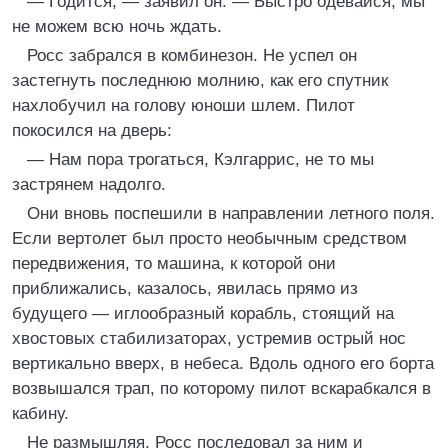
— Годится, — заявил он. — Быстро одевайся, мы
не можем всю ночь ждать.
Росс забрался в комбинезон. Не успел он
застегнуть последнюю молнию, как его спутник
нахлобучил на голову юноши шлем. Пилот
покосился на дверь:
— Нам пора трогаться, Кэлгаррис, не то мы
застрянем надолго.
Они вновь поспешили в направлении летного поля.
Если вертолет был просто необычным средством
передвижения, то машина, к которой они
приближались, казалось, явилась прямо из
будущего — иглообразный корабль, стоящий на
хвостовых стабилизаторах, устремив острый нос
вертикально вверх, в небеса. Вдоль одного его борта
возвышался трап, по которому пилот вскарабкался в
кабину.
Не размышляя, Росс последовал за ним и