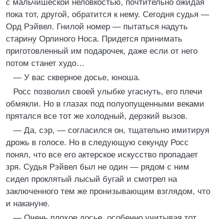
с мальчишеской неловкостью, почтительно ожидая
пока тот, другой, обратится к нему. Сегодня судья —
Орд Рэйвел. Гнилой номер — пытаться надуть
старину Орлиного Носа. Придется принимать
приготовленный им подарочек, даже если от него
потом станет худо…
— У вас скверное досье, юноша.
Росс позволил своей улыбке угаснуть, его плечи
обмякли. Но в глазах под полуопущенными веками
прятался все тот же холодный, дерзкий вызов.
— Да, сэр, — согласился он, тщательно имитируя
дрожь в голосе. Но в следующую секунду Росс
понял, что все его актерское искусство пропадает
зря. Судья Рэйвел был не один — рядом с ним
сидел проклятый лысый бугай и смотрел на
заключенного тем же пронизывающим взглядом, что
и накануне.
— Очень плохое досье, особенно учитывая тот