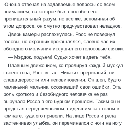
Юноша отвечал на задаваемые вопросы со всем
вниманием, на которое был способен его
проницательный разум, но все же, вспоминая об
этом допросе, он смутно предчувствовал неладное.
Дверь камеры распахнулась. Росс не повернул
головы, но охранник прокашлялся, словно час их
обоюдного молчания иссушил его голосовые связки.
— Мэрдок, подъем! Судья хочет видеть тебя.
Плавным движением, контролируя каждый мускул
своего тела, Росс встал. Никаких пререканий, ни
следа дерзости или неповиновения. Он шел, будто
маленький мальчик, осознавший свои ошибки. Эта
роль кроткого и безобидного человечка не раз
выручала Росса в его бурном прошлом. Таким он и
предстал перед человеком, сидевшим за столом в
комнате, куда его привели. На лице Росса играла
застенчивая улыбка, он переминался с ноги на ногу