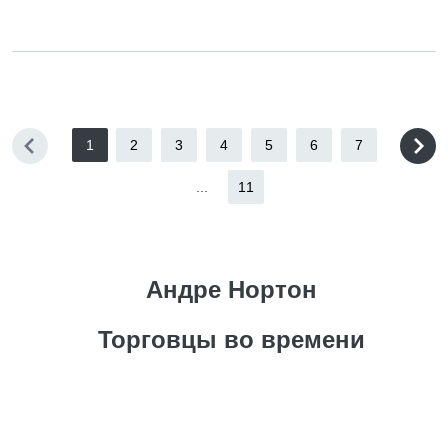
1
2
3
4
5
6
7
...
11
Андре Нортон
Торговцы во времени