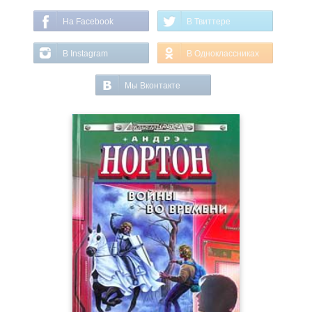
На Facebook
В Твиттере
В Instagram
В Одноклассниках
Мы Вконтакте