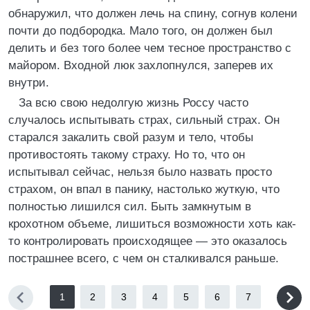
обнаружил, что должен лечь на спину, согнув колени
почти до подбородка. Мало того, он должен был
делить и без того более чем тесное пространство с
майором. Входной люк захлопнулся, заперев их
внутри.
За всю свою недолгую жизнь Россу часто
случалось испытывать страх, сильный страх. Он
старался закалить свой разум и тело, чтобы
противостоять такому страху. Но то, что он
испытывал сейчас, нельзя было назвать просто
страхом, он впал в панику, настолько жуткую, что
полностью лишился сил. Быть замкнутым в
крохотном объеме, лишиться возможности хоть как-
то контролировать происходящее — это оказалось
пострашнее всего, с чем он сталкивался раньше.
1
2
3
4
5
6
7