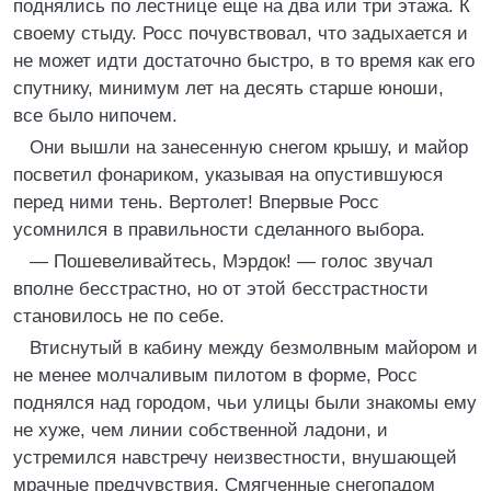
поднялись по лестнице еще на два или три этажа. К
своему стыду. Росс почувствовал, что задыхается и
не может идти достаточно быстро, в то время как его
спутнику, минимум лет на десять старше юноши,
все было нипочем.
Они вышли на занесенную снегом крышу, и майор
посветил фонариком, указывая на опустившуюся
перед ними тень. Вертолет! Впервые Росс
усомнился в правильности сделанного выбора.
— Пошевеливайтесь, Мэрдок! — голос звучал
вполне бесстрастно, но от этой бесстрастности
становилось не по себе.
Втиснутый в кабину между безмолвным майором и
не менее молчаливым пилотом в форме, Росс
поднялся над городом, чьи улицы были знакомы ему
не хуже, чем линии собственной ладони, и
устремился навстречу неизвестности, внушающей
мрачные предчувствия. Смягченные снегопадом