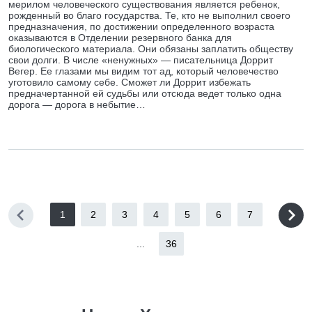
мерилом человеческого существования является ребенок,
рожденный во благо государства. Те, кто не выполнил своего
предназначения, по достижении определенного возраста
оказываются в Отделении резервного банка для
биологического материала. Они обязаны заплатить обществу
свои долги. В числе «ненужных» — писательница Доррит
Вегер. Ее глазами мы видим тот ад, который человечество
уготовило самому себе. Сможет ли Доррит избежать
предначертанной ей судьбы или отсюда ведет только одна
дорога — дорога в небытие…
1
2
3
4
5
6
7
...
36