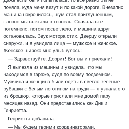
Даже если бы я попыталась, то все равно бы не
поняла, куда меня везут и по какой дороге. Внезапно
машина накренилась, шум стал приглушенным,
словно мы въехали в тоннель. Сначала все
потемнело, потом посветлело, и машина вдруг
остановилась. Звук мотора стих. Дверцу открыли
снаружи, и я увидела лица — мужское и женское.
Женское широко мне улыбнулось:
— Здравствуйте, Доррит! Вот вы и приехали!
Я вылезла из машины и увидела, что мы
находимся в гараже, судя по всему подземном.
Мужчина и женщина были одеты в светло-зеленые
рубашки с белым логотипом на груди — я узнала его
из брошюр, которые прислали мне домой пару
месяцев назад. Они представились как Дик и
Генриетта.
Генриетта добавила:
— Мы будем твоими координаторами.