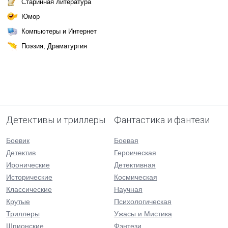
Старинная литература
Юмор
Компьютеры и Интернет
Поэзия, Драматургия
Детективы и триллеры
Фантастика и фэнтези
Боевик
Боевая
Детектив
Героическая
Иронические
Детективная
Исторические
Космическая
Классические
Научная
Крутые
Психологическая
Триллеры
Ужасы и Мистика
Шпионские
Фэнтези