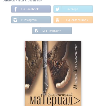
ознакомиться с отзывами.
На Facebook
В Твиттере
В Instagram
В Одноклассниках
Мы Вконтакте