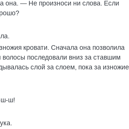
а она. — Не произноси ни слова. Если
орошо?
ла.
изножия кровати. Сначала она позволила
и волосы последовали вниз за ставшим
дывалась слой за слоем, пока за изножи
-ш-ш!
ука.