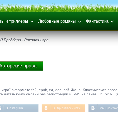
вы и триллеры
Любовные романы
Фантастика
й Брэдбери - Роковая игра
Авторские права
гра" в формате fb2, epub, txt, doc, pdf. Жанр: Классическая проза
те читать книгу онлайн без регистрации и SMS на сайте LibFox.Ru 
В Instagram
В Одноклассниках
Мы Вконтак