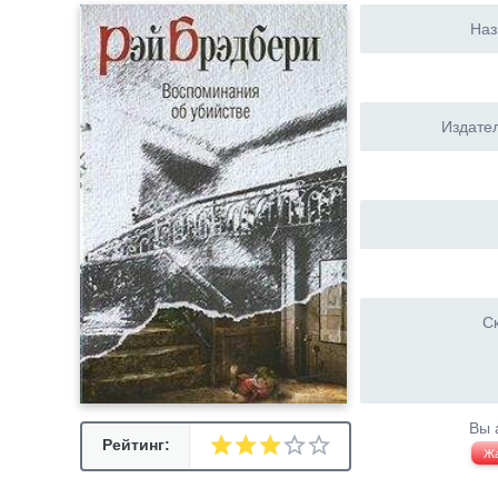
Наз
Издател
Ск
Вы 
Рейтинг:
Ж