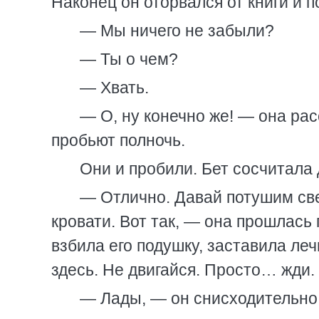
Наконец он оторвался от книги и п
— Мы ничего не забыли?
— Ты о чем?
— Хвать.
— О, ну конечно же! — она рас
пробьют полночь.
Они и пробили. Бет сосчитала 
— Отлично. Давай потушим све
кровати. Вот так, — она прошлась
взбила его подушку, заставила ле
здесь. Не двигайся. Просто… жди
— Лады, — он снисходительно