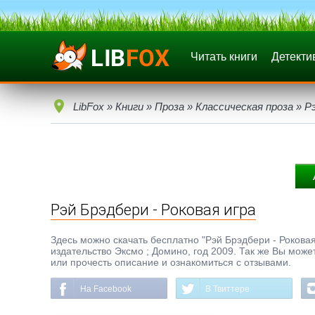
Читать книги
Детекти
LibFox
»
Книги
»
Проза
»
Классическая проза
» Рэ
Рэй Брэдбери - Роковая игра
Здесь можно скачать бесплатно "Рэй Брэдбери - Роковая и
издательство Эксмо ; Домино, год 2009. Так же Вы може
или прочесть описание и ознакомиться с отзывами.
На Facebook
В Твиттере