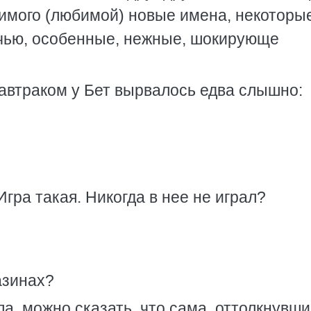
бимого (любимой) новые имена, некоторы
очью, особенные, нежные, шокирующе
завтраком у Бет вырвалось едва слышно:
гра такая. Никогда в нее не играл?
азинах?
ла, можно сказать, что сама, оттолкнувши