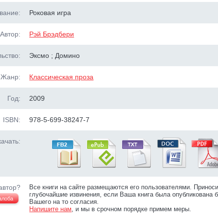
вание:
Роковая игра
Автор:
Рэй Брэдбери
ьство:
Эксмо ; Домино
Жанр:
Классическая проза
Год:
2009
ISBN:
978-5-699-38247-7
ачать:
автор?
Все книги на сайте размещаются его пользователями. Принос
глубочайшие извинения, если Ваша книга была опубликована б
алоба
Вашего на то согласия.
Напишите нам
, и мы в срочном порядке примем меры.