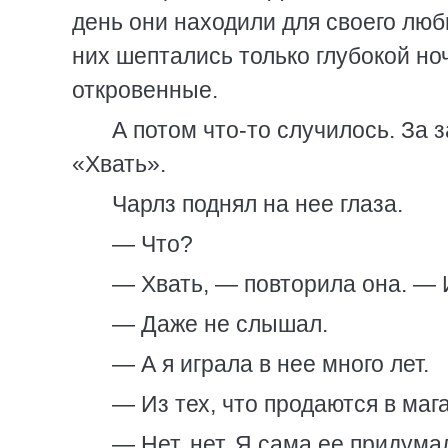
день они находили для своего лю
них шептались только глубокой н
откровенные.
А потом что-то случилось. За 
«Хвать».
Чарлз поднял на нее глаза.
— Что?
— Хвать, — повторила она. — И
— Даже не слышал.
— А я играла в нее много лет.
— Из тех, что продаются в маг
— Нет, нет. Я сама ее придума