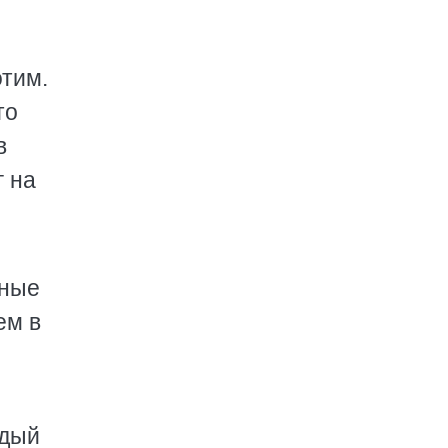
этим.
то
в
г на
ьные
ем в
ждый