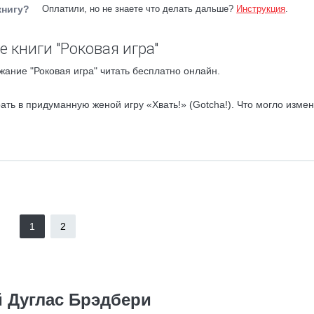
книгу?
Оплатили, но не знаете что делать дальше?
Инструкция
.
 книги "Роковая игра"
жание "Роковая игра" читать бесплатно онлайн.
ть в придуманную женой игру «Хвать!» (Gotcha!). Что могло измен
1
2
й Дуглас Брэдбери