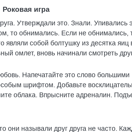
Роковая игра
руга. Утверждали это. Знали. Упивались 
ом, то обнимались. Если не обнимались, 
о являли собой болтушку из десятка яиц 
ьный омлет, вновь начинали смотреть дру
юбовь. Напечатайте это слово большими
 особым шрифтом. Добавьте восклицател
ните облака. Впрысните адреналин. Подъ
то они называли друг друга не часто. Ка