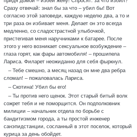
придя домой – избей жену! Спросят: за что избил?
Сразу отвечай: знал бы за что – убил бы! Вот
согласно этой заповеди, каждую неделю два, а то и
три раза он избивает меня. Делает он это всегда
медленно, со сладострастной улыбочкой,
пристегивая меня наручниками к батарее. После
этого у него возникает сексуальное возбуждение –
глаза горят, как фары автомобиля! – прошипела
Лариса. Филарет неожиданно для себя фыркнул.
– Тебе смешно, а месяц назад он мне два ребра
сломал! – пожаловалась Лариса.
– Скотина! Убил бы его!
– Ты против него щенок. Этот старый битый волк
сожрет тебя и не поморщится. Он подполковник
милиции – начальник отдела по борьбе с
бандитизмом города, а ты простой инженер
санэпидстанции, сосланный в этот поселок, который
курица за день обойдет.