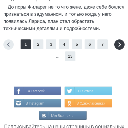
До поры Филарет не то что жене, даже себе боялся
признаться в задуманном, и только когда у него
появилась Лариса, план стал обрастать
техническими деталями и подробностями.
1
2
3
4
5
6
7
...
13
На Facebook
В Твиттере
В Instagram
В Одноклассниках
Мы Вконтакте
Подписывайтесь на наши страницы в социальных