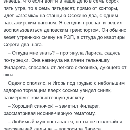
знаешь, что если войти в наше депо в семь сорок
пять утра, то в семь пятьдесят, прямо от конторы,
идет «агээмка» на станцию Осокино-два, с одним
пассажирским вагоном. Я сегодня проспал и решил
воспользоваться деповским транспортом. Он обычно
везет утреннюю смену на РЭП, а оттуда до квартиры
Сереги два шага.
– Откуда мне знать? – протянула Лариса, садясь
по-турецки. Она накинула на плечи тельняшку
Филарета, спасаясь от легкого сквозняка, дующего от
окна.
Одеяло сползло, и Игорь под грудью с небольшим
задорно торчащим вверх соском увидел синяк,
размером с компьютерную дискету.
– Хороший синячок! – заметил Филарет,
рассматривая иссиня-черную гематому.
– Любимый муж постарался, но ты не отвлекайся,
рассказывай дальше, – попросила Лариса.