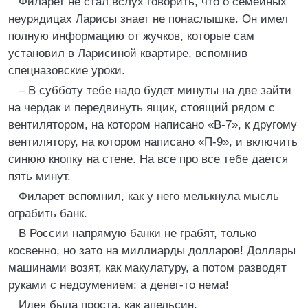
Филарет не стал вслух говорить, что о семейных
неурядицах Ларисы знает не понаслышке. Он имел
полную информацию от жучков, которые сам
установил в Ларисиной квартире, вспомнив
спецназовские уроки.
– В субботу тебе надо будет минуты на две зайти
на чердак и передвинуть ящик, стоящий рядом с
вентилятором, на котором написано «В-7», к другому
вентилятору, на котором написано «П-9», и включить
синюю кнопку на стене. На все про все тебе дается
пять минут.
Филарет вспомнил, как у него мелькнула мысль
ограбить банк.
В России напрямую банки не грабят, только
косвенно, но зато на миллиарды долларов! Доллары
машинами возят, как макулатуру, а потом разводят
руками с недоумением: а денег-то нема!
Идея была проста, как апельсин.