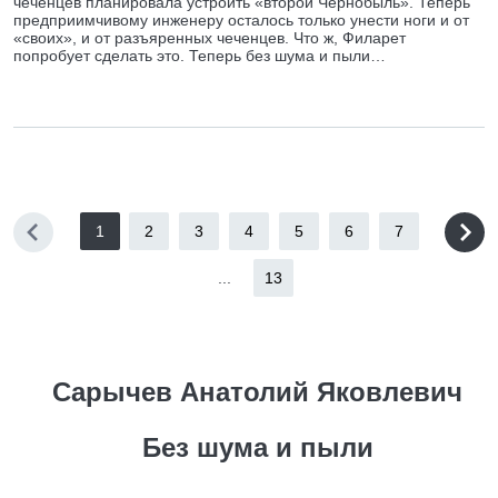
чеченцев планировала устроить «второй Чернобыль». Теперь
предприимчивому инженеру осталось только унести ноги и от
«своих», и от разъяренных чеченцев. Что ж, Филарет
попробует сделать это. Теперь без шума и пыли…
1
2
3
4
5
6
7
...
13
Сарычев Анатолий Яковлевич
Без шума и пыли