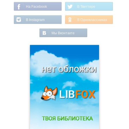
На Facebook
В Твиттере
В Instagram
В Одноклассниках
Мы Вконтакте