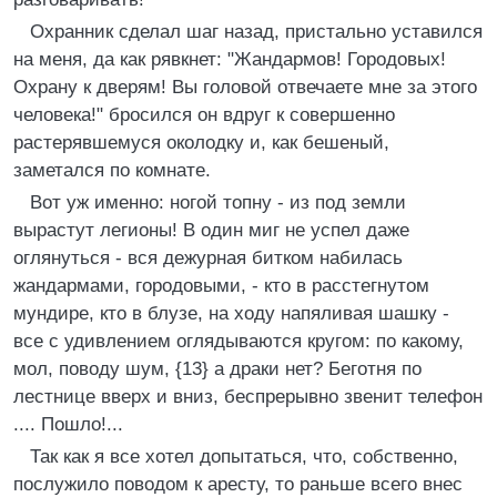
Охранник сделал шаг назад, пристально уставился
на меня, да как рявкнет: "Жандармов! Городовых!
Охрану к дверям! Вы головой отвечаете мне за этого
человека!" бросился он вдруг к совершенно
растерявшемуся околодку и, как бешеный,
заметался по комнате.
Вот уж именно: ногой топну - из под земли
вырастут легионы! В один миг не успел даже
оглянуться - вся дежурная битком набилась
жандармами, городовыми, - кто в расстегнутом
мундире, кто в блузе, на ходу напяливая шашку -
все с удивлением оглядываются кругом: по какому,
мол, поводу шум, {13} а драки нет? Беготня по
лестнице вверх и вниз, беспрерывно звенит телефон
.... Пошло!...
Так как я все хотел допытаться, что, собственно,
послужило поводом к аресту, то раньше всего внес