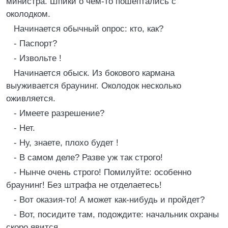
министра. Шпики о чем-то пошептались с
околодком.
Начинается обычный опрос: кто, как?
- Паспорт?
- Извольте !
Начинается обыск. Из бокового кармана
выуживается браунинг. Околодок несколько
оживляется.
- Имеете разрешение?
- Нет.
- Ну, знаете, плохо будет !
- В самом деле? Разве уж так строго!
- Нынче очень cтpoгo! Помилуйте: особенно
браунинг! Без штрафа не отделаетесь!
- Вот оказия-то! А может как-нибудь и пройдет?
- Вот, посидите там, подождите: начальник охраны
скоро явится.