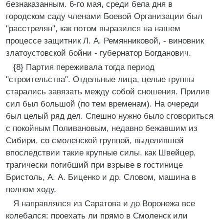
безнаказанным. 6-го мая, среди бела дня в
городском саду членами Боевой Организации был
"расстрелян", как потом выразился на нашем
процессе защитник Л. А. Ремянниковой, - виновник
златоустовской бойни - губернатор Богданович.
{8} Партия переживала тогда период
"строительства". Отдельные лица, целые группы
старались завязать между собой сношения. Прилив
сил был большой (по тем временам). На очереди
был целый ряд дел. Спешно нужно было сговориться
с покойным Поливановым, недавно бежавшим из
Сибири, со смоленской группой, выделившей
впоследствии такие крупные силы, как Швейцер,
трагически погибший при взрыве в гостинице
Бристоль, А. А. Биценко и др. Словом, машина в
полном ходу.
Я направлялся из Саратова и до Воронежа все
колебался: проехать ли прямо в Смоленск или