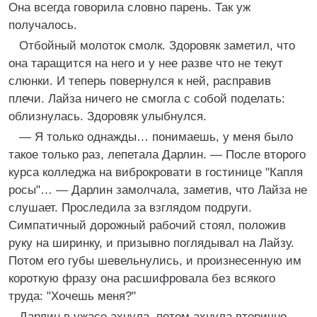
Она всегда говорила словно парень. Так уж
получалось.
Отбойный молоток смолк. Здоровяк заметил, что
она таращится на него и у нее разве что не текут
слюнки. И теперь повернулся к ней, расправив
плечи. Лайза ничего не смогла с собой поделать:
облизнулась. Здоровяк улыбнулся.
— Я только однажды… понимаешь, у меня было
такое только раз, лепетала Дарлин. — После второго
курса колледжа на виброкровати в гостинице "Капля
росы"… — Дарлин замолчала, заметив, что Лайза не
слушает. Проследила за взглядом подруги.
Симпатичный дорожный рабочий стоял, положив
руку на ширинку, и призывно поглядывал на Лайзу.
Потом его губы шевельнулись, и произнесенную им
короткую фразу она расшифровала без всякого
труда: "Хочешь меня?"
Дарлин в ужасе ахнула, потом ахнула вторично,