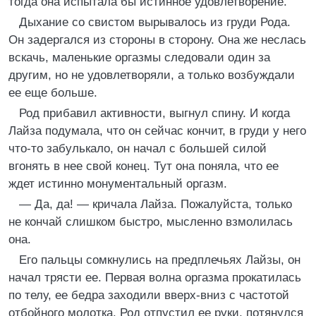
тогда она испытала бы истинное удовлетворение.
Дыхание со свистом вырывалось из груди Рода.
Он задергался из стороны в сторону. Она же неслась
вскачь, маленькие оргазмы следовали один за
другим, но не удовлетворяли, а только возбуждали
ее еще больше.
Род прибавил активности, выгнул спину. И когда
Лайза подумала, что он сейчас кончит, в груди у него
что-то забулькало, он начал с большей силой
вгонять в нее свой конец. Тут она поняла, что ее
ждет истинно монументальный оргазм.
— Да, да! — кричала Лайза. Пожалуйста, только
не кончай слишком быстро, мысленно взмолилась
она.
Его пальцы сомкнулись на предплечьях Лайзы, он
начал трясти ее. Первая волна оргазма прокатилась
по телу, ее бедра заходили вверх-вниз с частотой
отбойного молотка. Род отпустил ее руки, потянулся