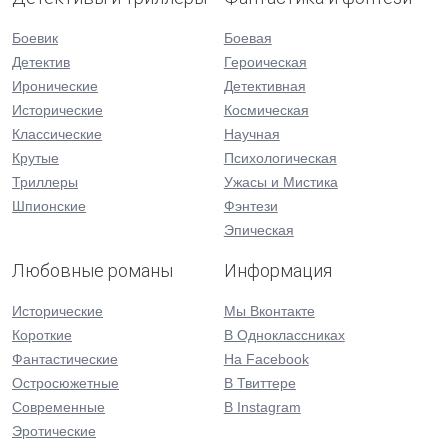
Боевик
Боевая
Детектив
Героическая
Иронические
Детективная
Исторические
Космическая
Классические
Научная
Крутые
Психологическая
Триллеры
Ужасы и Мистика
Шпионские
Фэнтези
Эпическая
Любовные романы
Информация
Исторические
Мы Вконтакте
Короткие
В Одноклассниках
Фантастические
На Facebook
Остросюжетные
В Твиттере
Современные
В Instagram
Эротические