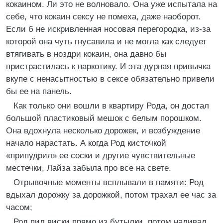
кокаином. Ли это не волновало. Она уже испытала на
себе, что кокаин сексу не помеха, даже наоборот.
Если б не искривленная носовая перегородка, из-за
которой она чуть гнусавила и не могла как следует
втягивать в ноздри кокаин, она давно бы
пристрастилась к наркотику. И эта дурная привычка
вкупе с ненасытностью в сексе обязательно привели
бы ее на панель.
Как только они вошли в квартиру Рода, он достал
большой пластиковый мешок с белым порошком.
Она вдохнула несколько дорожек, и возбуждение
начало нарастать. А когда Род кисточкой
«припудрил» ее соски и другие чувствительные
местечки, Лайза забыла про все на свете.
Отрывочные моменты всплывали в памяти: Род
вдыхал дорожку за дорожкой, потом трахал ее час за
часом;
Род пил виски прямо из бутылки, потом наливал