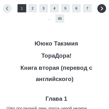
1
2
3
4
5
6
7
...
45
Ююко Такэмия
ТораДора!
Книга вторая (перевод с
английского)
Глава 1
Шёл последний день почти целой недели