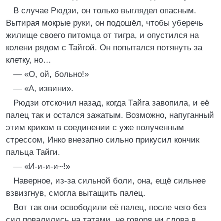
В случае Рюдзи, он только выглядел опасным.
Вытирая мокрые руки, он подошёл, чтобы уберечь
жилище своего питомца от тигра, и опустился на
колени рядом с Тайгой. Он попытался потянуть за
клетку, но…
— «О, ой, больно!»
— «А, извини».
Рюдзи отскочил назад, когда Тайга завопила, и её
палец так и остался зажатым. Возможно, напуганный
этим криком в соединении с уже полученным
стрессом, Инко внезапно сильно прикусил кончик
пальца Тайги.
— «И-и-и-и~!»
Наверное, из-за сильной боли, она, ещё сильнее
взвизгнув, смогла вытащить палец.
Вот так они освободили её палец, после чего без
сил повалились на татами, не говоря ни слова в