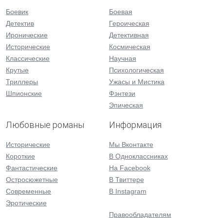
Боевик
Боевая
Детектив
Героическая
Иронические
Детективная
Исторические
Космическая
Классические
Научная
Крутые
Психологическая
Триллеры
Ужасы и Мистика
Шпионские
Фэнтези
Эпическая
Любовные романы
Информация
Исторические
Мы Вконтакте
Короткие
В Одноклассниках
Фантастические
На Facebook
Остросюжетные
В Твиттере
Современные
В Instagram
Эротические
Правообладателям