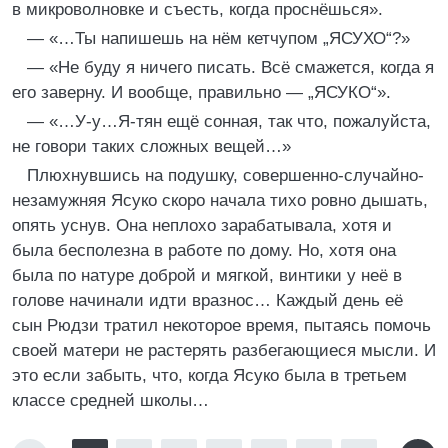
в микроволновке и съесть, когда проснёшься».
— «…Ты напишешь на нём кетчупом „ЯСУХО“?»
— «Не буду я ничего писать. Всё смажется, когда я
его заверну. И вообще, правильно — „ЯСУКО“».
— «…У-у…Я-тян ещё сонная, так что, пожалуйста,
не говори таких сложных вещей…»
Плюхнувшись на подушку, совершенно-случайно-
незамужняя Ясуко скоро начала тихо ровно дышать,
опять уснув. Она неплохо зарабатывала, хотя и
была бесполезна в работе по дому. Но, хотя она
была по натуре доброй и мягкой, винтики у неё в
голове начинали идти вразнос… Каждый день её
сын Рюдзи тратил некоторое время, пытаясь помочь
своей матери не растерять разбегающиеся мысли. И
это если забыть, что, когда Ясуко была в третьем
классе средней школы…