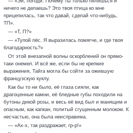
— «Эй, погоди. Почему ты только пялишься и
ничего не делаешь? Это твоя птица ко мне
прицепилась, так что давай, сделай что-нибудь,
ТП».
— «Т, П?»
— «Тупой пёс. Я выразилась помягче, и где твоя
благодарность?»
От этой внезапной волны оскорблений он прямо-
таки онемел. И всё же, если бы не крепкие
выражения, Тайга могла бы сойти за ожившую
французскую куклу.
Как бы то ни было, её глаза сияли, как
драгоценные камни, её бледные губы походили на
бутоны дикой розы, и весь её вид был и манящим и
опасным, как капкан, политый сгущенным молоком. К
несчастью, она была неисправима.
— «Ах-х, так раздражает, гр-р!»