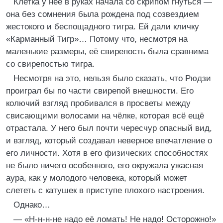
Клетка у неё в руках начала со скрипом гнуться —
она без сомнения была рождена под созвездием
жестокого и беспощадного тигра. Ей дали кличку
«Карманный Тигр»… Потому что, несмотря на
маленькие размеры, её свирепость была сравнима
со свирепостью тигра.
Несмотря на это, нельзя было сказать, что Рюдзи
проиграл бы по части свирепой внешности. Его
колючий взгляд пробивался в просветы между
свисающими волосами на чёлке, которая всё ещё
отрастала. У него был почти чересчур опасный вид,
и взгляд, который создавал неверное впечатление о
его личности. Хотя в его физических способностях
не было ничего особенного, его окружала ужасная
аура, как у молодого человека, который может
слететь с катушек в приступе плохого настроения.
Однако…
— «Н-н-н-не надо её ломать! Не надо! Осторожно!»