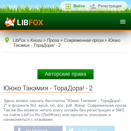
Войти
Регистрация
LibFox
»
Книги
»
Проза
»
Современная проза
» Ююко
Такэмия - ТораДора! - 2
Авторские права
Ююко Такэмия - ТораДора! - 2
Здесь можно скачать бесплатно "Ююко Такэмия - ТораДора! -
2" в формате fb2, epub, txt, doc, pdf. Жанр: Современная проза.
Так же Вы можете читать книгу онлайн без регистрации и SMS
на сайте LibFox.Ru (ЛибФокс) или прочесть описание и
ознакомиться с отзывами.
На Facebook
В Твиттере