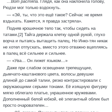
…Вот растяпа.
Глядя, как она наклонила голову,
Рюдзи мог только вздохнуть.
— «Эй, ты, что это ещё такое? Сейчас не время
вздыхать. Кажется, я правда застряла».
Подняв крошечное тело так, чтобы сидеть на
татами,[2] Тайга держала клетку одной рукой, глухо
ворча и пытаясь вытащить палец. Но Инко-тян никак
не хотел отпускать, вместо этого отважно вцепляясь
в палец всё сильнее и сильнее.
— «Ува… Он лижет языком…»
Даже при слабом освещении трепещущие,
дымчато-каштанового цвета, волосы девушки
длиной до самой талии, резко контрастировали с
окружающими серыми тонами. Её изящную фигурку
мягко облегало платье, украшенное кружевами.
Дополненный белой юбкой, её элегантный облик был
просто очарователен…