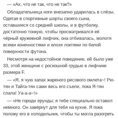
— «Ах, что не так, что не так?»
Обладательница ноги внезапно ударилась в слёзы.
Одетая в спортивные шорты своего сына,
оставшиеся со средней школы, и в футболку,
достаточно тонкую, чтобы просматривался её
чёрный кружевной лифчик, она отбивалась, молотя
всеми конечностями и елозя локтями по белой
поверхности футона.
Несмотря на недостойное поведение, ей было уже
33, этой женщине с роскошной грудью в лифчике
размера F.
— «Я, я чую запах жареного рисового омлета~! Рю-
тян и Тайга-тян сами весь его съели, пока Я-тян
спала! Уа-а-а~!»
— «Не городи ерунды; я тебе специально оставил
немного. Он завёрнут для тебя на кухне. Я пока
положу его в холодильник, чтобы ты могла разогреть