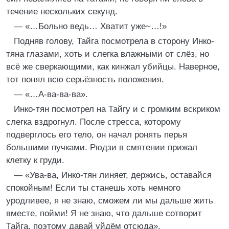
течение нескольких секунд.
— «…Больно ведь… Хватит уже~…!»
Подняв голову, Тайга посмотрела в сторону Инко-
тяна глазами, хоть и слегка влажными от слёз, но
всё же сверкающими, как кинжал убийцы. Наверное,
тот понял всю серьёзность положения.
— «…А-ва-ва-ва».
Инко-тян посмотрел на Тайгу и с громким вскриком
слегка вздрогнул. После стресса, которому
подверглось его тело, он начал ронять перья
большими пучками. Рюдзи в смятении прижал
клетку к груди.
— «Ува-ва, Инко-тян линяет, держись, оставайся
спокойным! Если ты станешь хоть немного
уродливее, я не знаю, сможем ли мы дальше жить
вместе, пойми! Я не знаю, что дальше сотворит
Тайга, поэтому давай уйдём отсюда».