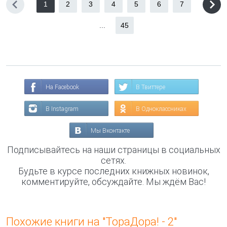
1
2
3
4
5
6
7
...
45
На Facebook
В Твиттере
В Instagram
В Одноклассниках
Мы Вконтакте
Подписывайтесь на наши страницы в социальных
сетях.
Будьте в курсе последних книжных новинок,
комментируйте, обсуждайте. Мы ждём Вас!
Похожие книги на "ТораДора! - 2"