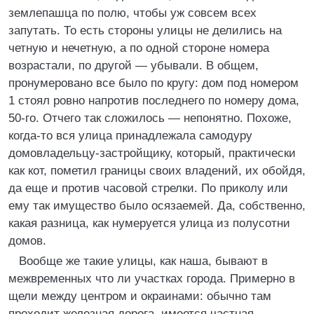
землепашца по полю, чтобы уж совсем всех
запутать. То есть стороны улицы не делились на
четную и нечетную, а по одной стороне номера
возрастали, по другой — убывали. В общем,
пронумеровано все было по кругу: дом под номером
1 стоял ровно напротив последнего по номеру дома,
50-го. Отчего так сложилось — непонятно. Похоже,
когда-то вся улица принадлежала самодуру
домовладельцу-застройщику, который, практически
как кот, пометил границы своих владений, их обойдя,
да еще и против часовой стрелки. По приколу или
ему так имущество было осязаемей. Да, собственно,
какая разница, как нумеруется улица из полусотни
домов.
Вообще же такие улицы, как наша, бывают в
межвременных что ли участках города. Примерно в
щели между центром и окраинами: обычно там
проходит железная дорога, имеется частная