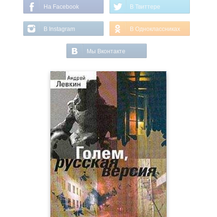
На Facebook
В Твиттере
В Instagram
В Одноклассниках
Мы Вконтакте