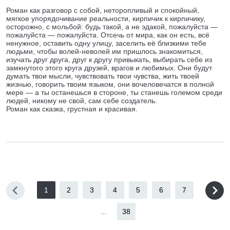
Роман как разговор с собой, неторопливый и спокойный,
мягкое упорядочивание реальности, кирпичик к кирпичику,
осторожно, с мольбой: будь такой, а не эдакой, пожалуйста —
пожалуйста — пожалуйста. Отсечь от мира, как он есть, всё
ненужное, оставить одну улицу, заселить её близкими тебе
людьми, чтобы волей-неволей им пришлось знакомиться,
изучать друг друга, друг к другу привыкать, выбирать себе из
замкнутого этого круга друзей, врагов и любимых. Они будут
думать твои мысли, чувствовать твои чувства, жить твоей
жизнью, говорить твоим языком, они вочеловечатся в полной
мере — а ты останешься в стороне, ты станешь големом среди
людей, никому не свой, сам себе создатель.
Роман как сказка, грустная и красивая.
1
2
3
4
5
6
7
...
38