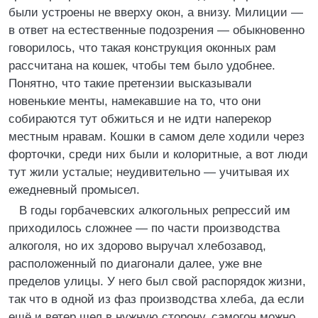
были устроены не вверху окон, а внизу. Милиции —
в ответ на естественные подозрения — обыкновенно
говорилось, что такая конструкция оконных рам
рассчитана на кошек, чтобы тем было удобнее.
Понятно, что такие претензии высказывали
новенькие менты, намекавшие на то, что они
собираются тут обжиться и не идти наперекор
местным нравам. Кошки в самом деле ходили через
форточки, среди них были и колоритные, а вот люди
тут жили усталые; неудивительно — учитывая их
ежедневный промысел.
В годы горбачевских алкогольных репрессий им
приходилось сложнее — по части производства
алкоголя, но их здорово выручал хлебозавод,
расположенный по диагонали далее, уже вне
пределов улицы. У него был свой распорядок жизни,
так что в одной из фаз производства хлеба, да если
ещё и ветер шел в нужную сторону, самогон можно