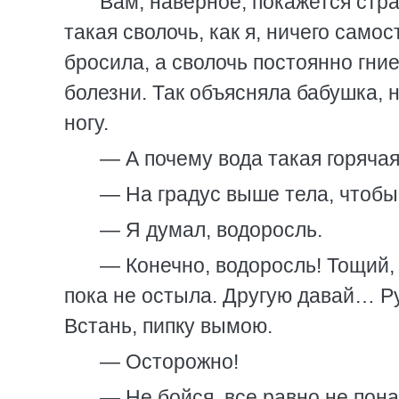
Вам, наверное, покажется стра
такая сволочь, как я, ничего само
бросила, а сволочь постоянно гние
болезни. Так объясняла бабушка,
ногу.
— А почему вода такая горяча
— На градус выше тела, чтобы
— Я думал, водоросль.
— Конечно, водоросль! Тощий, 
пока не остыла. Другую давай… Ру
Встань, пипку вымою.
— Осторожно!
— Не бойся, все равно не пона