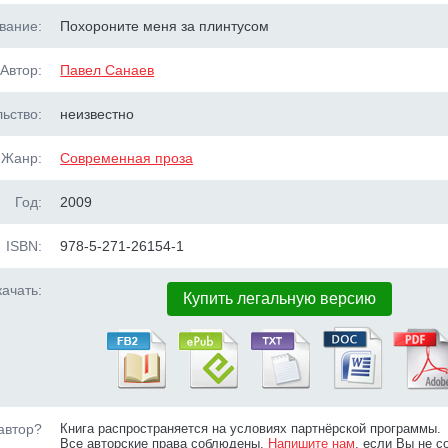
вание:
Похороните меня за плинтусом
Автор:
Павел Санаев
ьство:
неизвестно
Жанр:
Современная проза
Год:
2009
ISBN:
978-5-271-26154-1
ачать:
Купить легальную версию
автор?
Книга распространяется на условиях партнёрской программы.
Все авторские права соблюдены.
Напишите нам
, если Вы не с