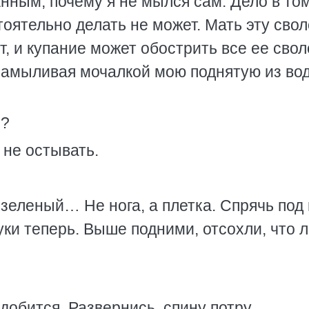
нным, почему я не мылся сам. Дело в том
стоятельно делать не может. Мать эту сво
т, и купание может обострить все ее сво
 намыливая мочалкой мою поднятую из во
я?
 не остывать.
зеленый… Не нога, а плетка. Спрячь под 
ки теперь. Выше подними, отсохли, что 
добится. Развернись, спину потру.