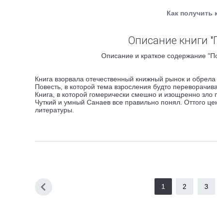
Как получить 
Описание книги "
Описание и краткое содержание "По
Книга взорвала отечественный книжный рынок и обрела 
Повесть, в которой тема взросления будто переворачива
Книга, в которой гомерически смешно и изощренно зло 
Чуткий и умный Санаев все правильно понял. Оттого цен
литературы.
1
2
3