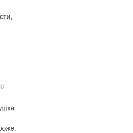
сти,
ас
бушка
роже.