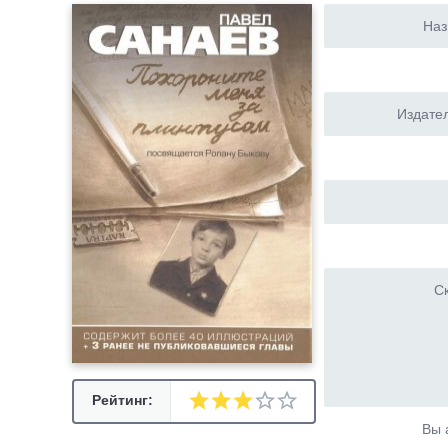
Наз
Издател
Ск
Рейтинг:
Вы 