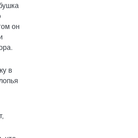
абушка
о
том он
и
ора.
жу в
Хлопья
т,