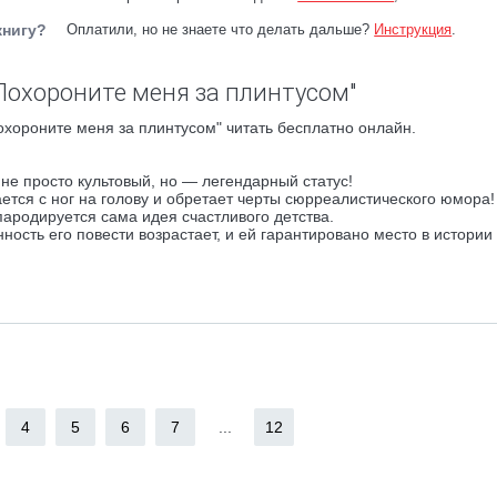
книгу?
Оплатили, но не знаете что делать дальше?
Инструкция
.
Похороните меня за плинтусом"
хороните меня за плинтусом" читать бесплатно онлайн.
не просто культовый, но — легендарный статус!
ется с ног на голову и обретает черты сюрреалистического юмора!
пародируется сама идея счастливого детства.
ность его повести возрастает, и ей гарантировано место в истории
4
5
6
7
...
12