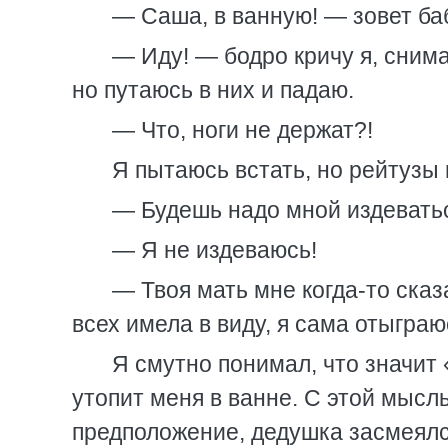
— Саша, в ванную! — зовет ба
— Иду! — бодро кричу я, сним
но путаюсь в них и падаю.
— Что, ноги не держат?!
Я пытаюсь встать, но рейтузы 
— Будешь надо мной издеватьс
— Я не издеваюсь!
— Твоя мать мне когда-то сказ
всех имела в виду, я сама отыграю
Я смутно понимал, что значит 
утопит меня в ванне. С этой мысл
предположение, дедушка засмеялся