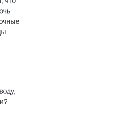
, что
лочь
лочные
ды
воду,
ли?