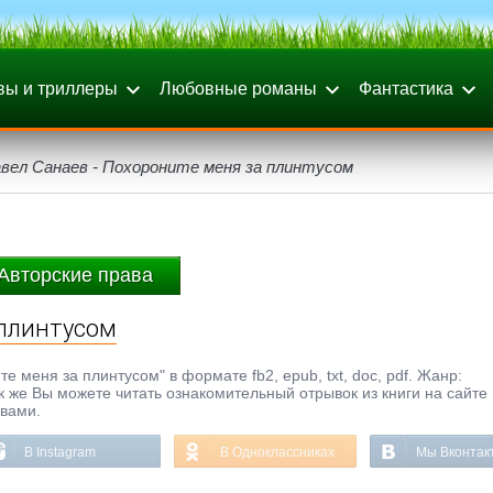
вы и триллеры
Любовные романы
Фантастика
вел Санаев - Похороните меня за плинтусом
Авторские права
 плинтусом
е меня за плинтусом" в формате fb2, epub, txt, doc, pdf. Жанр:
к же Вы можете читать ознакомительный отрывок из книги на сайте
ывами.
В Instagram
В Одноклассниках
Мы Вконтак