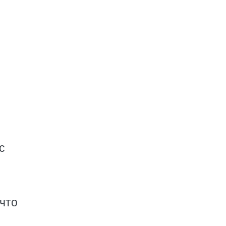
с
 что