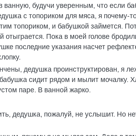
 в ванную, будучи уверенным, что если б
едушка с топориком для мяса, я почему-т
этим топориком, и бабушкой займется. По
ей отыграется. Пока в моей голове бродил
ушке последние указания насчет рефлект
лопку.
нчены, дедушка проинструктирован, я ле
а бабушка сидит рядом и мылит мочалку. 
устом паре. В ванной жарко.
ть, дедушка, пожалуй, не услышит. Но не