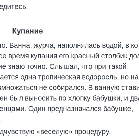
едитесь.
Купание
. Ванна, журча, наполнялась водой, в к
се время купания его красный столбик до
не знаю точно. Слышал, что при такой
ается одна тропическая водоросль, но на
змножаться не собирался. В ванную став
н был выносить по хлопку бабушки, и дв
тенцами. Один предназначался бабушке,
.
едчувствую «веселую» процедуру.