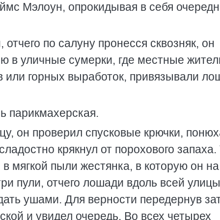
ймс Мэлоун, опрокидывая в себя очеред
, отчего по салуну пронесся сквозняк, он
ю в уличные сумерки, где местные жител
 или горных выработок, привязывали ло
ь парикмахерская.
цу, он проверил спусковые крючки, поню
ладостно крякнул от порохового запаха.
в мягкой пыли жестянка, в которую он на
ри пули, отчего лошади вдоль всей улиц
дать ушами. Для верности передернув за
ской и увидел очередь. Во всех четырех