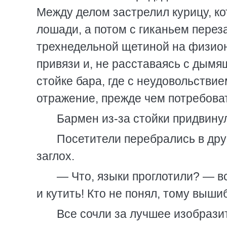
Между делом застрелил курицу, ко
лошади, а потом с гиканьем перез
трехнедельной щетиной на физион
привязи и, не расставаясь с дым
стойке бара, где с неудовольстви
отражение, прежде чем потребоват
Бармен из-за стойки придвинул 
Посетители перебрались в друг
заглох.
— Что, языки проглотили? — в
и кутить! Кто не понял, тому вышиб
Все сочли за лучшее изобразит