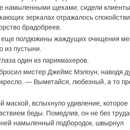
уже намыленными щеками, сидели клиенты
еркающих зеркалах отражалось спокойстви
орство брадобреев.
ло еще полдюжины жаждущих очищения м
о из пустыни.
лаза один из парикмахеров.
бросил мистер Джеймс Мэлоун, наводя д
 кресло. — Выметайся, любезный, а то п
ой маской, вспыхнуло удивление, которое
вствием беды. Помедлив, он не без труда
тыней намыленный подбородок, швырнул