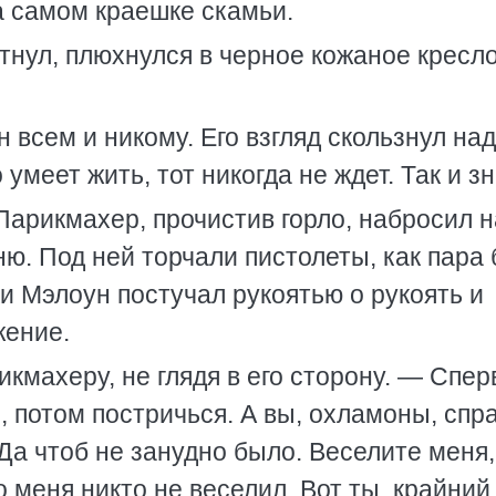
а самом краешке скамьи.
нул, плюхнулся в черное кожаное кресло
 всем и никому. Его взгляд скользнул над
умеет жить, тот никогда не ждет. Так и з
Парикмахер, прочистив горло, набросил н
. Под ней торчали пистолеты, как пара
и Мэлоун постучал рукоятью о рукоять и
жение.
кмахеру, не глядя в его сторону. — Спер
, потом постричься. А вы, охламоны, спр
 Да чтоб не занудно было. Веселите меня,
 меня никто не веселил. Вот ты, крайний