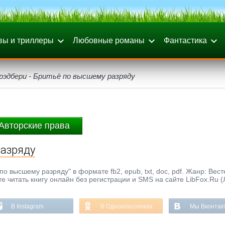
вы и триллеры
Любовные романы
Фантастика
рэдбери - Бритьё по высшему разряду
Авторские права
разряду
о высшему разряду" в формате fb2, epub, txt, doc, pdf. Жанр: Вест
те читать книгу онлайн без регистрации и SMS на сайте LibFox.Ru 
В Instagram
В Одноклассниках
Мы Вконтак