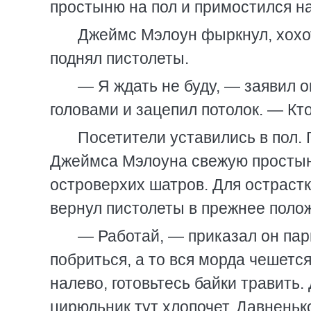
простыню на пол и примостился н
Джеймс Мэлоун фыркнул, хохот
поднял пистолеты.
— Я ждать не буду, — заявил он
головами и зацепил потолок. — Кто 
Посетители уставились в пол. 
Джеймса Мэлоуна свежую простыню
островерхих шатров. Для острастк
вернул пистолеты в прежнее поло
— Работай, — приказал он пари
побриться, а то вся морда чешется
налево, готовьтесь байки травить.
цирюльник тут хлопочет. Давненько