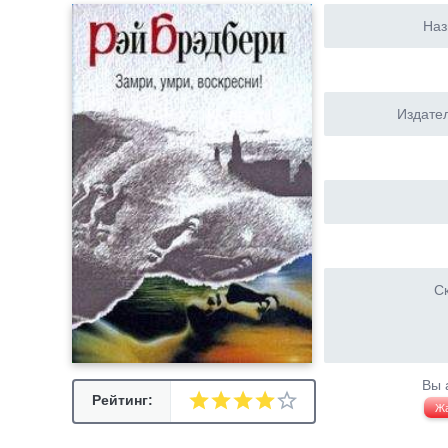
Наз
Издател
Ск
Вы 
Рейтинг:
Ж