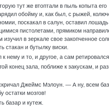
торую тут же втоптали в пыль копыта его
арядил обойму и, как был, с рыжей, колю
омии, поскакал в салун, оставил лошадь
ящимися пистолетами, прямиком направил
ем изучил в зеркале свое закопченное со
ь стакан и бутылку виски.
к нему и то, и другое, а сам ретировался
ой конец зала, поближе к закускам, и ра
скричал Джеймс Мэлоун. — А ну, всем ба
у остатки мозгов!
ь базар и кутеж.