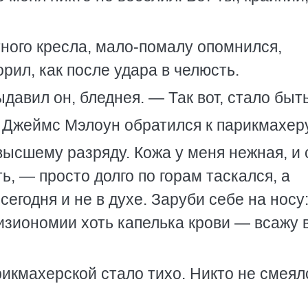
ного кресла, мало-помалу опомнился,
рил, как после удара в челюсть.
давил он, бледнея. — Так вот, стало бы
 Джеймс Мэлоун обратился к парикмахеру
высшему разряду. Кожа у меня нежная, и 
ь, — просто долго по горам таскался, а
сегодня и не в духе. Заруби себе на носу
зиономии хоть капелька крови — всажу в
рикмахерской стало тихо. Никто не смеял