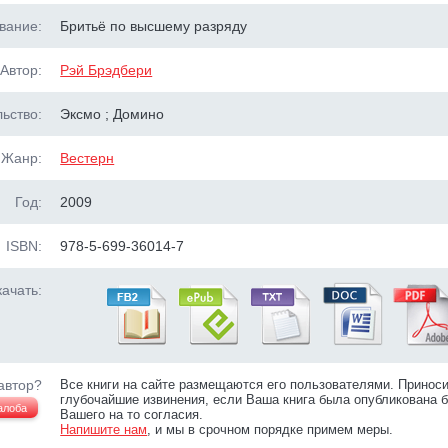
вание:
Бритьё по высшему разряду
Автор:
Рэй Брэдбери
ьство:
Эксмо ; Домино
Жанр:
Вестерн
Год:
2009
ISBN:
978-5-699-36014-7
ачать:
автор?
Все книги на сайте размещаются его пользователями. Принос
глубочайшие извинения, если Ваша книга была опубликована б
алоба
Вашего на то согласия.
Напишите нам
, и мы в срочном порядке примем меры.