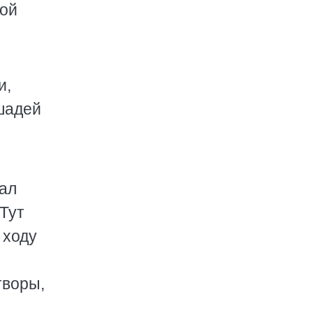
ной
и,
шадей
хал
 Тут
 ходу
ы
творы,