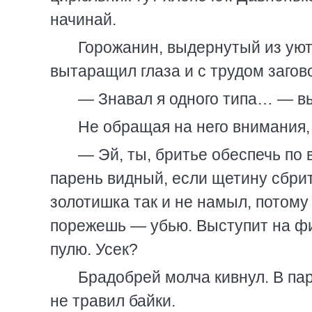
начинай.
Горожанин, выдернутый из уют
вытаращил глаза и с трудом загово
— Знавал я одного типа… — вы
Не обращая на него внимания,
— Эй, ты, бритье обеспечь по 
парень видный, если щетину сбрит
золотишка так и не намыл, потому 
порежешь — убью. Выступит на фи
пулю. Усек?
Брадобрей молча кивнул. В па
не травил байки.