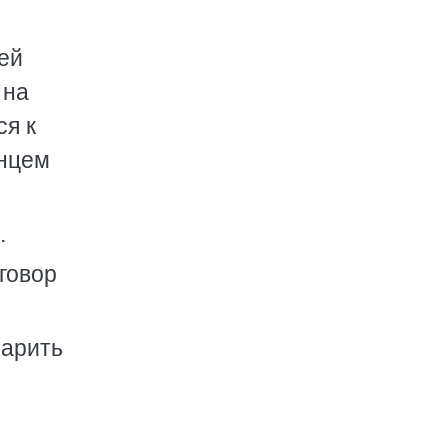
чей
 на
ся к
лнцем
.
зговор
зарить