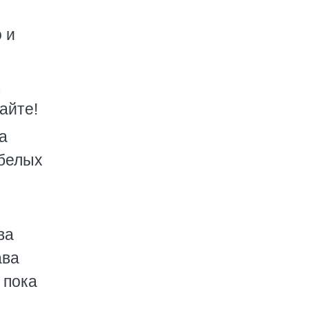
 и
найте!
а
 белых
ва
ава
 пока
,