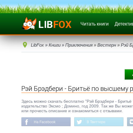
Читать книги
Детекти
LibFox
»
Книги
»
Приключения
»
Вестерн
» Рэй Б
Рэй Брэдбери - Бритьё по высшему 
Здесь можно скачать бесплатно "Рэй Брэдбери - Бритьё п
издательство Эксмо ; Домино, год 2009. Так же Вы може
или прочесть описание и ознакомиться с отзывами.
На Facebook
В Твиттере