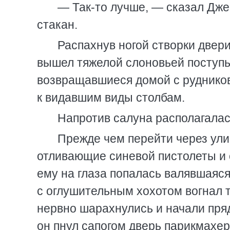
— Так-то лучше, — сказал Дже
стакан.
Распахнув ногой створки двери
вышел тяжелой слоновьей поступь
возвращавшиеся домой с рудников
к видавшим виды столбам.
Напротив салуна располагалас
Прежде чем перейти через ули
отливающие синевой пистолеты и с
ему на глаза попалась валявшаяся 
с оглушительным хохотом вогнал т
нервно шарахнулись и начали пря
он пнул сапогом дверь парикмахер