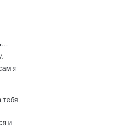
ть…
.
сам я
:
 тебя
ся и