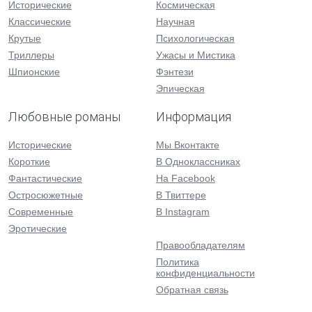
Исторические
Космическая
Классические
Научная
Крутые
Психологическая
Триллеры
Ужасы и Мистика
Шпионские
Фэнтези
Эпическая
Любовные романы
Информация
Исторические
Мы Вконтакте
Короткие
В Одноклассниках
Фантастические
На Facebook
Остросюжетные
В Твиттере
Современные
В Instagram
Эротические
Правообладателям
Политика
конфиденциальности
Обратная связь