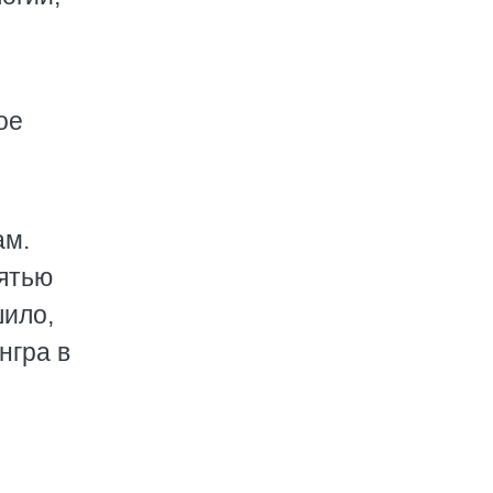
ое
ам.
сятью
шило,
нгра в