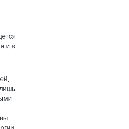
дется
и и в
ей,
 лишь
ными
авы
огии,