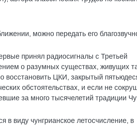
ближении, можно передать его благозвучн
первые принял радиосигналы с Третьей
ением о разумных существах, живущих т
ло восстановить ЦКИ, закрытый пятьюде
еских обстоятельствах, и если не сокру
евшие за много тысячелетий традиции Чу
я в виду чунгрианское летосчисление, в