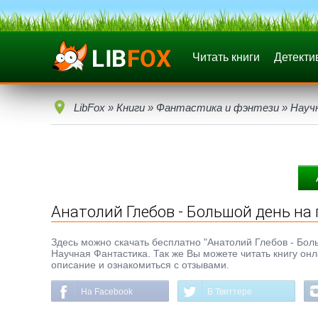
Читать книги
Детекти
LibFox
»
Книги
»
Фантастика и фэнтези
»
Науч
Анатолий Глебов - Большой день на 
Здесь можно скачать бесплатно "Анатолий Глебов - Больш
Научная Фантастика. Так же Вы можете читать книгу онл
описание и ознакомиться с отзывами.
На Facebook
В Твиттере