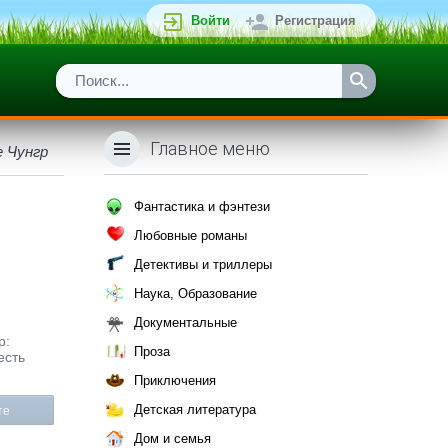
Войти
Регистрация
Главное меню
е Чунгр
Фантастика и фэнтези
Любовные романы
Детективы и триллеры
Наука, Образование
Документальные
р:
Проза
есть
Приключения
Детская литература
те
Дом и семья