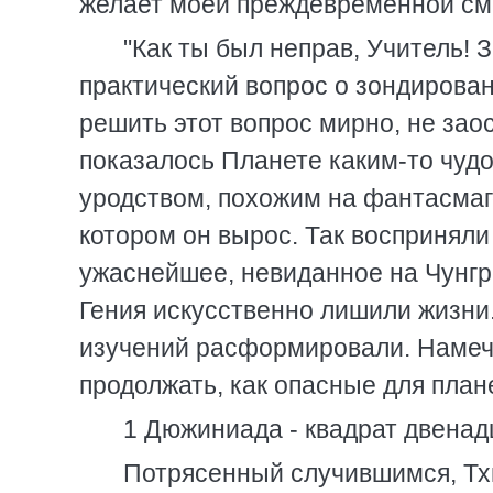
желает моей преждевременной смер
"Как ты был неправ, Учитель! 
практический вопрос о зондиров
решить этот вопрос мирно, не заост
показалось Планете каким-то чу
уродством, похожим на фантасмаг
котором он вырос. Так восприняли
ужаснейшее, невиданное на Чунгре
Гения искусственно лишили жизни
изучений расформировали. Намеч
продолжать, как опасные для плане
1 Дюжиниада - квадрат двенадц
Потрясенный случившимся, Тхн