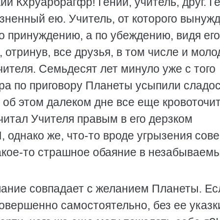
ий Кхруарбрагфр! Гений, учитель, друг. Г
зненный ею. Учитель, от которого вынуж
по принуждению, а по убеждению, видя его
, отринув, все друзья, в том числе и мол
чителя. Семьдесят лет минуло уже с того
фра по приговору Планеты усыпили сладо
 об этом далеком дне все еще кровоточит,
читал Учителя правым в его дерзком
 однако же, что-то вроде угрызения сов
акое-то страшное обаяние в незабываем
елание совпадает с желанием Планеты. Ес
овершенно самостоятельно, без ее указк