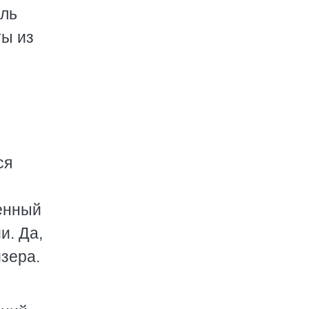
сль
ты из
ся
ленный
и. Да,
йзера.