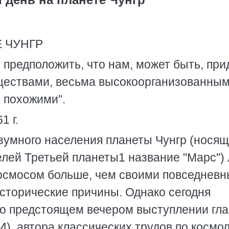
 ЧУНГР
 предположить, что нам, может быть, при
ществами, весьма высокоорганизованным
 похожими".
1 г.
умного населения планеты Чунгр (носящ
елей Третьей планеты1 название "Марс")
космосом больше, чем своими повседнев
исторические причины. Однако сегодня
 о предстоящем вечером выступлении гл
), автора классических трудов по космол