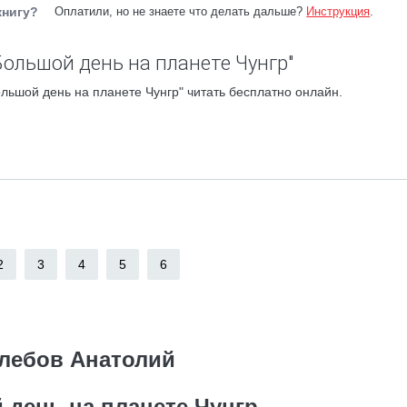
книгу?
Оплатили, но не знаете что делать дальше?
Инструкция
.
Большой день на планете Чунгр"
льшой день на планете Чунгр" читать бесплатно онлайн.
2
3
4
5
6
лебов Анатолий
 день на планете Чунгр