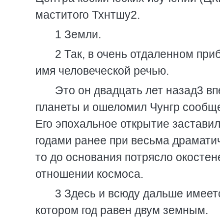
маститого Тхнтшу2.
1 Земли.
2 Так, в очень отдаленном при
имя человеческой речью.
Это он двадцать лет назад3 в
планеты и ошеломил Чунгр сообщ
Его эпохальное открытие застави
годами ранее при весьма драматич
то до основания потрясло окостен
отношении космоса.
3 Здесь и всюду дальше имеетс
котором год равен двум земным.