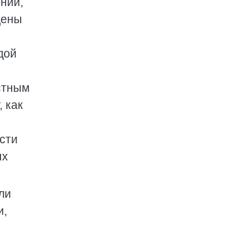
ений,
дены
одой
стным
 как
ести
ых
ли
и,