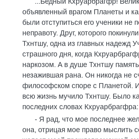
...Бедный Кхруарбрагфр! Велик
объявленный врагом Планеты и ка
были отступиться его ученики не 
неправоту. Друг, которого покинули
Тхнтшу, одна из главных надежд У
страшного дня, когда Кхруарбраг
наркозом. А в душе Тхнтшу память
незажившая рана. Он никогда не с
философском споре с Планетой. И,
всю жизнь мучило Тхнтшу. Было к
последних словах Кхруарбрагфра:
- Я рад, что мое последнее ж
она, отрицая мое право мыслить с