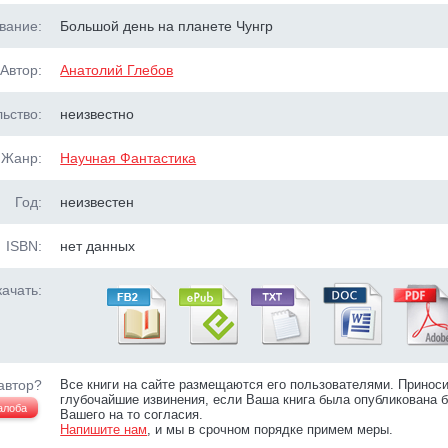
вание:
Большой день на планете Чунгр
Автор:
Анатолий Глебов
ьство:
неизвестно
Жанр:
Научная Фантастика
Год:
неизвестен
ISBN:
нет данных
ачать:
автор?
Все книги на сайте размещаются его пользователями. Принос
глубочайшие извинения, если Ваша книга была опубликована б
алоба
Вашего на то согласия.
Напишите нам
, и мы в срочном порядке примем меры.