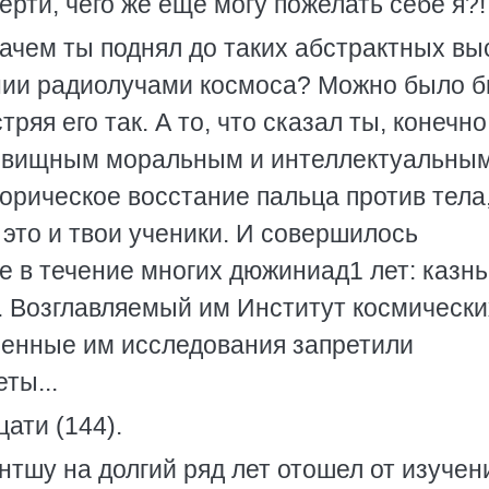
ти, чего же еще могу пожелать себе я?!
Зачем ты поднял до таких абстрактных вы
ании радиолучами космоса? Можно было 
ряя его так. А то, что сказал ты, конечно
довищным моральным и интеллектуальны
орическое восстание пальца против тела,
 это и твои ученики. И совершилось
 в течение многих дюжиниад1 лет: казнь
. Возглавляемый им Институт космически
енные им исследования запретили
ты...
ати (144).
тшу на долгий ряд лет отошел от изучен