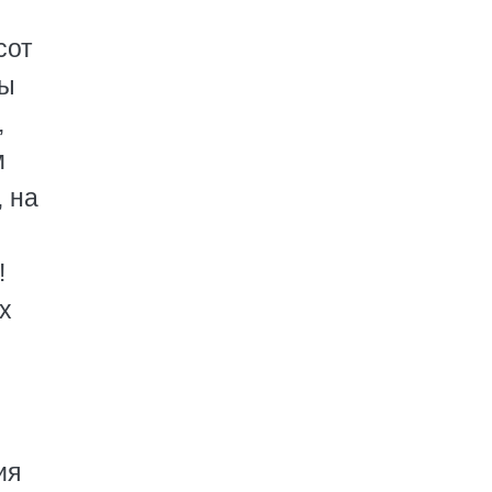
сот
бы
,
м
 на
!
х
ия