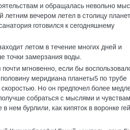
тоятельствам и обращалась невольно мы
й летним вечером летел в столицу плане
 санатория готовился к сегодняшнему
заходит летом в течение многих дней и
е точки замерзания воды.
и почти мгновенно, если бы воспользовал
половину меридиана планеты5 по трубе
й скоростью. Но он предпочел более мед
получше собраться с мыслями и чувствам
 в нем бурлили, как кипяток в воронке ге