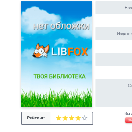
Наз
Издател
Ск
Вы 
Рейтинг:
Ж