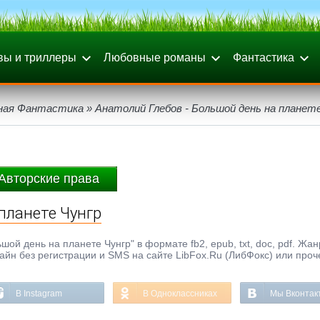
вы и триллеры
Любовные романы
Фантастика
ная Фантастика
» Анатолий Глебов - Большой день на планет
Авторские права
планете Чунгр
ой день на планете Чунгр" в формате fb2, epub, txt, doc, pdf. Жан
айн без регистрации и SMS на сайте LibFox.Ru (ЛибФокс) или проч
В Instagram
В Одноклассниках
Мы Вконтак