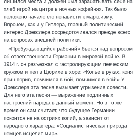
лишился места и должен был зарабатывать себе на
хлеб игрой на цитре в ночных кофейнях. Так было
положено начало его ненависти к марксизму.
Впрочем, как и у Гитлера, главный политический
интерес Дрекслера сосредоточивался прежде всего
на вопросах внешней политики.
«Пробуждающийся рабочий» бьется над вопросом
об ответственности Германии в мировой войне. В
1914 г. он разъезжал с гастролирующим певческим
кружком и пел в Цюрихе в хоре: «Копье в руках, коня
пришпорив, помчимся в бой, помчимся в бой!» У
Дрекслера эта песня вызывает угрызения совести.
Для него эта песня — выражение подлинных
настроений народа в данный момент. Но в то же
время он сам считает, что будущее Германии
покоится не на остриях копий, а зависит от
народного характера: «Социалистическая природа
немцев исцелит мир».