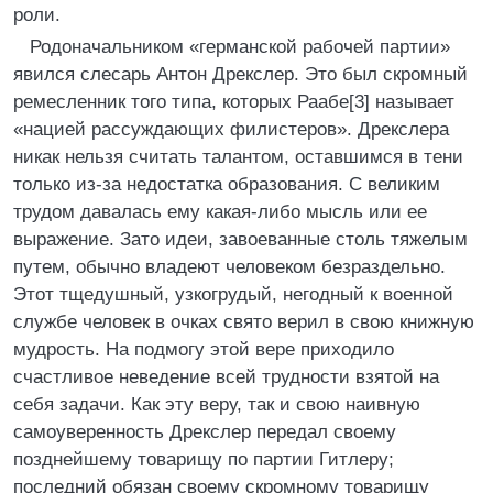
роли.
Родоначальником «германской рабочей партии»
явился слесарь Антон Дрекслер. Это был скромный
ремесленник того типа, которых Раабе[3] называет
«нацией рассуждающих филистеров». Дрекслера
никак нельзя считать талантом, оставшимся в тени
только из-за недостатка образования. С великим
трудом давалась ему какая-либо мысль или ее
выражение. Зато идеи, завоеванные столь тяжелым
путем, обычно владеют человеком безраздельно.
Этот тщедушный, узкогрудый, негодный к военной
службе человек в очках свято верил в свою книжную
мудрость. На подмогу этой вере приходило
счастливое неведение всей трудности взятой на
себя задачи. Как эту веру, так и свою наивную
самоуверенность Дрекслер передал своему
позднейшему товарищу по партии Гитлеру;
последний обязан своему скромному товарищу