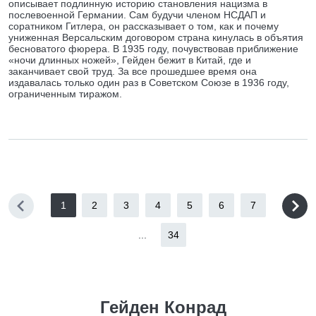
описывает подлинную историю становления нацизма в
послевоенной Германии. Сам будучи членом НСДАП и
соратником Гитлера, он рассказывает о том, как и почему
униженная Версальским договором страна кинулась в объятия
бесноватого фюрера. В 1935 году, почувствовав приближение
«ночи длинных ножей», Гейден бежит в Китай, где и
заканчивает свой труд. За все прошедшее время она
издавалась только один раз в Советском Союзе в 1936 году,
ограниченным тиражом.
1
2
3
4
5
6
7
...
34
Гейден Конрад