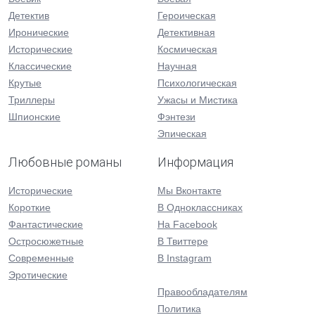
Детектив
Героическая
Иронические
Детективная
Исторические
Космическая
Классические
Научная
Крутые
Психологическая
Триллеры
Ужасы и Мистика
Шпионские
Фэнтези
Эпическая
Любовные романы
Информация
Исторические
Мы Вконтакте
Короткие
В Одноклассниках
Фантастические
На Facebook
Остросюжетные
В Твиттере
Современные
В Instagram
Эротические
Правообладателям
Политика