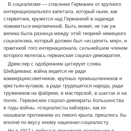
В социализме — спасение Германии от крупного
интернационального капитала, который ныне, как
стервятник, кружится над Германией в надежде
поживиться мертвечиной. Быть может, не так уж
велика была разница между этой теорией немецкого
социализма, который должен был «исцелить мир», и
практикой того интернационала, сильнейшим членом
которого являлась германская социал-демократия.
Дрекслер с одобрением цитирует слова
Шейдемана: война ведется не ради
коммерциисоветников, крупных промышленников и
крестьян-кулаков, а ради трудящегося народа, ради
тружеников на фабрике, в мастерской, в шахтах и на
полях. Германские социал-демократы большинства
в годы войны, «социалисты кайзера», как их
называли противники из левого крыла, пришлись бы
вполне по вкусу иному национал-социалисту.
Но в 1917 г. рейхстаг принимает резолюцию в