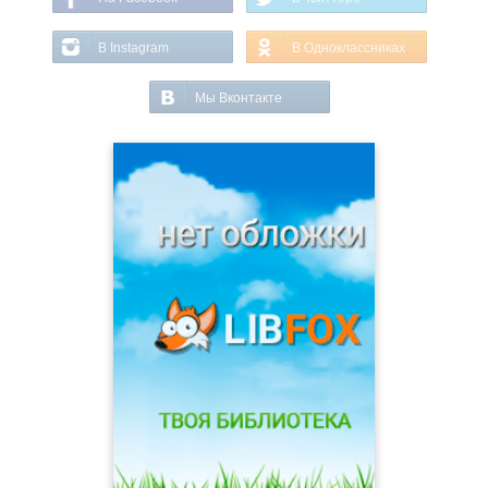
В Instagram
В Одноклассниках
Мы Вконтакте