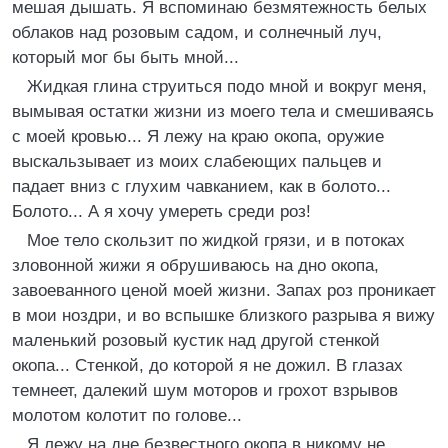
мешая дышать. Я вспоминаю безмятежность белых
облаков над розовым садом, и солнечный луч,
который мог бы быть мной...
Жидкая глина струиться подо мной и вокруг меня,
вымывая остатки жизни из моего тела и смешиваясь
с моей кровью... Я лежу на краю окопа, оружие
выскальзывает из моих слабеющих пальцев и
падает вниз с глухим чавканием, как в болото...
Болото... А я хочу умереть среди роз!
Мое тело скользит по жидкой грязи, и в потоках
зловонной жижи я обрушиваюсь на дно окопа,
завоеванного ценой моей жизни. Запах роз проникает
в мои ноздри, и во вспышке близкого разрыва я вижу
маленький розовый кустик над другой стенкой
окопа... Стенкой, до которой я не дожил. В глазах
темнеет, далекий шум моторов и грохот взрывов
молотом колотит по голове...
Я лежу на дне безвестного окопа в никому не