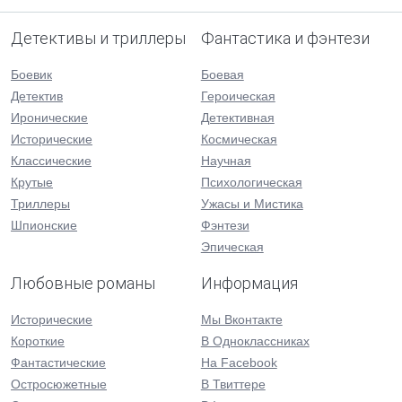
Детективы и триллеры
Фантастика и фэнтези
Боевик
Боевая
Детектив
Героическая
Иронические
Детективная
Исторические
Космическая
Классические
Научная
Крутые
Психологическая
Триллеры
Ужасы и Мистика
Шпионские
Фэнтези
Эпическая
Любовные романы
Информация
Исторические
Мы Вконтакте
Короткие
В Одноклассниках
Фантастические
На Facebook
Остросюжетные
В Твиттере