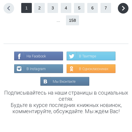
1
2
3
4
5
6
7
...
158
На Facebook
В Твиттере
В Instagram
В Одноклассниках
Мы Вконтакте
Подписывайтесь на наши страницы в социальных
сетях.
Будьте в курсе последних книжных новинок,
комментируйте, обсуждайте. Мы ждём Вас!