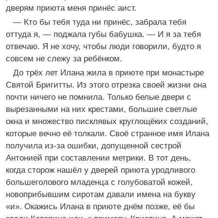
дверям приюта меня принёс аист.
— Кто бы тебя туда ни принёс, забрала тебя
оттуда я, — поджала губы бабушка. — И я за тебя
отвечаю. Я не хочу, чтобы люди говорили, будто я
совсем не слежу за ребёнком.
До трёх лет Илана жила в приюте при монастыре
Святой Бригитты. Из этого отрезка своей жизни она
почти ничего не помнила. Только белые двери с
вырезанными на них крестами, большие светлые
окна и множество писклявых круглощёких созданий,
которые вечно её толкали. Своё странное имя Илана
получила из-за ошибки, допущенной сестрой
Антонией при составлении метрики. В тот день,
когда сторож нашёл у дверей приюта уродливого
большеголового младенца с голубоватой кожей,
новоприбывшим сиротам давали имена на букву
«и». Окажись Илана в приюте днём позже, её бы