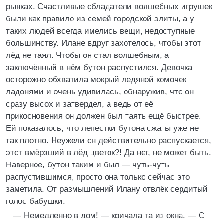
рынках. Счастливые обладатели волшебных игрушек
были как правило из семей городской элиты, а у
таких людей всегда имелись вещи, недоступные
большинству. Илане вдруг захотелось, чтобы этот
лёд не таял. Чтобы он стал волшебным, а
заключённый в нём бутон распустился. Девочка
осторожно обхватила мокрый ледяной комочек
ладонями и очень удивилась, обнаружив, что он
сразу высох и затвердел, а ведь от её
прикосновения он должен был таять ещё быстрее.
Ей показалось, что лепестки бутона сжаты уже не
так плотно. Неужели он действительно распускается,
этот вмёрзший в лёд цветок?! Да нет, не может быть.
Наверное, бутон таким и был — чуть-чуть
распустившимся, просто она только сейчас это
заметила. От размышлений Илану отвлёк сердитый
голос бабушки.
— Немедленно в дом! — кричала та из окна. — С