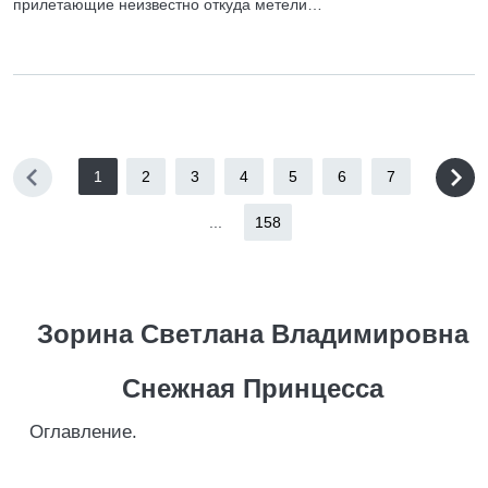
прилетающие неизвестно откуда метели…
1
2
3
4
5
6
7
...
158
Зорина Светлана Владимировна
Снежная Принцесса
Оглавление.