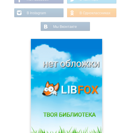
В Instagram
В Одноклассниках
Мы Вконтакте