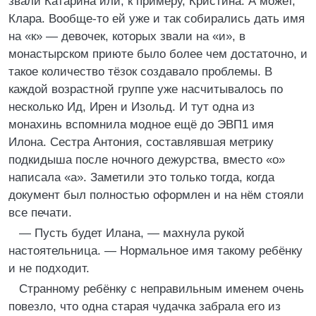
звали Катарина или, к примеру, Кристина. А может,
Клара. Вообще-то ей уже и так собирались дать имя
на «к» — девочек, которых звали на «и», в
монастырском приюте было более чем достаточно, и
такое количество тёзок создавало проблемы. В
каждой возрастной группе уже насчитывалось по
несколько Ид, Ирен и Изольд. И тут одна из
монахинь вспомнила модное ещё до ЭВП1 имя
Илона. Сестра Антония, составлявшая метрику
подкидыша после ночного дежурства, вместо «о»
написала «а». Заметили это только тогда, когда
документ был полностью оформлен и на нём стояли
все печати.
— Пусть будет Илана, — махнула рукой
настоятельница. — Нормальное имя такому ребёнку
и не подходит.
Странному ребёнку с неправильным именем очень
повезло, что одна старая чудачка забрала его из