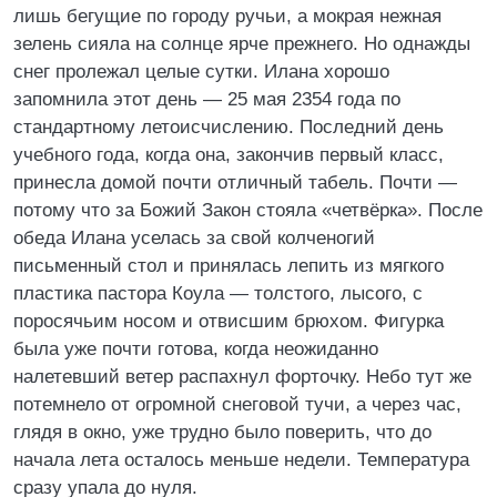
лишь бегущие по городу ручьи, а мокрая нежная
зелень сияла на солнце ярче прежнего. Но однажды
снег пролежал целые сутки. Илана хорошо
запомнила этот день — 25 мая 2354 года по
стандартному летоисчислению. Последний день
учебного года, когда она, закончив первый класс,
принесла домой почти отличный табель. Почти —
потому что за Божий Закон стояла «четвёрка». После
обеда Илана уселась за свой колченогий
письменный стол и принялась лепить из мягкого
пластика пастора Коула — толстого, лысого, с
поросячьим носом и отвисшим брюхом. Фигурка
была уже почти готова, когда неожиданно
налетевший ветер распахнул форточку. Небо тут же
потемнело от огромной снеговой тучи, а через час,
глядя в окно, уже трудно было поверить, что до
начала лета осталось меньше недели. Температура
сразу упала до нуля.