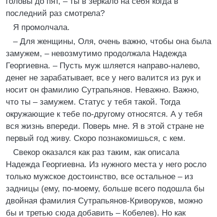
головы до пят, – ты в зеркало на себя когда в
последний раз смотрела?
Я промолчала.
– Для женщины, Оля, очень важно, чтобы она была
замужем, – невозмутимо продолжала Надежда
Георгиевна. – Пусть муж шляется направо-налево,
денег не зарабатывает, все у него валится из рук и
носит он фамилию Сутрапьянов. Неважно. Важно,
что ты – замужем. Статус у тебя такой. Тогда
окружающие к тебе по-другому относятся. А у тебя
вся жизнь впереди. Поверь мне. Я в этой стране не
первый год живу. Скоро познакомишься, с кем.
Свекор оказался как раз таким, как описала
Надежда Георгиевна. Из нужного места у него росло
только мужское достоинство, все остальное – из
задницы (ему, по-моему, больше всего подошла бы
двойная фамилия Сутрапьянов-Криворуков, можно
бы и третью сюда добавить – Кобелев). Но как