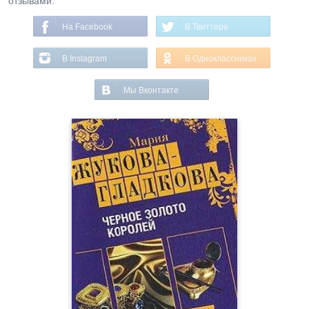
отзывами.
На Facebook
В Твиттере
В Instagram
В Одноклассниках
Мы Вконтакте