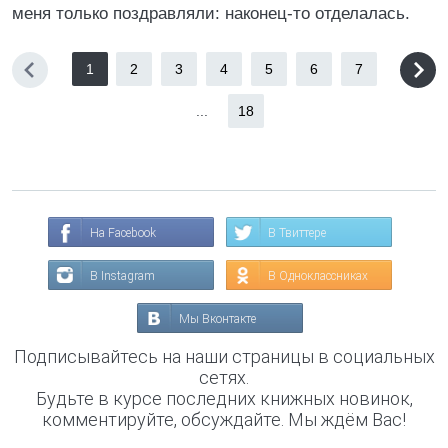
меня только поздравляли: наконец-то отделалась.
1
2
3
4
5
6
7
...
18
На Facebook
В Твиттере
В Instagram
В Одноклассниках
Мы Вконтакте
Подписывайтесь на наши страницы в социальных
сетях.
Будьте в курсе последних книжных новинок,
комментируйте, обсуждайте. Мы ждём Вас!