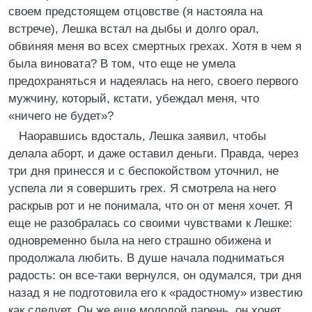
своем предстоящем отцовстве (я настояла на
встрече), Лешка встал на дыбы и долго орал,
обвиняя меня во всех смертных грехах. Хотя в чем я
была виновата? В том, что еще не умела
предохраняться и надеялась на него, своего первого
мужчину, который, кстати, убеждал меня, что
«ничего не будет»?
Наоравшись вдосталь, Лешка заявил, чтобы
делала аборт, и даже оставил деньги. Правда, через
три дня принесся и с беспокойством уточнил, не
успела ли я совершить грех. Я смотрела на него
раскрыв рот и не понимала, что он от меня хочет. Я
еще не разобралась со своими чувствами к Лешке:
одновременно была на него страшно обижена и
продолжала любить. В душе начала подниматься
радость: он все-таки вернулся, он одумался, три дня
назад я не подготовила его к «радостному» известию
как следует. Он же еще молодой парень, он хочет