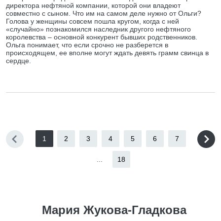
директора нефтяной компании, которой они владеют
совместно с сыном. Что им на самом деле нужно от Ольги?
Голова у женщины совсем пошла кругом, когда с ней
«случайно» познакомился наследник другого нефтяного
королевства – основной конкурент бывших родственников.
Ольга понимает, что если срочно не разберется в
происходящем, ее вполне могут ждать девять грамм свинца в
сердце.
1
2
3
4
5
6
7
...
18
Мария Жукова-Гладкова