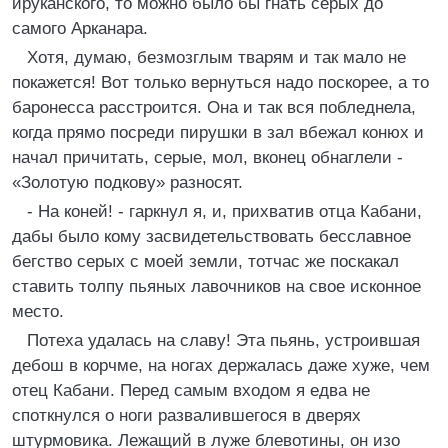
ируканского, то можно было бы гнать серых до
самого Арканара.
Хотя, думаю, безмозглым тварям и так мало не
покажется! Вот только вернуться надо поскорее, а то
баронесса расстроится. Она и так вся побледнела,
когда прямо посреди пирушки в зал вбежал конюх и
начал причитать, серые, мол, вконец обнаглели -
«Золотую подкову» разносят.
- На коней! - гаркнул я, и, прихватив отца Кабани,
дабы было кому засвидетельствовать бесславное
бегство серых с моей земли, тотчас же поскакал
ставить толпу пьяных лавочников на свое исконное
место.
Потеха удалась на славу! Эта пьянь, устроившая
дебош в корчме, на ногах держалась даже хуже, чем
отец Кабани. Перед самым входом я едва не
споткнулся о ноги развалившегося в дверях
штурмовика. Лежащий в луже блевотины, он изо