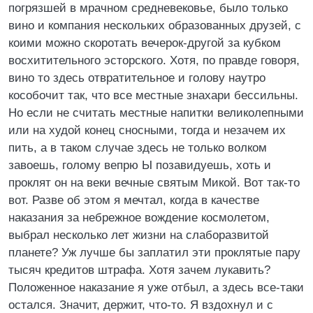
погрязшей в мрачном средневековье, было только
вино и компания нескольких образованных друзей, с
коими можно скоротать вечерок-другой за кубком
восхитительного эсторского. Хотя, по правде говоря,
вино то здесь отвратительное и голову наутро
кособочит так, что все местные знахари бессильны.
Но если не считать местные напитки великолепными
или на худой конец сносными, тогда и незачем их
пить, а в таком случае здесь не только волком
завоешь, голому вепрю Ы позавидуешь, хоть и
проклят он на веки вечные святым Микой. Вот так-то
вот. Разве об этом я мечтал, когда в качестве
наказания за небрежное вождение космолетом,
выбрал несколько лет жизни на слаборазвитой
планете? Уж лучше бы заплатил эти проклятые пару
тысяч кредитов штрафа. Хотя зачем лукавить?
Положенное наказание я уже отбыл, а здесь все-таки
остался. Значит, держит, что-то. Я вздохнул и с