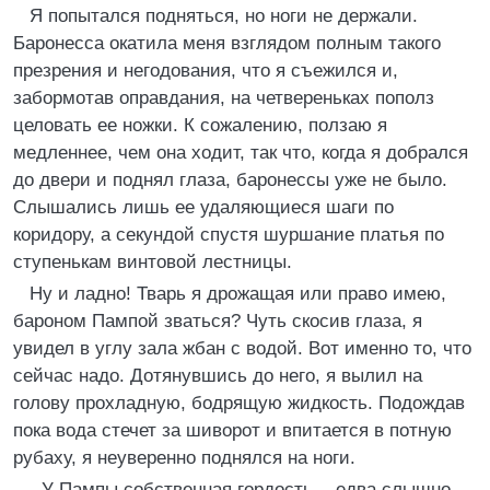
Я попытался подняться, но ноги не держали.
Баронесса окатила меня взглядом полным такого
презрения и негодования, что я съежился и,
забормотав оправдания, на четвереньках пополз
целовать ее ножки. К сожалению, ползаю я
медленнее, чем она ходит, так что, когда я добрался
до двери и поднял глаза, баронессы уже не было.
Слышались лишь ее удаляющиеся шаги по
коридору, а секундой спустя шуршание платья по
ступенькам винтовой лестницы.
Ну и ладно! Тварь я дрожащая или право имею,
бароном Пампой зваться? Чуть скосив глаза, я
увидел в углу зала жбан с водой. Вот именно то, что
сейчас надо. Дотянувшись до него, я вылил на
голову прохладную, бодрящую жидкость. Подождав
пока вода стечет за шиворот и впитается в потную
рубаху, я неуверенно поднялся на ноги.
- У Пампы собственная гордость, - едва слышно