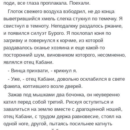
поди, все глаза проплакала. Поехали.
Глоток свежего воздуха взбодрил, не до конца
выветрившийся хмель слегка стукнул по темечку. Я
свистнул в темноту. Неподалеку раздалось ржание,
и появился силуэт Бурого. Я похлопал коня по
загривку и повернулся к корчме, из которой
раздавалось оханье хозяина и еще какой-то
посторонний шум, виновником которого, несомненно,
являлся отец Кабани.
- Винца прихвати, - крикнул я.
- Уже, - отец Кабани, довольно осклабился в свете
факела, коптившего возле дверей.
Зажав под мышками два бочонка, он неуверенно
катил перед собой третий. Рискуя оступиться и
завалиться на землю вместе с драгоценной ношей,
отец Кабани, с трудом держа равновесие, стоял на
одной ноге, другой, пытаясь посильнее катнуть