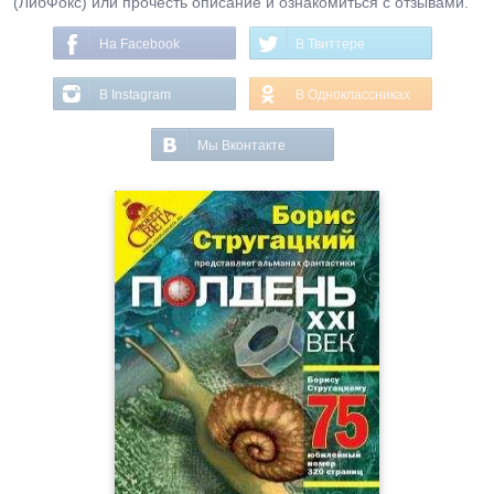
(ЛибФокс) или прочесть описание и ознакомиться с отзывами.
На Facebook
В Твиттере
В Instagram
В Одноклассниках
Мы Вконтакте