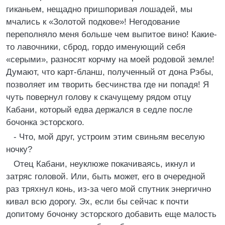
гиканьем, нещадно пришпоривая лошадей, мы
мчались к «Золотой подкове»! Негодование
переполняло меня больше чем выпитое вино! Какие-
то лавочники, сброд, гордо именующий себя
«серыми», разносят корчму на моей родовой земле!
Думают, что карт-бланш, полученный от дона Рэбы,
позволяет им творить бесчинства где ни попадя! Я
чуть повернул голову к скачущему рядом отцу
Кабани, который едва держался в седле после
бочонка эсторского.
- Что, мой друг, устроим этим свиньям веселую
ночку?
Отец Кабани, неуклюже покачиваясь, икнул и
затряс головой. Или, быть может, его в очередной
раз тряхнул конь, из-за чего мой спутник энергично
кивал всю дорогу. Эх, если бы сейчас к почти
допитому бочонку эсторского добавить еще малость