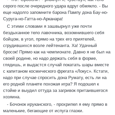
серого после очередного удара вдруг обмякло. - Вы
еще надолго запомните барона Пампу дона Бау-но-
Суруга-но-Гатта-но-Арканара!
С этими словами я зашвырнул уже почти
бездыханное тело лавочника, возомнившего себя
бойцом, в угол, прямо на трех его приятелей,
сгрудившихся возле лейтенанта. Ха! Удачный
бросок! Прямо как на чемпионате. Давно я не был на
своей родине, но надо держать себя в форме,
глядишь, и выдастся случай покатать шары вместе
с капитаном космического фрегата «Локус». Кстати,
надо при случае спросить дона Румату, есть ли на
его родной планете похожая игра? Я подошел к
стойке и выудил оттуда за загривок притаившегося
хозяина.
- Бочонок ируканского, - прохрипел я ему прямо в
маленькие, бегающие от испуга глазки.