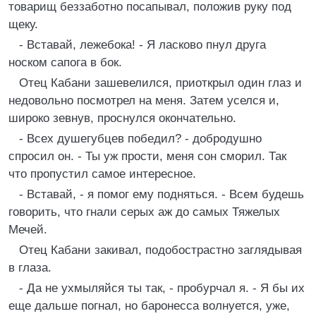
товарищ беззаботно посапывал, положив руку под
щеку.
- Вставай, лежебока! - Я ласково пнул друга
носком сапога в бок.
Отец Кабани зашевелился, приоткрыл один глаз и
недовольно посмотрел на меня. Затем уселся и,
широко зевнув, проснулся окончательно.
- Всех душегубцев победил? - добродушно
спросил он. - Ты уж прости, меня сон сморил. Так
что пропустил самое интересное.
- Вставай, - я помог ему подняться. - Всем будешь
говорить, что гнали серых аж до самых Тяжелых
Мечей.
Отец Кабани закивал, подобострастно заглядывая
в глаза.
- Да не ухмыляйся ты так, - пробурчал я. - Я бы их
еще дальше погнал, но баронесса волнуется, уже,