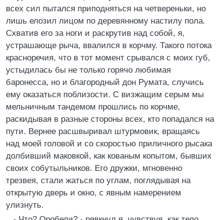
всех сил пытался приподняться на четвереньки, но
лишь елозил лицом по деревянному настилу пола.
Схватив его за ноги и раскрутив над собой, я,
устрашающе рыча, ввалился в корчму. Такого потока
красноречия, что в тот момент срывался с моих губ,
устыдилась бы не только горячо любимая
баронесса, но и благородный дон Румата, случись
ему оказаться поблизости. С визжащим серым мы
мельничным тандемом прошлись по корчме,
раскидывая в разные стороны всех, кто попадался на
пути. Вернее расшвыривал штурмовик, вращаясь
над моей головой и со скоростью приличного рысака
долбивший маковкой, как кованым копытом, бывших
своих собутыльников. Его дружки, мгновенно
трезвея, стали жаться по углам, поглядывая на
открытую дверь и окно, с явным намерением
улизнуть.
- Что? Оробели? - рявкнул я, чувствуя, как тело