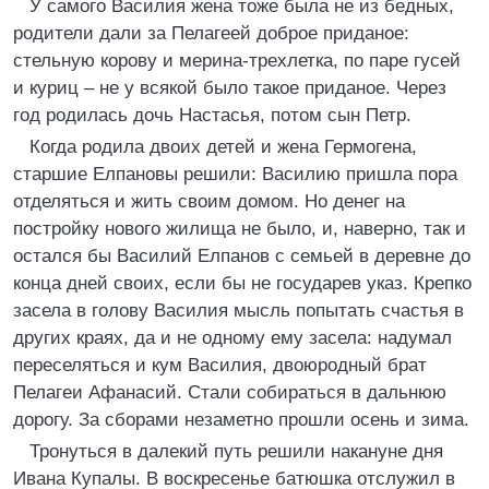
У самого Василия жена тоже была не из бедных,
родители дали за Пелагеей доброе приданое:
стельную корову и мерина-трехлетка, по паре гусей
и куриц – не у всякой было такое приданое. Через
год родилась дочь Настасья, потом сын Петр.
Когда родила двоих детей и жена Гермогена,
старшие Елпановы решили: Василию пришла пора
отделяться и жить своим домом. Но денег на
постройку нового жилища не было, и, наверно, так и
остался бы Василий Елпанов с семьей в деревне до
конца дней своих, если бы не государев указ. Крепко
засела в голову Василия мысль попытать счастья в
других краях, да и не одному ему засела: надумал
переселяться и кум Василия, двоюродный брат
Пелагеи Афанасий. Стали собираться в дальнюю
дорогу. За сборами незаметно прошли осень и зима.
Тронуться в далекий путь решили накануне дня
Ивана Купалы. В воскресенье батюшка отслужил в