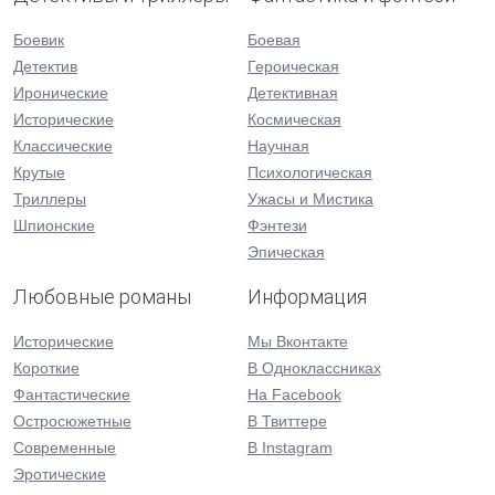
Боевик
Боевая
Детектив
Героическая
Иронические
Детективная
Исторические
Космическая
Классические
Научная
Крутые
Психологическая
Триллеры
Ужасы и Мистика
Шпионские
Фэнтези
Эпическая
Любовные романы
Информация
Исторические
Мы Вконтакте
Короткие
В Одноклассниках
Фантастические
На Facebook
Остросюжетные
В Твиттере
Современные
В Instagram
Эротические