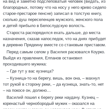
на вид и заметно подслеповатый человек (видать, из
благородных, потому что на носу у него криво сидело
старое-престарое пенсне) записал в толстую книгу,
сколько душ переселенцев мужского, женского пола
и детей прибыло в Белослудскую волость.
Староста распорядился ехать дальше, до места
назначения, сказав напоследок, что на днях прибудет
в деревню Прядеину вместе со становым приставом.
Перед самым селом у Василия расковался Коурко.
Выйдя из правления, Елпанов остановил
проходившего мужика:
– Где тут у вас кузница?
– Кузница-то на берегу, вишь, вон она, – махнул
тот рукой в сторону реки, – да кузнеца, знать-то, нет
– на покосе он, должно…
Василий пошел к берегу реки наудачу. Кузнец –
коренастый чернобородый мужик – оказался на