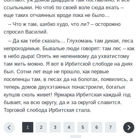
ссыльными. Но чтоб по своей воле сюда ехать –
еще таких отчаянных вроде пока не было…
– Что ж там, шибко худо, что ли? – осторожно
спросил Василий.
– Да как тебе сказать… Глухомань там дикая, леса
непроходимые. Бывалые люди говорят: там лес – как
в небо дыра! Опять же неленивому да ухватистому
там жить можно. Я вот в Ирбитской слободе на днях
был. Сотни лет еще не прошло, как первые
поселенцы там, в лесах да на болотах, появились, а
теперь домов двухэтажных понастроили, богатых
купцов сколь живет! Ярмарка Ирбитская каждый год
бывает, на всю округу, да и за округой славится.
Торговой слобода Ирбитская стала.
1
2
3
4
5
6
7