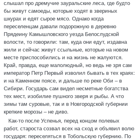
слышал про дремучие зауральские леса, где будто
бы живут самоеды, которые ходят в звериных
шкурах и едят сырое мясо. Однако когда
переселенцам давали подорожную в деревню
Прядеину Камышловского уезда Белослудской
волости, то говорили: там, куда они едут, издавна
жили и сейчас живут ссыльные, которые на новом
месте приспособились и на жизнь не жалуются.
Край, правда, еще малолюдный, но ведь не зря сам
император Петр Первый изволил бывать в тех краях:
и на Каменном поясе, и дальше по реке Оби – в
Сибири. Государь сам видел несметные богатства
тех мест, изобилие пушного зверя и рыбы. А что
зимы там суровые, так и в Новгородской губернии
крепкие морозы – не диво.
Как-то после Успенья, перед концом полевых
работ, староста созвал всех на сход и объявил волю
государя: переселяться в Тобольскую губернию. По