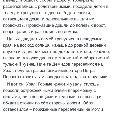
к венцу, и отдал с собою в дорогу. Троекратно
расцеловались с родственниками, посадили детей в
телегу и тронулись со двора. Родственники,
остающиеся дома, и односельчане вышли их
провожать. Провожавшие дошли до полевых ворот,
попрощались и разошлись по домам.
Целых двадцать семей тронулись в неведомые
края, на восход солнца. Раньше до родной деревни
слухов из дальних мест не доходило, и они, конечно,
не знали, что уже давно смекалистый и оборотистый
тульский кузнец Никита Демидов переселился на
Урал, получил разрешение императора Петра
Первого строить там заводы и закладывать рудники.
И вот он, Урал! Горные кряжи и увалы сплошь
поросли остроконечными елями вперемешку с
пихтами, лиственницами и кедрами, сосны в три
обхвата стояли по обе стороны дороги. Обоз
остановился – пораженные переселенцы не могли