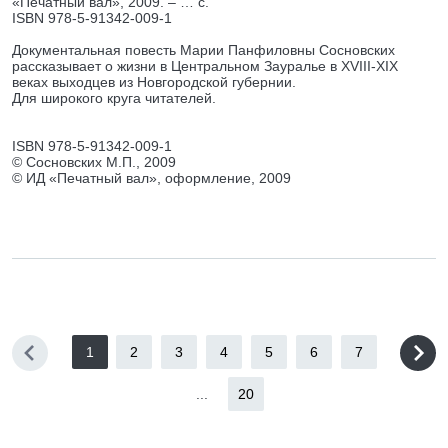
«Печатный вал», 2009. – … с.
ISBN 978-5-91342-009-1
Документальная повесть Марии Панфиловны Сосновских
рассказывает о жизни в Центральном Зауралье в XVIII-XIX
веках выходцев из Новгородской губернии.
Для широкого круга читателей.
ISBN 978-5-91342-009-1
© Сосновских М.П., 2009
© ИД «Печатный вал», оформление, 2009
1
2
3
4
5
6
7
...
20