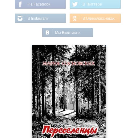
На Facebook
В Твиттере
В Instagram
В Одноклассниках
Мы Вконтакте