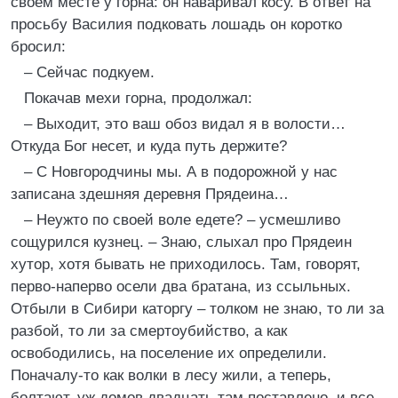
своем месте у горна: он наваривал косу. В ответ на
просьбу Василия подковать лошадь он коротко
бросил:
– Сейчас подкуем.
Покачав мехи горна, продолжал:
– Выходит, это ваш обоз видал я в волости…
Откуда Бог несет, и куда путь держите?
– С Новгородчины мы. А в подорожной у нас
записана здешняя деревня Прядеина…
– Неужто по своей воле едете? – усмешливо
сощурился кузнец. – Знаю, слыхал про Прядеин
хутор, хотя бывать не приходилось. Там, говорят,
перво-наперво осели два братана, из ссыльных.
Отбыли в Сибири каторгу – толком не знаю, то ли за
разбой, то ли за смертоубийство, а как
освободились, на поселение их определили.
Поначалу-то как волки в лесу жили, а теперь,
болтают, уж домов двадцать там поставлено, и все