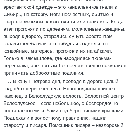
арестантской одежде – это кандальников гнали в
Сибирь, на каторгу. Ноги несчастных, сбитые и
стертые железом, кровоточили или гноились. Когда
этап прогоняли по деревням, молчаливые женщины,
выходя к дороге, старались сунуть арестантам
калачик хлеба или что-нибудь из одежды, но
конвойные, матерясь, прогоняли их нагайками.
Только в Камышлове, где находилась тюрьма-
пересылка, арестантам беспрепятственно позволили
принимать доброхотные подаяния.
…В канун Петрова дня, проведя в дороге целый
год, обоз переселенцев с Новгородчины пришел,
наконец, в Белослудскую волость. Волостной центр
Белослудское – село небольшое, с беспорядочно
поставленными избами под берестяными крышами.
Подъехали к волостному правлению, нашли
старосту и писаря. Помощник писаря – нездоровый