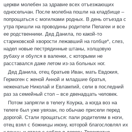
церкви молебен за здравие всех отъезжающих
односельчан. После молебна пошли на кладбище –
попрощаться с могилками родных. В день отъезда с
утра пришли на проводины родители Пелагеи и все
ее родственники. Дед Данила, по какой-то
стариковской хворости лежавший на голбце*, слез,
надел новые пестрядинные штаны, холщовую
рубаху и обулся в валенки, с которыми не
расставался даже летом из-за больных ног.
Дед Данила, отец братьев Иван, мать Евдокия,
Гермоген с женой Анной и младшие братья,
неженатые Николай и Евлампий, сели в последний
раз за семейный стол – все двенадцать человек.
Потом запрягли в телегу Коурка, а когда воз на
телеге был уже увязан, по обычаю присели перед
дорогой. Стали прощаться: пали родителям в ноги,
отец взял с божницы икону, которой благословлял их