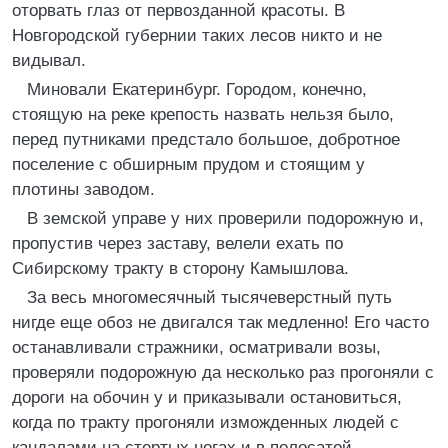
оторвать глаз от первозданной красоты. В
Новгородской губернии таких лесов никто и не
видывал.
Миновали Екатеринбург. Городом, конечно,
стоящую на реке крепость назвать нельзя было,
перед путниками предстало большое, добротное
поселение с обширным прудом и стоящим у
плотины заводом.
В земской управе у них проверили подорожную и,
пропустив через заставу, велели ехать по
Сибирскому тракту в сторону Камышлова.
За весь многомесячный тысячеверстный путь
нигде еще обоз не двигался так медленно! Его часто
останавливали стражники, осматривали возы,
проверяли подорожную да несколько раз прогоняли с
дороги на обочин у и приказывали остановиться,
когда по тракту прогоняли изможденных людей с
кандалами на стертых ногах и в полосатой