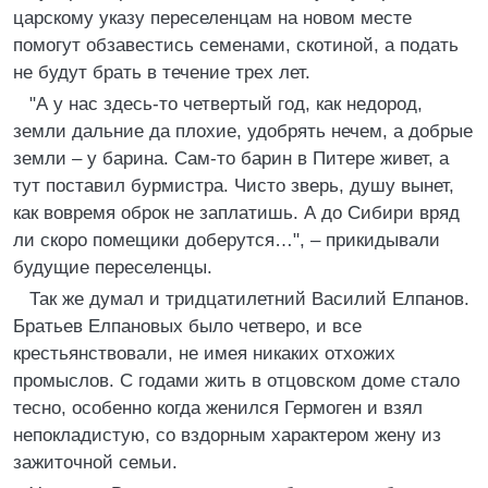
царскому указу переселенцам на новом месте
помогут обзавестись семенами, скотиной, а подать
не будут брать в течение трех лет.
"А у нас здесь-то четвертый год, как недород,
земли дальние да плохие, удобрять нечем, а добрые
земли – у барина. Сам-то барин в Питере живет, а
тут поставил бурмистра. Чисто зверь, душу вынет,
как вовремя оброк не заплатишь. А до Сибири вряд
ли скоро помещики доберутся…", – прикидывали
будущие переселенцы.
Так же думал и тридцатилетний Василий Елпанов.
Братьев Елпановых было четверо, и все
крестьянствовали, не имея никаких отхожих
промыслов. С годами жить в отцовском доме стало
тесно, особенно когда женился Гермоген и взял
непокладистую, со вздорным характером жену из
зажиточной семьи.