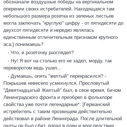
обозначали воздушные победы на вертикальном
оперении своих истребителей. Находящаяся там
небольшого размера розетка из зеленых листьев
могла заключать "круглую" цифру - от пятидесяти до
двухсот пятидесяти и нередко являлась
единственным отличительным признаком крупного
аса.] понимаешь?
- Что, и розеточку разглядел?
- Ну! Я вот на столько его не задел, морду, так
переворотом ведь ушел...
- Думаешь, опять "желтый" перекрасился? -
Покрышев невесело усмехнулся. Пресловутый
"Девятнадцатый Желтый" был, в свое время, бичом
Ленинградского фронта и приобрел в фольклоре
свойства уже почти легендарные*. [Германский
истребитель с таким прозвищем действительно
действовал в районе Ленинграда. После длительной
охоты он был сбит, попал в плен и впоследствии