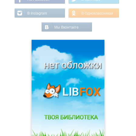
В Instagram
В Одноклассниках
Мы Вконтакте