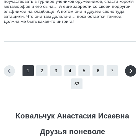
поучаствовать в турнире учеников оружейников, спасти короля
метаморфов и его сына… А еще забрести со своей подругой
эльфийкой на кладбище. А потом они и друзей своих туда
затащили. Что они там делали-и… пока остается тайной.
Должна же быть какая-то интрига!
1
2
3
4
5
6
7
...
53
Ковальчук Анастасия Исаевна
Друзья поневоле