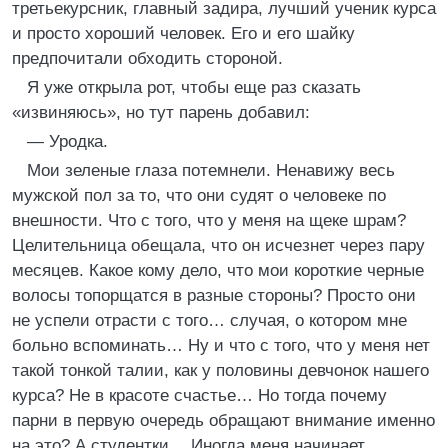
третьекурсник, главный задира, лучший ученик курса
и просто хороший человек. Его и его шайку
предпочитали обходить стороной.
Я уже открыла рот, чтобы еще раз сказать
«извиняюсь», но тут парень добавил:
— Уродка.
Мои зеленые глаза потемнели. Ненавижу весь
мужской пол за то, что они судят о человеке по
внешности. Что с того, что у меня на щеке шрам?
Целительница обещала, что он исчезнет через пару
месяцев. Какое кому дело, что мои короткие черные
волосы топорщатся в разные стороны? Просто они
не успели отрасти с того… случая, о котором мне
больно вспоминать… Ну и что с того, что у меня нет
такой тонкой талии, как у половины девчонок нашего
курса? Не в красоте счастье… Но тогда почему
парни в первую очередь обращают внимание именно
на это? А студентки… Иногда меня начинает