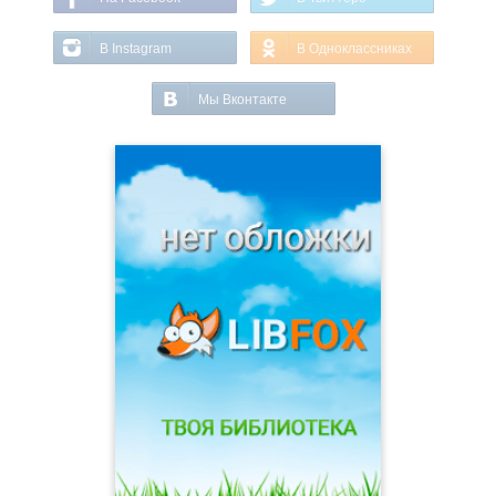
В Instagram
В Одноклассниках
Мы Вконтакте