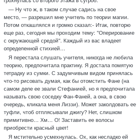
грохнулась со второго этажа в сугроб.
— Ну что ж, в таком случае садись на свое
место, — разрешил мне учитель по теории магии.
Потом откашлялся и громко сказал:- Итак, повторю
еще раз, сегодня мы проходим тему: "Оперирование
с окружающей средой". Каждый из вас владеет
определенной стихией…
Я перестала слушать учителя, никогда не любила
теорию, предпочитала практику. Я достала помятую
тетрадку из сумки. С задумчивым видом принялась
что-то рисовать думая, как бы отомстить Фане (на
самом деле ее звали Стефанией, но я предпочитала
называть свою соседку Фан-Фаней, а она, в свою
очередь, кликала меня Лиззи). Может заколдовать ее
туфли, чтоб отплясывали джигу? Нет, слишком
примитивно… Хм… О! Заставить ее волосы
приобрести красный цвет!
Я мстительно усмехнулась. Ох, как несладко ей