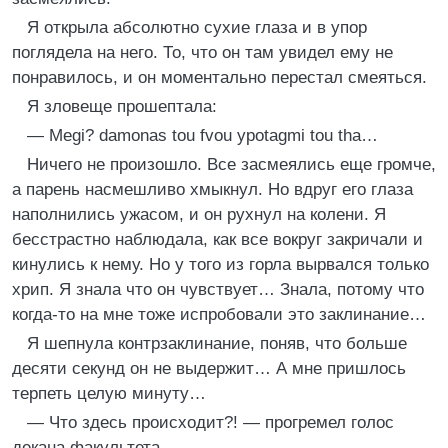
Я открыла абсолютно сухие глаза и в упор
поглядела на него. То, что он там увидел ему не
понравилось, и он моментально перестал смеяться.
Я зловеще прошептала:
— Megi? damonas tou fvou ypotagmi tou tha…
Ничего не произошло. Все засмеялись еще громче,
а парень насмешливо хмыкнул. Но вдруг его глаза
наполнились ужасом, и он рухнул на колени. Я
бесстрастно наблюдала, как все вокруг закричали и
кинулись к нему. Но у того из горла вырвался только
хрип. Я знала что он чувствует… Знала, потому что
когда-то на мне тоже испробовали это заклинание…
Я шепнула контрзаклинание, поняв, что больше
десяти секунд он не выдержит… А мне пришлось
терпеть целую минуту…
— Что здесь происходит?! — прогремел голос
декана факультета.