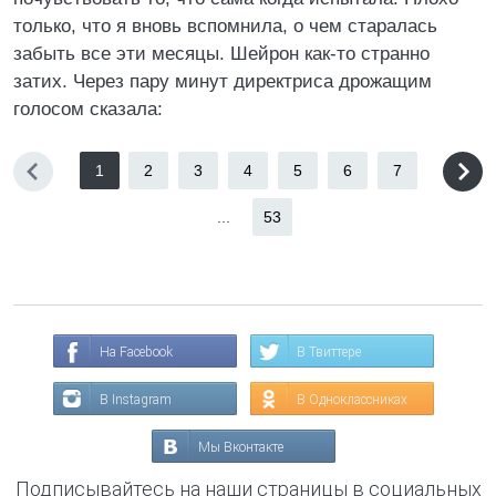
только, что я вновь вспомнила, о чем старалась
забыть все эти месяцы. Шейрон как-то странно
затих. Через пару минут директриса дрожащим
голосом сказала:
1
2
3
4
5
6
7
...
53
На Facebook
В Твиттере
В Instagram
В Одноклассниках
Мы Вконтакте
Подписывайтесь на наши страницы в социальных