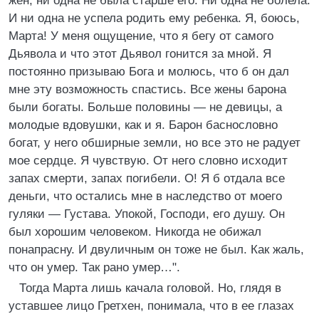
жен, ни одна не была старше его. Ни одна не болела.
И ни одна не успела родить ему ребенка. Я, боюсь,
Марта! У меня ощущение, что я бегу от самого
Дьявола и что этот Дьявол гонится за мной. Я
постоянно призываю Бога и молюсь, что б он дал
мне эту возможность спастись. Все жены барона
были богаты. Больше половины — не девицы, а
молодые вдовушки, как и я. Барон баснословно
богат, у него обширные земли, но все это не радует
мое сердце. Я чувствую. От него словно исходит
запах смерти, запах погибели. О! Я б отдала все
деньги, что остались мне в наследство от моего
гуляки — Густава. Упокой, Господи, его душу. Он
был хорошим человеком. Никогда не обижал
понапрасну. И двуличным он тоже не был. Как жаль,
что он умер. Так рано умер…".
Тогда Марта лишь качала головой. Но, глядя в
уставшее лицо Гретхен, понимала, что в ее глазах