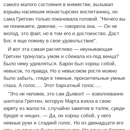
самого малого состояния в княжестве, вызывал
взрывы насмешек монастырских воспитанниц, но
сама Гретхен только покачивала головой. "Ничего вы
не понимаете, девочки, — говорила она. — Он не
молод, это факт, но в том его и достоинство. Даст
Бог, я еще поживу в свое удовольствие".
И вот эта самая расчетливо — неунывающая
Гретхен тронулась умом и сбежала из-под венца?
Было чему удивляться. Барон был хорош собой,
невысок, то правда. Но о невысоком росте можно
было забыть, глядя в темные, пронзительные умные
глаза. А голос…. Этот бархатный голос….
"Это не человек, это сам Дьявол! — взволнованно
шептала Гретхен, которую Марта взяла в свою
карету из жалости, случайно заметив в толпе, среди
бродяг и нищих. — Да, он хорош собой, у него
нежные руки и сладкий голос. Но из двенадцати его