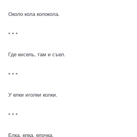
Около кола колокола.
* * *
Где кисель, там и съел.
* * *
У елки иголки колки.
* * *
Елка, елка, елочка,