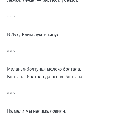
Лежал, лежал — растаял, убежал.
* * *
В Луку Клим луком кинул.
* * *
Маланья-болтунья молоко болтала,
Болтала, болтала да все выболтала.
* * *
На мели мы налима ловили.