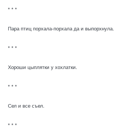
* * *
Пара птиц порхала-порхала да и выпорхнула.
* * *
Хороши цыплятки у хохлатки.
* * *
Сел и все съел.
* * *