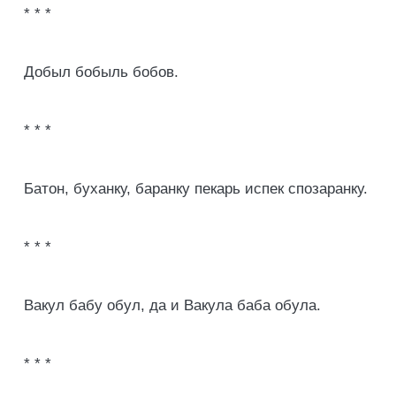
* * *
Добыл бобыль бобов.
* * *
Батон, буханку, баранку пекарь испек спозаранку.
* * *
Вакул бабу обул, да и Вакула баба обула.
* * *