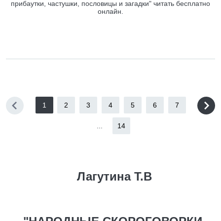
прибаутки, частушки, пословицы и загадки" читать бесплатно
онлайн.
1
2
3
4
5
6
7
...
14
Лагутина Т.В