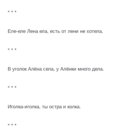
* * *
Еле-еле Лена ела, есть от лени не хотела.
* * *
В уголок Алёна села, у Алёнки много дела.
* * *
Иголка-иголка, ты остра и колка.
* * *