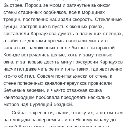
быстрее. Поросшие мхом и затянутые вьюнком
стены старинных особняков, все в морщинах
трещин, постепенно набирали скорость. Стеклянные
зубцы, застрявшие в пустых оконных рамах,
заставляли Карнаухова думать о плачущих слепцах,
а забитые досками проемы навевали мысли о
заплатках, наложенных после битвы с катарактой.
Кое-где встречались целые, хоть и замутненные
окна, и за первые десять минут экскурсии Карнаухов
насчитал даже четыре или пять таких, где явственно
кто-то обитал. Совсем по-итальянски от стены к
стене поперечных каналов-переулков провисали
бельевые веревки, и чья-то отважная кошка
канатоходцем пробовала преодолеть несколько
метров над бурлящей бездной.
– Сейчас к крепости, скажи, отвезу их, а потом там
на площади развернемся - и по Новому каналу до
самой бухты могу, - гондольер вытянул шест и