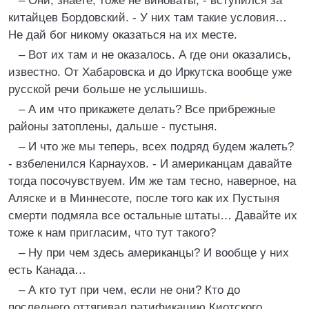
– Они, знаете, тоже не виноваты, - вступился за
китайцев Бордовский. - У них там такие условия…
Не дай бог никому оказаться на их месте.
– Вот их там и не оказалось. А где они оказались,
известно. От Хабаровска и до Иркутска вообще уже
русской речи больше не услышишь.
– А им что прикажете делать? Все прибрежные
районы затоплены, дальше - пустыня.
– И что же мы теперь, всех подряд будем жалеть?
- взбеленился Карнаухов. - И американцам давайте
тогда посочувствуем. Им же там тесно, наверное, на
Аляске и в Миннесоте, после того как их Пустыня
смерти подмяла все остальные штаты… Давайте их
тоже к нам пригласим, что тут такого?
– Ну при чем здесь американцы? И вообще у них
есть Канада…
– А кто тут при чем, если не они? Кто до
последнего оттягивал ратификацию Киотского