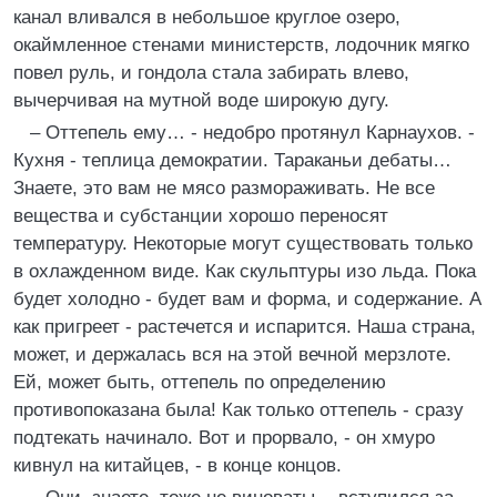
канал вливался в небольшое круглое озеро,
окаймленное стенами министерств, лодочник мягко
повел руль, и гондола стала забирать влево,
вычерчивая на мутной воде широкую дугу.
– Оттепель ему… - недобро протянул Карнаухов. -
Кухня - теплица демократии. Тараканьи дебаты…
Знаете, это вам не мясо размораживать. Не все
вещества и субстанции хорошо переносят
температуру. Некоторые могут существовать только
в охлажденном виде. Как скульптуры изо льда. Пока
будет холодно - будет вам и форма, и содержание. А
как пригреет - растечется и испарится. Наша страна,
может, и держалась вся на этой вечной мерзлоте.
Ей, может быть, оттепель по определению
противопоказана была! Как только оттепель - сразу
подтекать начинало. Вот и прорвало, - он хмуро
кивнул на китайцев, - в конце концов.