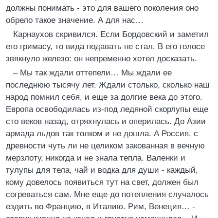
должны понимать - это для вашего поколения оно
обрело такое значение. А для нас…
Карнаухов скривился. Если Бордовский и заметил
его гримасу, то вида подавать не стал. В его голосе
звякнуло железо: он непременно хотел досказать.
– Мы так ждали оттепели… Мы ждали ее
последнюю тысячу лет. Ждали столько, сколько наш
народ помнил себя, и еще за долгие века до этого.
Европа освободилась из-под ледяной скорлупы еще
сто веков назад, отряхнулась и оперилась. До Азии
армада льдов так толком и не дошла. А Россия, с
древности чуть ли не целиком закованная в вечную
мерзлоту, никогда и не знала тепла. Валенки и
тулупы для тела, чай и водка для души - каждый,
кому довелось появиться тут на свет, должен был
согреваться сам. Мне еще до потепления случалось
ездить во Францию, в Италию. Рим, Венеция… -