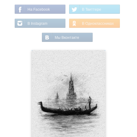
На Facebook
В Твиттере
В Instagram
В Одноклассниках
Мы Вконтакте