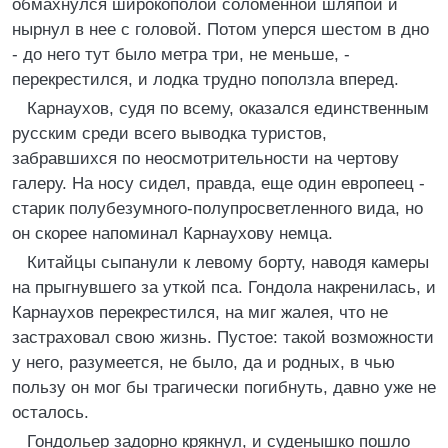
обмахнулся широкополой соломенной шляпой и
нырнул в нее с головой. Потом уперся шестом в дно
- до него тут было метра три, не меньше, -
перекрестился, и лодка трудно поползла вперед.
Карнаухов, судя по всему, оказался единственным
русским среди всего выводка туристов,
забравшихся по неосмотрительности на чертову
галеру. На носу сидел, правда, еще один европеец -
старик полубезумного-полупросветленного вида, но
он скорее напоминал Карнаухову немца.
Китайцы сыпанули к левому борту, наводя камеры
на прыгнувшего за уткой пса. Гондола накренилась, и
Карнаухов перекрестился, на миг жалея, что не
застраховал свою жизнь. Пустое: такой возможности
у него, разумеется, не было, да и родных, в чью
пользу он мог бы трагически погибнуть, давно уже не
осталось.
Гондольер задорно крякнул, и суденышко пошло