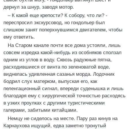
дернул за шнур, заводя мотор.
– К какой еще крепости? К собору, что ли? -
переспросил экскурсовод, но гондольер был
слишком занят поперхнувшимся двигателем, чтобы
ему ответить.
На Старом канале почти все дома устояли, лишь
совсем изредка какой-нибудь из особняков сползал
одним из углов в воду. Сквозь радужные пятна,
расходившиеся от винта по зеленоватой воде,
виднелась удивленная сазанья морда. Лодочник
бодрил слух матерком, выпуская его, как
пеленгационный сигнал, впереди суденышка и лишь
благодаря ему с хирургической точностью расходясь
в узких проулках с другими туристическими
галерами, забитыми китайцами.
Немцу не сиделось на месте. Пару раз кинув на
Карнаухова ищущий, едва заметно тронутый