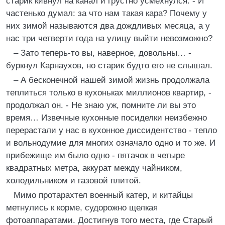
старик кивнул на канал и грустно усмехнулся. - И
частенько думал: за что нам такая кара? Почему у
них зимой называются два дождливых месяца, а у
нас три четверти года на улицу выйти невозможно?
– Зато теперь-то вы, наверное, довольны… -
буркнул Карнаухов, но старик будто его не слышал.
– А бесконечной нашей зимой жизнь продолжала
теплиться только в кухоньках миллионов квартир, -
продолжал он. - Не знаю уж, помните ли вы это
время… Извечные кухонные посиделки неизбежно
перерастали у нас в кухонное диссидентство - тепло
и вольнодумие для многих означало одно и то же. И
прибежище им было одно - пятачок в четыре
квадратных метра, аккурат между чайником,
холодильником и газовой плитой.
Мимо протарахтел военный катер, и китайцы
метнулись к корме, судорожно щелкая
фотоаппаратами. Достигнув того места, где Старый