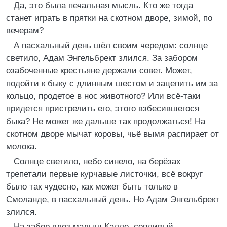
Да, это была печальная мысль. Кто же тогда
станет играть в прятки на скотном дворе, зимой, по
вечерам?
А пасхальный день шёл своим чередом: солнце
светило, Адам Энгельбрект злился. За забором
озабоченные крестьяне держали совет. Может,
подойти к быку с длинным шестом и зацепить им за
кольцо, продетое в нос животного? Или всё-таки
придется пристрелить его, этого взбесившегося
быка? Не может же дальше так продолжаться! На
скотном дворе мычат коровы, чьё вымя распирает от
молока.
Солнце светило, небо синело, на берёзах
трепетали первые курчавые листочки, всё вокруг
было так чудесно, как может быть только в
Смоланде, в пасхальный день. Но Адам Энгельбрект
злился.
На забор влез малыш Калле, сопливый