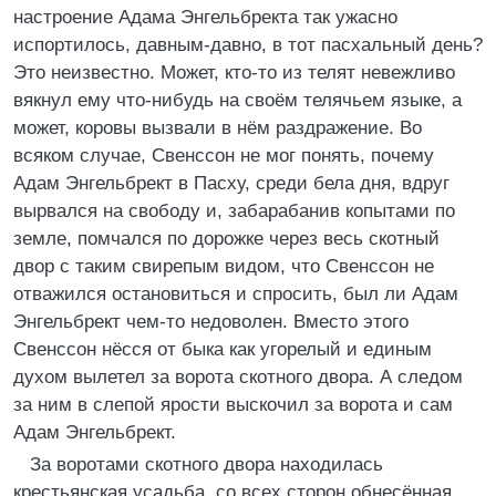
настроение Адама Энгельбректа так ужасно
испортилось, давным-давно, в тот пасхальный день?
Это неизвестно. Может, кто-то из телят невежливо
вякнул ему что-нибудь на своём телячьем языке, а
может, коровы вызвали в нём раздражение. Во
всяком случае, Свенссон не мог понять, почему
Адам Энгельбрект в Пасху, среди бела дня, вдруг
вырвался на свободу и, забарабанив копытами по
земле, помчался по дорожке через весь скотный
двор с таким свирепым видом, что Свенссон не
отважился остановиться и спросить, был ли Адам
Энгельбрект чем-то недоволен. Вместо этого
Свенссон нёсся от быка как угорелый и единым
духом вылетел за ворота скотного двора. А следом
за ним в слепой ярости выскочил за ворота и сам
Адам Энгельбрект.
За воротами скотного двора находилась
крестьянская усадьба, со всех сторон обнесённая