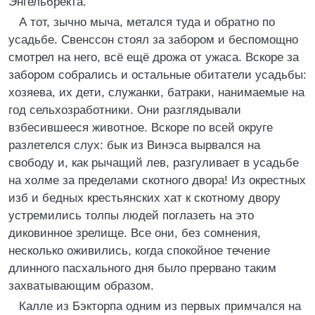
Энгельбректа.
А тот, зычно мыча, метался туда и обратно по
усадьбе. Свенссон стоял за забором и беспомощно
смотрел на него, всё ещё дрожа от ужаса. Вскоре за
забором собрались и остальные обитатели усадьбы:
хозяева, их дети, служанки, батраки, нанимаемые на
год сельхозработники. Они разглядывали
взбесившееся животное. Вскоре по всей округе
разлетелся слух: бык из Винэса вырвался на
свободу и, как рычащий лев, разгуливает в усадьбе
на холме за пределами скотного двора! Из окрестных
изб и бедных крестьянских хат к скотному двору
устремились толпы людей поглазеть на это
диковинное зрелище. Все они, без сомнения,
несколько оживились, когда спокойное течение
длинного пасхального дня было прервано таким
захватывающим образом.
Калле из Бэкторпа одним из первых примчался на