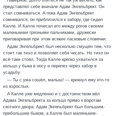
Наверное, долго злиться не так уж весело, как
представлял себе вначале Адам Энгельбрект. Он
стал сомневаться. А пока Адам Энгельбрект
сомневался, он приблизился к забору, где сидел
Калле. И Калле почесал его между рогов своими
маленькими грязными пальчиками, дружески
приговаривая при этом всякие ласковые словечки.
Адам Энгельбрект был несколько смущён тем, что
стоит так тихо и позволяет себя чесать. Но тихо он
всё-таки стоял. Тогда Калле крепко ухватился за
кольцо у быка в носу и перелез через забор в
усадьбу.
— Ты с ума сошёл, малыш! — крикнул ему кто-то
из взрослых.
А Калле уже медленно и с достоинством вёл
Адама Энгельбректа за кольцо прямо к воротам
скотного двора. Адам Энгельбрект был большим-
пребольшим быком, а Калле был маленьким-