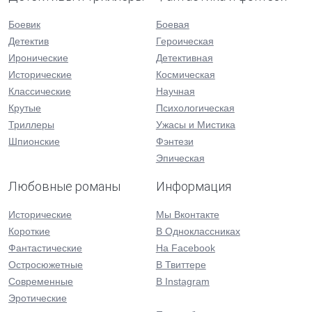
Боевик
Боевая
Детектив
Героическая
Иронические
Детективная
Исторические
Космическая
Классические
Научная
Крутые
Психологическая
Триллеры
Ужасы и Мистика
Шпионские
Фэнтези
Эпическая
Любовные романы
Информация
Исторические
Мы Вконтакте
Короткие
В Одноклассниках
Фантастические
На Facebook
Остросюжетные
В Твиттере
Современные
В Instagram
Эротические