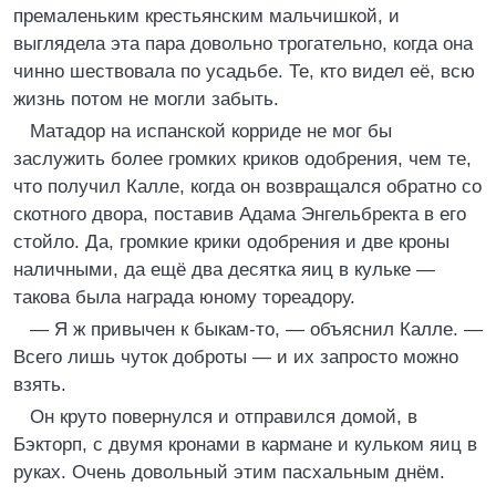
премаленьким крестьянским мальчишкой, и
выглядела эта пара довольно трогательно, когда она
чинно шествовала по усадьбе. Те, кто видел её, всю
жизнь потом не могли забыть.
Матадор на испанской корриде не мог бы
заслужить более громких криков одобрения, чем те,
что получил Калле, когда он возвращался обратно со
скотного двора, поставив Адама Энгельбректа в его
стойло. Да, громкие крики одобрения и две кроны
наличными, да ещё два десятка яиц в кульке —
такова была награда юному тореадору.
— Я ж привычен к быкам-то, — объяснил Калле. —
Всего лишь чуток доброты — и их запросто можно
взять.
Он круто повернулся и отправился домой, в
Бэкторп, с двумя кронами в кармане и кульком яиц в
руках. Очень довольный этим пасхальным днём.