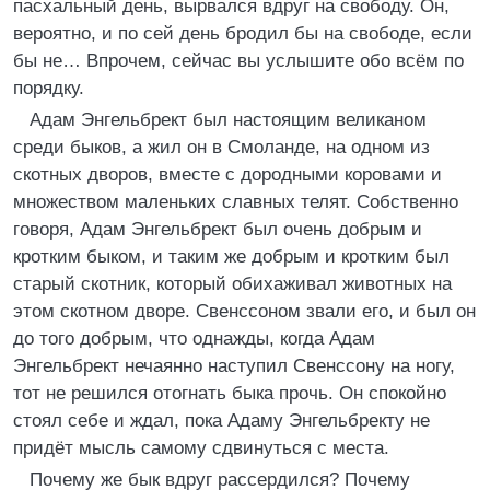
пасхальный день, вырвался вдруг на свободу. Он,
вероятно, и по сей день бродил бы на свободе, если
бы не… Впрочем, сейчас вы услышите обо всём по
порядку.
Адам Энгельбрект был настоящим великаном
среди быков, а жил он в Смоланде, на одном из
скотных дворов, вместе с дородными коровами и
множеством маленьких славных телят. Собственно
говоря, Адам Энгельбрект был очень добрым и
кротким быком, и таким же добрым и кротким был
старый скотник, который обихаживал животных на
этом скотном дворе. Свенссоном звали его, и был он
до того добрым, что однажды, когда Адам
Энгельбрект нечаянно наступил Свенссону на ногу,
тот не решился отогнать быка прочь. Он спокойно
стоял себе и ждал, пока Адаму Энгельбректу не
придёт мысль самому сдвинуться с места.
Почему же бык вдруг рассердился? Почему