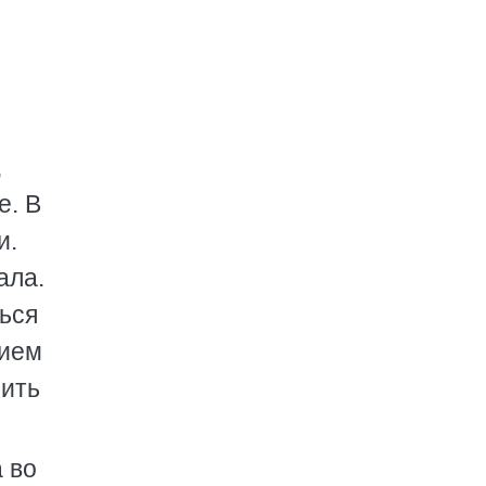
,
е. В
и.
ала.
ься
нием
нить
 во