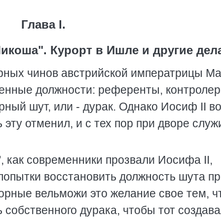
Глава I.
икоша". Курорт в Ишле и другие дела
рных чинов австрийской императрицы Ма
енные должности: референты, контролер
рный шут, или - дурак. Однако Иосиф II в
 эту отменил, и с тех пор при дворе служ
, как современники прозвали Иосифа II,
опытки восстановить должность шута пр
рные вельможи это желание свое тем, ч
 собственного дурака, чтобы тот создав