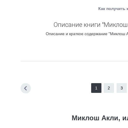
Как получить 
Описание книги "Миклош 
Описание и краткое содержание "Миклош Ак
1
2
3
Миклош Акли, и