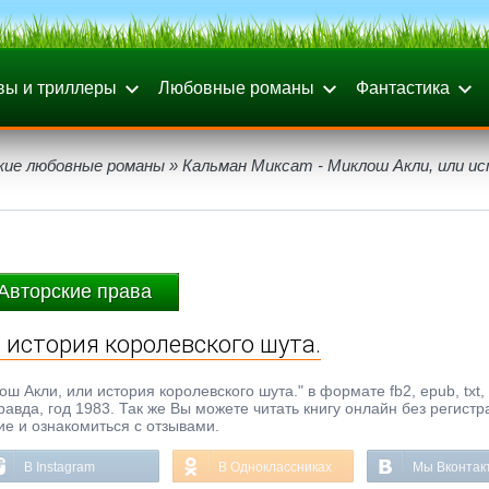
вы и триллеры
Любовные романы
Фантастика
кие любовные романы
» Кальман Миксат - Миклош Акли, или и
Авторские права
 история королевского шута.
 Акли, или история королевского шута." в формате fb2, epub, txt, 
вда, год 1983. Так же Вы можете читать книгу онлайн без регистр
ие и ознакомиться с отзывами.
В Instagram
В Одноклассниках
Мы Вконтак