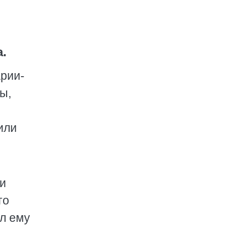
.
рии-
ы,
о
или
и
то
ал ему