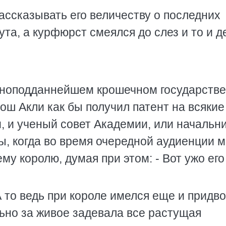
ссказывать его величеству о последних
ута, а курфюрст смеялся до слез и то и д
рноподданнейшем крошечном государстве
лош Акли как бы получил патент на всякие
и, и ученый совет Академии, или начальн
ы, когда во время очередной аудиенции м
му королю, думая при этом: - Вот ужо его
А то ведь при короле имелся еще и придв
льно за живое задевала все растущая