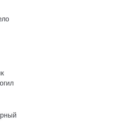
ело
ик
огил
орный