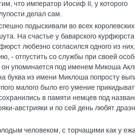
им, что император Иосиф II, у которого
лупости делал сам.
успешно подыскивали во всех королевских
ута. На счастье у баварского курфюрста
рфюрст любезно согласился одного из них
ю, - отпустить со службы при своей особ
 он упоминается под именем Микоша Акл
на буква из имени Миклоша попросту вып
упого малого было его умение прикидыват
и сохранились в памяти немцев под назва
яки-австрияки и по сей день любят драз
лодым человеком, с торчащими как у ежа