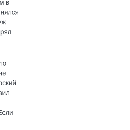
м в
инялся
уж
орял
ло
не
арский
вил
Если