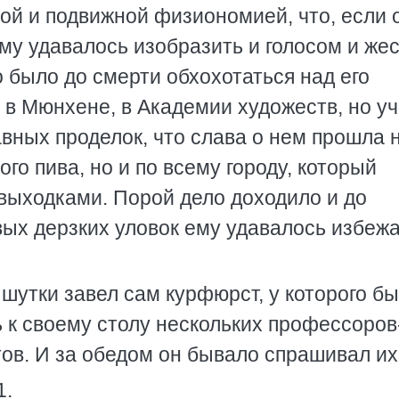
ой и подвижной физиономией, что, если 
му удавалось изобразить и голосом и же
о было до смерти обхохотаться над его
 в Мюнхене, в Академии художеств, но у
авных проделок, что слава о нем прошла 
го пива, но и по всему городу, который
 выходками. Порой дело доходило и до
вых дерзких уловок ему удавалось избеж
о шутки завел сам курфюрст, у которого б
 к своему столу нескольких профессоров
ов. И за обедом он бывало спрашивал их
1.