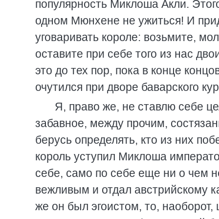
популярность Миклоша Акли. Этого
одном Мюнхене не ужиться! И прид
уговаривать короле: возьмите, мол
оставите при себе того из нас дво
это до тех пор, пока в конце конц
очутился при дворе баварского ку
Я, право же, не ставлю себе ц
забавное, между прочим, состязан
берусь определять, кто из них поб
король уступил Миклоша императо
себе, само по себе еще ни о чем 
вежливым и отдал австрийскому ка
же он был эгоистом, то, наоборот,