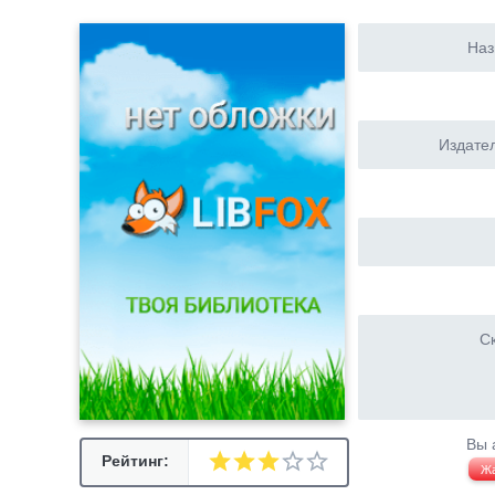
Наз
Издател
Ск
Вы 
Рейтинг:
Ж