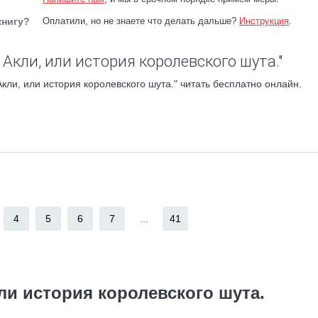
книгу?
Оплатили, но не знаете что делать дальше?
Инструкция
.
Акли, или история королевского шута."
ли, или история королевского шута." читать бесплатно онлайн.
4
5
6
7
...
41
ли история королевского шута.