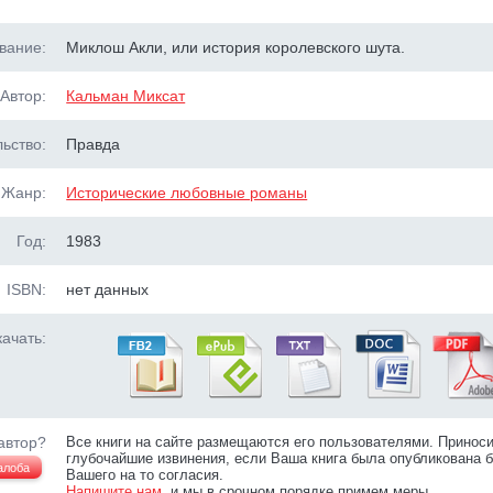
вание:
Миклош Акли, или история королевского шута.
Автор:
Кальман Миксат
ьство:
Правда
Жанр:
Исторические любовные романы
Год:
1983
ISBN:
нет данных
ачать:
автор?
Все книги на сайте размещаются его пользователями. Принос
глубочайшие извинения, если Ваша книга была опубликована б
алоба
Вашего на то согласия.
Напишите нам
, и мы в срочном порядке примем меры.