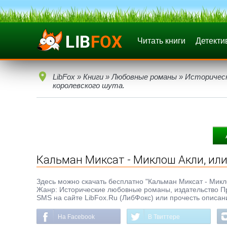
Читать книги
Детекти
LibFox
»
Книги
»
Любовные романы
»
Историчес
королевского шута.
Кальман Миксат - Миклош Акли, или
Здесь можно скачать бесплатно "Кальман Миксат - Миклош
Жанр: Исторические любовные романы, издательство Пра
SMS на сайте LibFox.Ru (ЛибФокс) или прочесть описан
На Facebook
В Твиттере