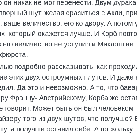
 он никак не мог перенести. Двум дурака
ворный шут, желая сразиться с Акли, пр
, ваше величество, его ко двору. А потом 
их, который окажется лучше. И Корб повт
ов его величество не уступил и Миклош не
рфюрста.
елью подробно рассказывать, как проходи
ие этих двух остроумных плутов. И даже 
едил. Да это и невозможно. А то, что бав
ру Францу- Австрийскому, Корба же оста
не говорит. Может быть он был человеком
йзеру того из двух шутов, что получше? 
 шута получше оставил себе. А поскольку