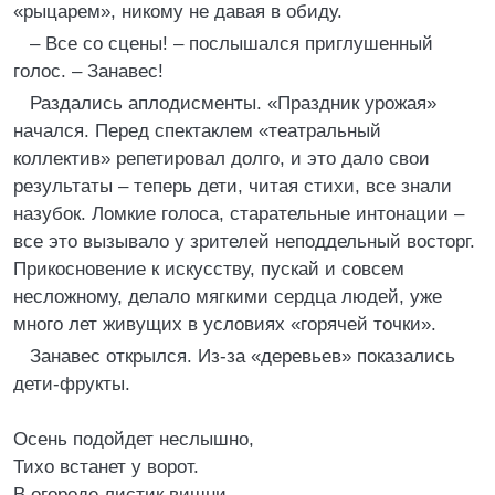
«рыцарем», никому не давая в обиду.
– Все со сцены! – послышался приглушенный
голос. – Занавес!
Раздались аплодисменты. «Праздник урожая»
начался. Перед спектаклем «театральный
коллектив» репетировал долго, и это дало свои
результаты – теперь дети, читая стихи, все знали
назубок. Ломкие голоса, старательные интонации –
все это вызывало у зрителей неподдельный восторг.
Прикосновение к искусству, пускай и совсем
несложному, делало мягкими сердца людей, уже
много лет живущих в условиях «горячей точки».
Занавес открылся. Из-за «деревьев» показались
дети-фрукты.
Осень подойдет неслышно,
Тихо встанет у ворот.
В огороде листик вишни