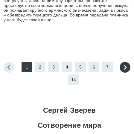
спецслужбы Хасан Керимоглу. При этом провокатор
преследует и свои корыстные цели: с целью получения выкупа
он похищает крупного армянского бизнесмена. Задача Локиса
– обезвредить турецкого дельца. Во время передачи пленника
у него будет такой шанс…
1
2
3
4
5
6
7
...
14
Сергей Зверев
Сотворение мира