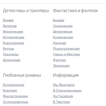
Детективы и триллеры
Фантастика и фэнтези
Боевик
Боевая
Детектив
Героическая
Иронические
Детективная
Исторические
Космическая
Классические
Научная
Крутые
Психологическая
Триллеры
Ужасы и Мистика
Шпионские
Фэнтези
Эпическая
Любовные романы
Информация
Исторические
Мы Вконтакте
Короткие
В Одноклассниках
Фантастические
На Facebook
Остросюжетные
В Твиттере