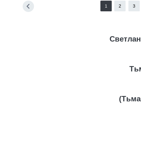
1
2
3
Светлан
Ть
(Тьма