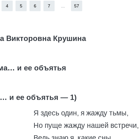
4
5
6
7
...
57
а Викторовна Крушина
ма… и ее объятья
… и ее объятья — 1)
Я здесь один, я жажду тьмы,
Но пуще жажду нашей встречи,
Ведь знаю я, какие сны