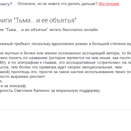
книгу?
Оплатили, но не знаете что делать дальше?
Инструкция
.
иги "Тьма… и ее объятья"
е "Тьма… и ее объятья" читать бесплатно онлайн.
разный трибьют, поскольку вдохновлен роман в большой степени м
енее мутных и более или менее осознанных ассоциаций автора, то б
ожно понять по названию (которое является ни чем иным, как почти
lth), и по эпиграфам к главам, это ассоциативные «стрелочки» на л
ысла, тем более что привязка идет скорее эмоциональная, чем
акой) прочтешь это, прости за такое наглое использование твоих те
росто выражаю респект:
я,
и за эпиграф,
арность Светлане Капинос за моральную поддержку.