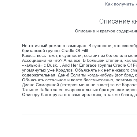
Как получить 
Описание кн
Описание и краткое содержани
Не-готичный роман о вампирах. В сущности, это своеоб
британской группы Cradle Of Filth.
Каюсь: весь текст, в сущности, состоит из более или м
Ассоциаций на что? А на все. В большей степени, как м
«калькой» с Dusk… And Her Embrace группы Cradle Of Fi
упомянутых уже Крэдлов. Объяснять их нет никакого см
содержательная. Дани! Если ты когда-нибудь (вот бред к
Объяснять остальное и вовсе бессмысленно, поэтому п
Диане Самариной (которая меня не знает) за ее Караэл
Татьяне Чабан за ее очаровательных братцев-вампиров 
Оливеру Лантеру за его вампирологию, а так же благод