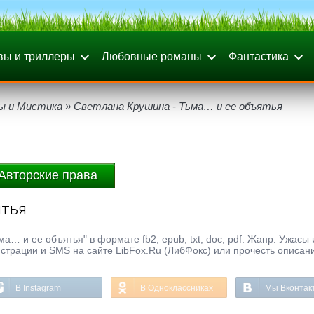
вы и триллеры
Любовные романы
Фантастика
ы и Мистика
» Светлана Крушина - Тьма… и ее объятья
Авторские права
ятья
а… и ее объятья" в формате fb2, epub, txt, doc, pdf. Жанр: Ужасы 
истрации и SMS на сайте LibFox.Ru (ЛибФокс) или прочесть описан
В Instagram
В Одноклассниках
Мы Вконтак