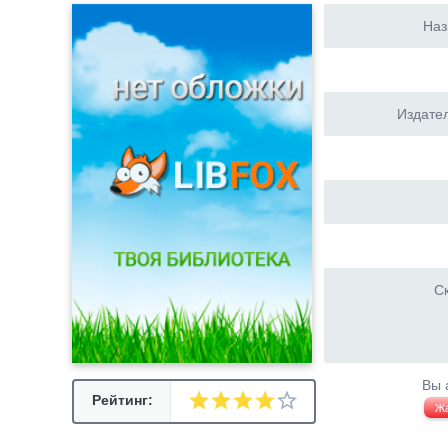
Наз
Издател
Ск
Вы 
Рейтинг:
Ж