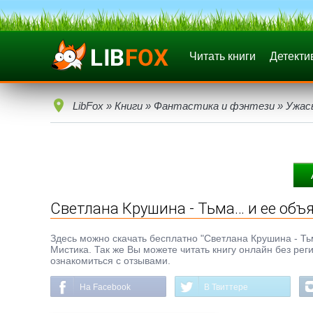
Читать книги
Детекти
LibFox
»
Книги
»
Фантастика и фэнтези
»
Ужас
Светлана Крушина - Тьма… и ее объ
Здесь можно скачать бесплатно "Светлана Крушина - Тьм
Мистика. Так же Вы можете читать книгу онлайн без рег
ознакомиться с отзывами.
На Facebook
В Твиттере