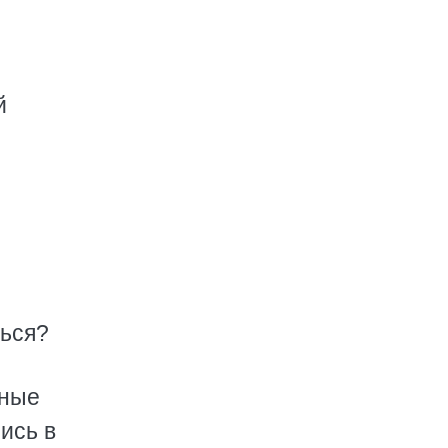
й
ться?
жные
ись в