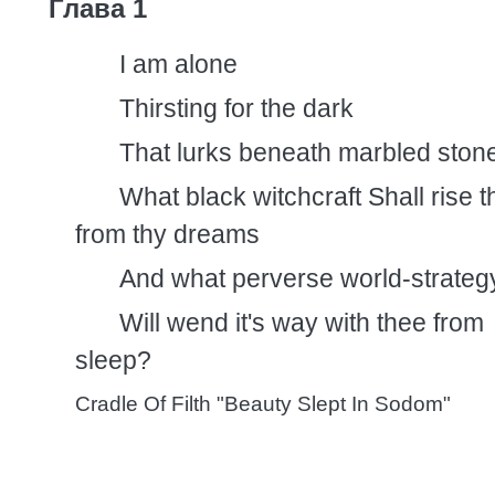
Глава 1
I am alone
Thirsting for the dark
That lurks beneath marbled ston
What black witchcraft Shall rise 
from thy dreams
And what perverse world-strateg
Will wend it's way with thee from
sleep?
Cradle Of Filth "Beauty Slept In Sodom"