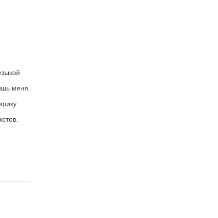
узыкой
ишь меня.
ирику
кстов.