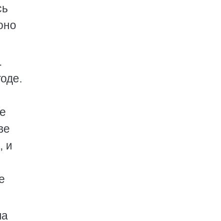
сь
оно
.
оде.
не
ве
, и
е
ла