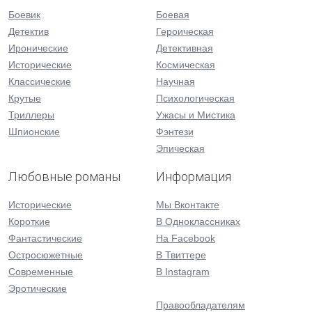
Боевик
Боевая
Детектив
Героическая
Иронические
Детективная
Исторические
Космическая
Классические
Научная
Крутые
Психологическая
Триллеры
Ужасы и Мистика
Шпионские
Фэнтези
Эпическая
Любовные романы
Информация
Исторические
Мы Вконтакте
Короткие
В Одноклассниках
Фантастические
На Facebook
Остросюжетные
В Твиттере
Современные
В Instagram
Эротические
Правообладателям