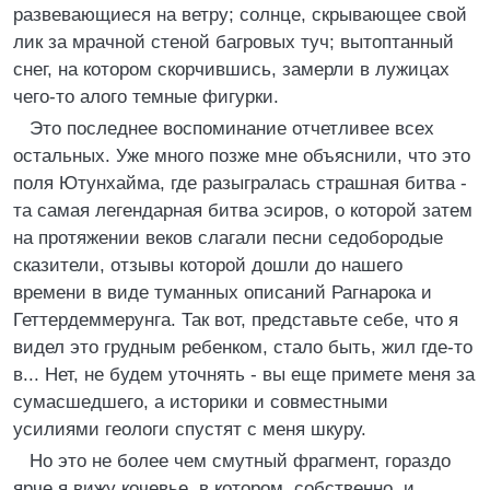
развевающиеся на ветру; солнце, скрывающее свой
лик за мрачной стеной багровых туч; вытоптанный
снег, на котором скорчившись, замерли в лужицах
чего-то алого темные фигурки.
Это последнее воспоминание отчетливее всех
остальных. Уже много позже мне объяснили, что это
поля Ютунхайма, где разыгралась страшная битва -
та самая легендарная битва эсиров, о которой затем
на протяжении веков слагали песни седобородые
сказители, отзывы которой дошли до нашего
времени в виде туманных описаний Рагнарока и
Геттердеммерунга. Так вот, представьте себе, что я
видел это грудным ребенком, стало быть, жил где-то
в... Нет, не будем уточнять - вы еще примете меня за
сумасшедшего, а историки и совместными
усилиями геологи спустят с меня шкуру.
Но это не более чем смутный фрагмент, гораздо
ярче я вижу кочевье, в котором, собственно, и