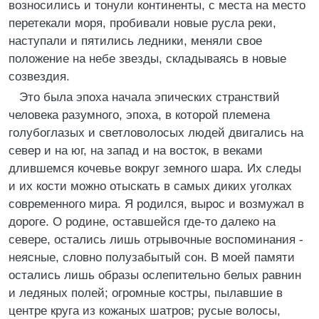
возносились и тонули континенты, с места на место
перетекали моря, пробивали новые русла реки,
наступали и пятились ледники, меняли свое
положение на небе звезды, складываясь в новые
созвездия.
Это была эпоха начала эпических странствий
человека разумного, эпоха, в которой племена
голубоглазых и светловолосых людей двигались на
север и на юг, на запад и на восток, в веками
длившемся кочевье вокруг земного шара. Их следы
и их кости можно отыскать в самых диких уголках
современного мира. Я родился, вырос и возмужал в
дороге. О родине, оставшейся где-то далеко на
севере, остались лишь отрывочные воспоминания -
неясные, словно полузабытый сон. В моей памяти
остались лишь образы ослепительно белых равнин
и ледяных полей; огромные костры, пылавшие в
центре круга из кожаных шатров; русые волосы,