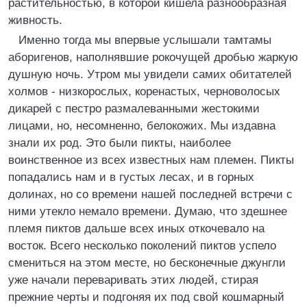
растительностью, в которой кишела разнообразная
живность.
Именно тогда мы впервые услышали тамтамы
аборигенов, наполнявшие рокочущей дробью жаркую
душную ночь. Утром мы увидели самих обитателей
холмов - низкорослых, коренастых, черноволосых
дикарей с пестро размалеванными жестокими
лицами, но, несомненно, белокожих. Мы издавна
знали их род. Это были пикты, наиболее
воинственное из всех известных нам племен. Пикты
попадались нам и в густых лесах, и в горных
долинах, но со времени нашей последней встречи с
ними утекло немало времени. Думаю, что здешнее
племя пиктов дальше всех иных откочевало на
восток. Всего несколько поколений пиктов успело
смениться на этом месте, но бесконечные джунгли
уже начали переваривать этих людей, стирая
прежние черты и подгоняя их под свой кошмарный