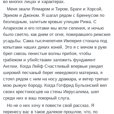
во многих лицах и характерах.
Меня звали Ялмаром и Тиром, Браги и Хорсой,
Эриком и Джоном. Я шагал рядом с Бреннусом по
безлюдным, залитым кровью улицам Рима. С
Аларихом и его готами мы жгли селения, и ночью
было светло, как днем от огня, пожиравшего римские
усадьбы. Сама тысячелетняя Империя стонала под
копытами наших диких коней. Это я с мечом в руке
брел сквозь пенистые волны прибоя, чтобы
грабежом и убийствами заложить фундамент
Англии. Когда Лейф Счастливый впервые увидел
широкий песчаный берег неведомого материка, я
стоял рядом с ним на носу драккара, и ветер трепал
мою рыжую бороду. Когда Готфрид Бульонский вел
своих крестоносцев на стены Иерусалима, шел
среди них и ваш покорный слуга.
Но не о них хочу я повести свой рассказ. Я
перенесу вас в такое далекое прошлое, что, по