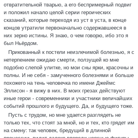
отвратительной тварью, а его беспримерный подвиг
и положил начало целой серии героических
сказаний, которые переходя из уст в уста, в конце
концов утратили первоначально содержавшееся в
них зерно истины. Я знаю, о чем говорю, ибо это я
был Ньёрдом.
Прикованный к постели неизлечимой болезнью, я с
нетерпением ожидаю смерти, ползущей ко мне
подобно слепой улитке, но мои сны ярки, красочны и
полны. И не себя - замученного болезнями и больше
похожего на тень человечка по имени Джеймс
Эллисон - я вижу в них. В моих грезах действуют
иные герои - современники и участники величайших
событий прошлого и будущего. Да, и будущего тоже.
Пусть с трудом, но мне удается разглядеть не
только тех, что стоят за мной, но и тех, кто грядет им
на смену: так человек, бредущий в длинной