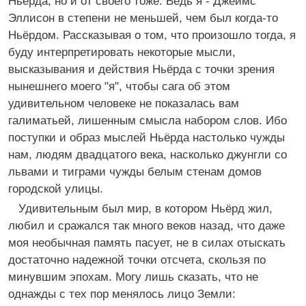
Ньёрда, но и от своего тоже. Ведь я - Джеймс
Эллисон в степени не меньшей, чем был когда-то
Ньёрдом. Рассказывая о том, что произошло тогда, я
буду интерпретировать некоторые мысли,
высказывания и действия Ньёрда с точки зрения
нынешнего моего "я", чтобы сага об этом
удивительном человеке не показалась вам
галиматьей, лишенным смысла набором слов. Ибо
поступки и образ мыслей Ньёрда настолько чужды
нам, людям двадцатого века, насколько джунгли со
львами и тиграми чужды белым стенам домов
городской улицы.
Удивительным был мир, в котором Ньёрд жил,
любил и сражался так много веков назад, что даже
моя необычная память пасует, не в силах отыскать
достаточно надежной точки отсчета, скользя по
минувшим эпохам. Могу лишь сказать, что не
однажды с тех пор менялось лицо Земли: