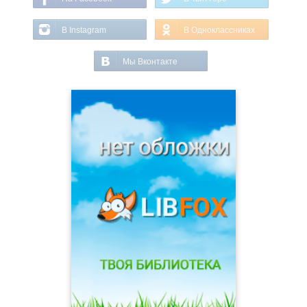
В Instagram
В Одноклассниках
Мы Вконтакте