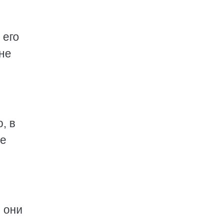
 его
не
, в
се
 они