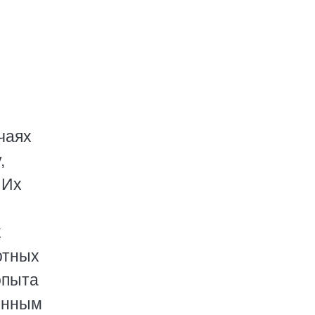
чаях
,
 Их
к
отных
опыта
енным