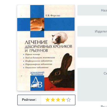
Наз
Издател
Ск
Рейтинг:
Вы 