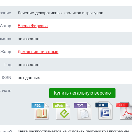
вание:
Лечение декоративных кроликов и грызунов
Автор:
Елена Фирсова
ьство:
неизвестно
Жанр:
Домашние животные
Год:
неизвестен
ISBN:
нет данных
ачать:
Купить легальную версию
автор?
Книга распространяется на условиях партнёрской программы.