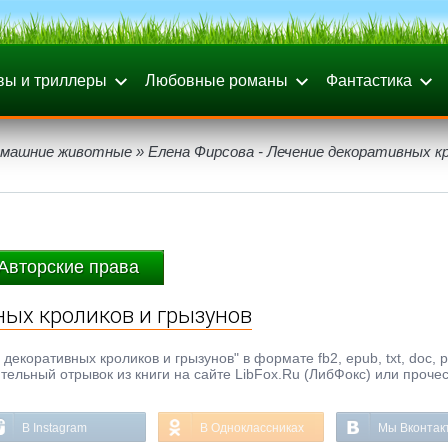
вы и триллеры
Любовные романы
Фантастика
машние животные
» Елена Фирсова - Лечение декоративных кр
Авторские права
ных кроликов и грызунов
декоративных кроликов и грызунов" в формате fb2, epub, txt, doc, p
ельный отрывок из книги на сайте LibFox.Ru (ЛибФокс) или прочес
В Instagram
В Одноклассниках
Мы Вконтак