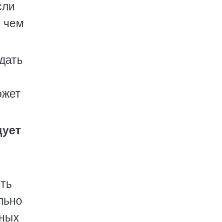
сли
, чем
дать
ожет
дует
ить
льно
тных