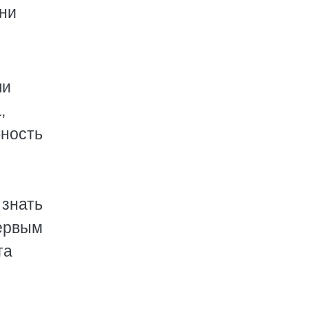
зни
ли
,
бность
 знать
первым
та