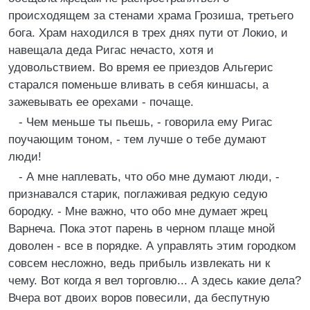
происходящем за стенами храма Грозиша, третьего
бога. Храм находился в трех днях пути от Локио, и
навещала деда Ригас нечасто, хотя и
удовольствием. Во время ее приездов Альгерис
старался поменьше вливать в себя киншасы, а
зажевывать ее орехами - почаще.
- Чем меньше ты пьешь, - говорила ему Ригас
поучающим тоном, - тем лучше о тебе думают
люди!
- А мне наплевать, что обо мне думают люди, -
признавался старик, поглаживая редкую седую
бородку. - Мне важно, что обо мне думает жрец
Варнеча. Пока этот парень в черном плаще мной
доволен - все в порядке. А управлять этим городком
совсем несложно, ведь прибыль извлекать ни к
чему. Вот когда я вел торговлю... А здесь какие дела?
Вчера вот двоих воров повесили, да беспутную