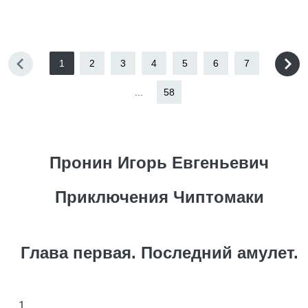
1
2
3
4
5
6
7
...
58
Пронин Игорь Евгеньевич
Приключения Чиптомаки
Глава первая. Последний амулет.
1