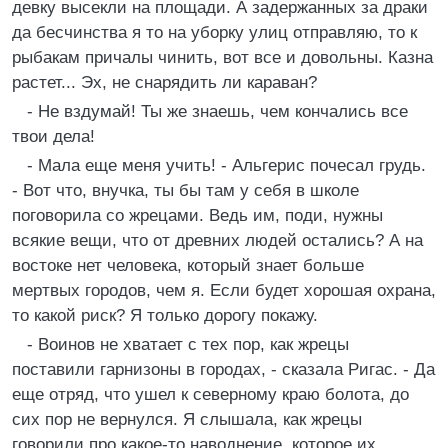
девку высекли на площади. А задержанных за драки
да бесчинства я то на уборку улиц отправляю, то к
рыбакам причалы чинить, вот все и довольны. Казна
растет... Эх, не снарядить ли караван?
- Не вздумай! Ты же знаешь, чем кончались все
твои дела!
- Мала еще меня учить! - Альгерис почесал грудь.
- Вот что, внучка, ты бы там у себя в школе
поговорила со жрецами. Ведь им, поди, нужны
всякие вещи, что от древних людей остались? А на
востоке нет человека, который знает больше
мертвых городов, чем я. Если будет хорошая охрана,
то какой риск? Я только дорогу покажу.
- Воинов не хватает с тех пор, как жрецы
поставили гарнизоны в городах, - сказала Ригас. - Да
еще отряд, что ушел к северному краю болота, до
сих пор не вернулся. Я слышала, как жрецы
говорили про какое-то наводнение, которое их