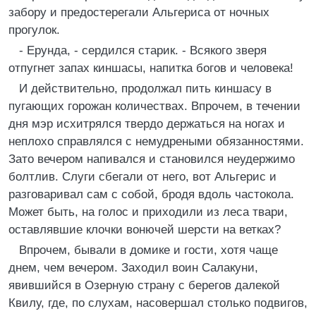
забору и предостерегали Альгериса от ночных
прогулок.
- Ерунда, - сердился старик. - Всякого зверя
отпугнет запах киншасы, напитка богов и человека!
И действительно, продолжал пить киншасу в
пугающих горожан количествах. Впрочем, в течении
дня мэр исхитрялся твердо держаться на ногах и
неплохо справлялся с немудреными обязанностями.
Зато вечером напивался и становился неудержимо
болтлив. Слуги сбегали от него, вот Альгерис и
разговаривал сам с собой, бродя вдоль частокола.
Может быть, на голос и приходили из леса твари,
оставлявшие клочки вонючей шерсти на ветках?
Впрочем, бывали в домике и гости, хотя чаще
днем, чем вечером. Заходил воин Салакуни,
явившийся в Озерную страну с берегов далекой
Квилу, где, по слухам, насовершал столько подвигов,