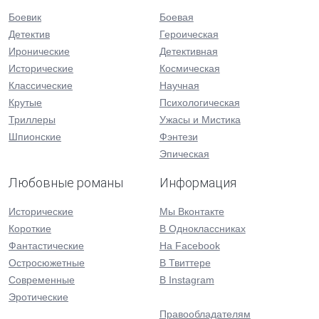
Боевик
Боевая
Детектив
Героическая
Иронические
Детективная
Исторические
Космическая
Классические
Научная
Крутые
Психологическая
Триллеры
Ужасы и Мистика
Шпионские
Фэнтези
Эпическая
Любовные романы
Информация
Исторические
Мы Вконтакте
Короткие
В Одноклассниках
Фантастические
На Facebook
Остросюжетные
В Твиттере
Современные
В Instagram
Эротические
Правообладателям