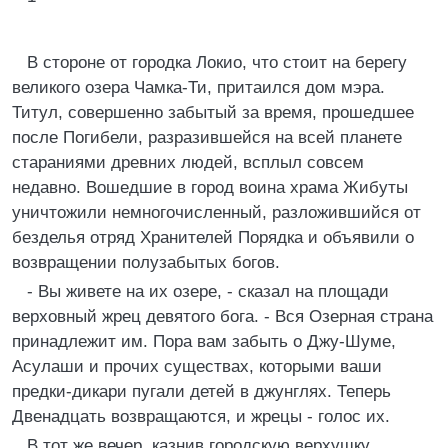
В стороне от городка Локио, что стоит на берегу
великого озера Чамка-Ти, притаился дом мэра.
Титул, совершенно забытый за время, прошедшее
после Погибели, разразившейся на всей планете
стараниями древних людей, всплыл совсем
недавно. Вошедшие в город воина храма Жибуты
уничтожили немногочисленный, разложившийся от
безделья отряд Хранителей Порядка и объявили о
возвращении полузабытых богов.
- Вы живете на их озере, - сказал на площади
верховный жрец девятого бога. - Вся Озерная страна
принадлежит им. Пора вам забыть о Джу-Шуме,
Асулаши и прочих существах, которыми ваши
предки-дикари пугали детей в джунглях. Теперь
Двенадцать возвращаются, и жрецы - голос их.
В тот же вечер, казнив городскую верхушку,