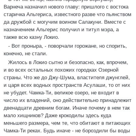
Варнеча назначил нового главу: пришлого с востока
старичка Альгериса, известного разве что пьянством
да дружбой с могучим воином Салакуни. Вместе с
назначением Альгерис получил и титул мэра, а
также всю казну Локио.
- Вот проныра, - поворчали горожане, но спорить,
конечно, не стали.
Жилось в Локио сытно и безопасно, как, впрочем,
и во всех остальных похожих городках Озерной
страны. Что же до Джу-Шума, властителя джунглей,
и царя всех водных пространств Асулаши, то от них
не убудет. Чамка-Ти, великое озеро, не входит в
число их владений, оно действительно принадлежит
двенадцати древним богам. Иначе почему в нем так
мало хищников? Даже крокодилы здесь куда
меньшего размера, чем те, что обитают в питающих
Чамка-Ти реках. Будь иначе - не бороздили бы воды