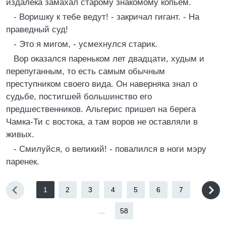
издалека замахал старому знакомому копьем.
- Воришку к тебе ведут! - закричал гигант. - На
праведный суд!
- Это я мигом, - усмехнулся старик.
Вор оказался пареньком лет двадцати, худым и
перепуганным, то есть самым обычным
преступником своего вида. Он наверняка знал о
судьбе, постигшей большинство его
предшественников. Альгерис пришел на берега
Чамка-Ти с востока, а там воров не оставляли в
живых.
- Смилуйся, о великий! - повалился в ноги мэру
паренек.
1
2
3
4
5
6
7
...
58