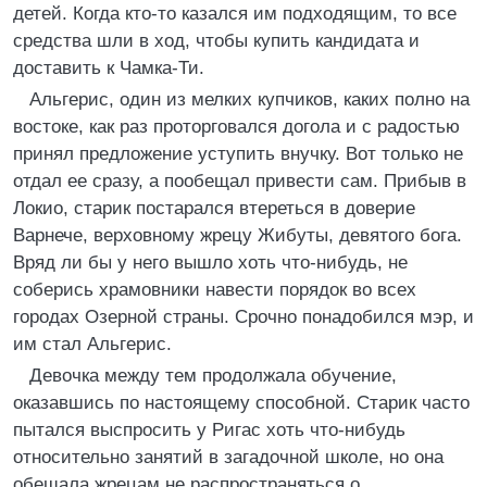
детей. Когда кто-то казался им подходящим, то все
средства шли в ход, чтобы купить кандидата и
доставить к Чамка-Ти.
Альгерис, один из мелких купчиков, каких полно на
востоке, как раз проторговался догола и с радостью
принял предложение уступить внучку. Вот только не
отдал ее сразу, а пообещал привести сам. Прибыв в
Локио, старик постарался втереться в доверие
Варнече, верховному жрецу Жибуты, девятого бога.
Вряд ли бы у него вышло хоть что-нибудь, не
соберись храмовники навести порядок во всех
городах Озерной страны. Срочно понадобился мэр, и
им стал Альгерис.
Девочка между тем продолжала обучение,
оказавшись по настоящему способной. Старик часто
пытался выспросить у Ригас хоть что-нибудь
относительно занятий в загадочной школе, но она
обещала жрецам не распространяться о