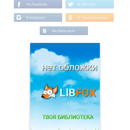
На Facebook
В Твиттере
В Instagram
В Одноклассниках
Мы Вконтакте