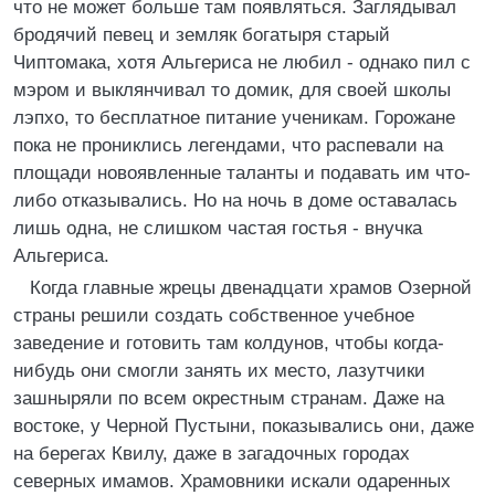
что не может больше там появляться. Заглядывал
бродячий певец и земляк богатыря старый
Чиптомака, хотя Альгериса не любил - однако пил с
мэром и выклянчивал то домик, для своей школы
лэпхо, то бесплатное питание ученикам. Горожане
пока не прониклись легендами, что распевали на
площади новоявленные таланты и подавать им что-
либо отказывались. Но на ночь в доме оставалась
лишь одна, не слишком частая гостья - внучка
Альгериса.
Когда главные жрецы двенадцати храмов Озерной
страны решили создать собственное учебное
заведение и готовить там колдунов, чтобы когда-
нибудь они смогли занять их место, лазутчики
зашныряли по всем окрестным странам. Даже на
востоке, у Черной Пустыни, показывались они, даже
на берегах Квилу, даже в загадочных городах
северных имамов. Храмовники искали одаренных