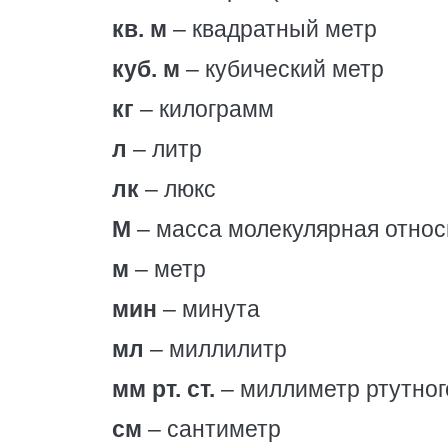
кв. м
– квадратный метр
куб. м
– кубический метр
кг
– килограмм
л
– литр
лк
– люкс
М
– масса молекулярная относ
м
– метр
мин
– минута
мл
– миллилитр
мм рт. ст.
– миллиметр ртутног
см
– сантиметр