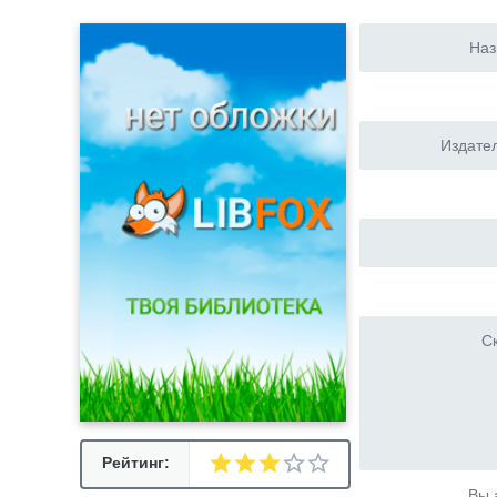
Наз
Издател
Ск
Рейтинг:
Вы 