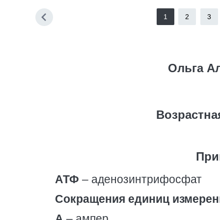
1
2
3
Ольга А
Возрастна
При
АТФ
– аденозинтрифосфат
Сокращения единиц измерен
А
– ампер