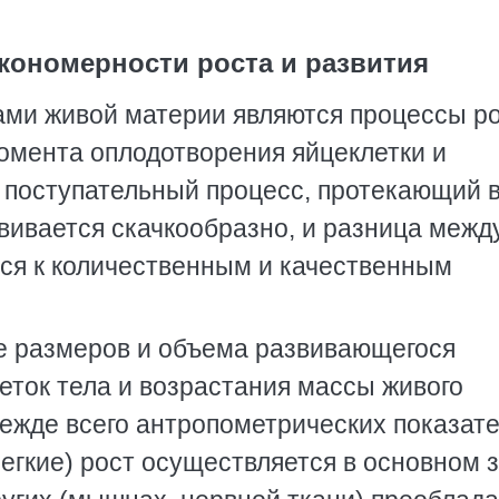
акономерности роста и развития
ми живой материи являются процессы ро
момента оплодотворения яйцеклетки и
 поступательный процесс, протекающий 
вивается скачкообразно, и разница межд
ся к количественным и качественным
е размеров и объема развивающегося
еток тела и возрастания массы живого
ежде всего антропометрических показате
 легкие) рост осуществляется в основном 