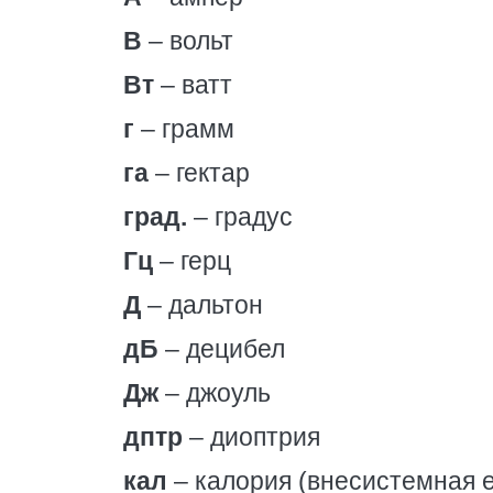
В
– вольт
Вт
– ватт
г
– грамм
га
– гектар
град.
– градус
Гц
– герц
Д
– дальтон
дБ
– децибел
Дж
– джоуль
дптр
– диоптрия
кал
– калория (внесистемная 