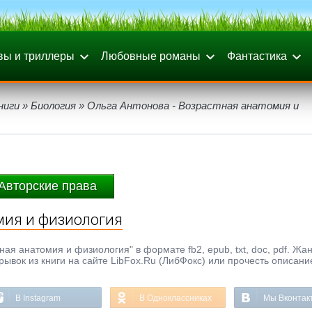
вы и триллеры
Любовные романы
Фантастика
ниги
»
Биология
» Ольга Антонова - Возрастная анатомия и
Авторские права
мия и физиология
ная анатомия и физиология" в формате fb2, epub, txt, doc, pdf. Жан
ывок из книги на сайте LibFox.Ru (ЛибФокс) или прочесть описани
В Instagram
В Одноклассниках
Мы Вконтак