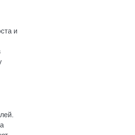
ста и
в
у
лей.
за