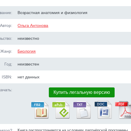
вание:
Возрастная анатомия и физиология
Автор:
Ольга Антонова
ьство:
неизвестно
Жанр:
Биология
Год:
неизвестен
ISBN:
нет данных
ачать:
Купить легальную версию
автор?
Книга распространяется на условиях партнёрской программы.