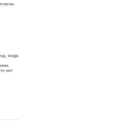
огласны.
од, когда
анию.
то нет