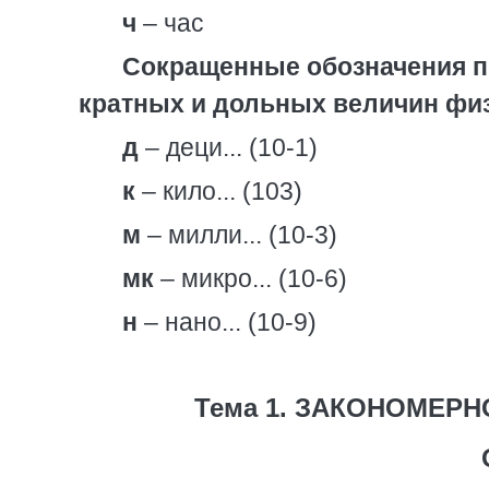
ч
– час
Сокращенные обозначения п
кратных и дольных величин фи
д
– деци... (10-1)
к
– кило... (103)
м
– милли... (10-3)
мк
– микро... (10-6)
н
– нано... (10-9)
Тема 1. ЗАКОНОМЕРН