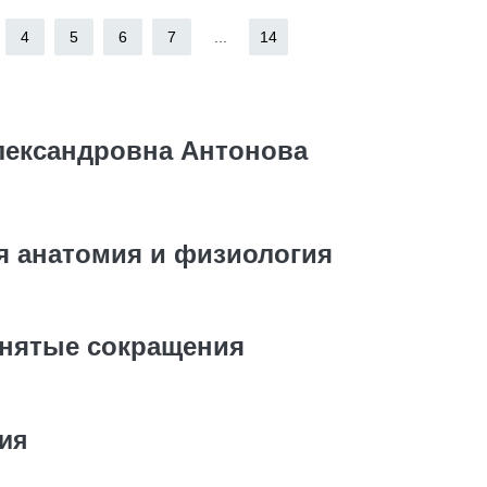
4
5
6
7
...
14
лександровна Антонова
я анатомия и физиология
нятые сокращения
ия