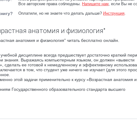
Все авторские права соблюдены.
Напишите нам
, если Вы не с
книгу?
Оплатили, но не знаете что делать дальше?
Инструкция
.
зрастная анатомия и физиология"
астная анатомия и физиология" читать бесплатно онлайн.
учебной дисциплине всегда предшествует достаточно краткий пери
вои знания. Выражаясь компьютерным языком, он должен «вывести
, сделать ее готовой к немедленному и эффективному использов
лючается в том, что студент уже ничего не изучает (для этого прос
нное.
енно этой задачи применительно к курсу «Возрастная анатомия и
аниям Государственного образовательного стандарта высшего