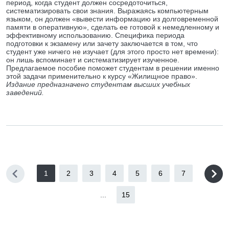
период, когда студент должен сосредоточиться,
систематизировать свои знания. Выражаясь компьютерным
языком, он должен «вывести информацию из долговременной
памяти в оперативную», сделать ее готовой к немедленному и
эффективному использованию. Специфика периода
подготовки к экзамену или зачету заключается в том, что
студент уже ничего не изучает (для этого просто нет времени):
он лишь вспоминает и систематизирует изученное.
Предлагаемое пособие поможет студентам в решении именно
этой задачи применительно к курсу «Жилищное право».
Издание предназначено студентам высших учебных
заведений.
1
2
3
4
5
6
7
...
15