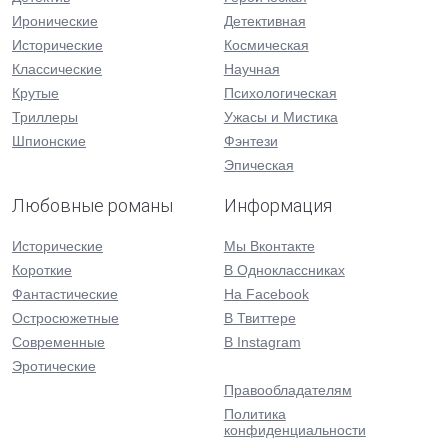
Иронические
Детективная
Исторические
Космическая
Классические
Научная
Крутые
Психологическая
Триллеры
Ужасы и Мистика
Шпионские
Фэнтези
Эпическая
Любовные романы
Информация
Исторические
Мы Вконтакте
Короткие
В Одноклассниках
Фантастические
На Facebook
Остросюжетные
В Твиттере
Современные
В Instagram
Эротические
Правообладателям
Политика
конфиденциальности