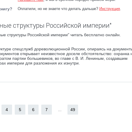
книгу?
Оплатили, но не знаете что делать дальше?
Инструкция
.
ные структуры Российской империи"
ые структуры Российской империи" читать бесплатно онлайн.
руктуре спецслужб дореволюционной России, опираясь на документ
кументов открывает неизвестное доселе обстоятельство: охранка 
атом партии большевиков, во главе с В. И. Лениным, создавшим
урах империи для разложения их изнутри.
4
5
6
7
...
49