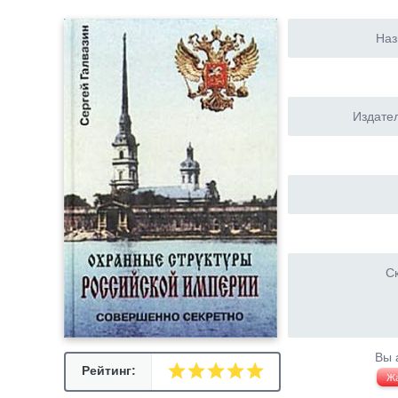
Наз
Издател
Ск
Вы 
Рейтинг:
Ж