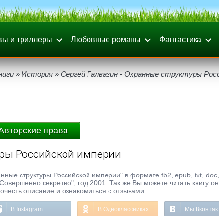
вы и триллеры
Любовные романы
Фантастика
ниги
»
История
» Сергей Галвазин - Охранные структуры Рос
Авторские права
уры Российской империи
ные структуры Российской империи" в формате fb2, epub, txt, doc,
Совершенно секретно", год 2001. Так же Вы можете читать книгу о
рочесть описание и ознакомиться с отзывами.
В Instagram
В Одноклассниках
Мы Вконтак