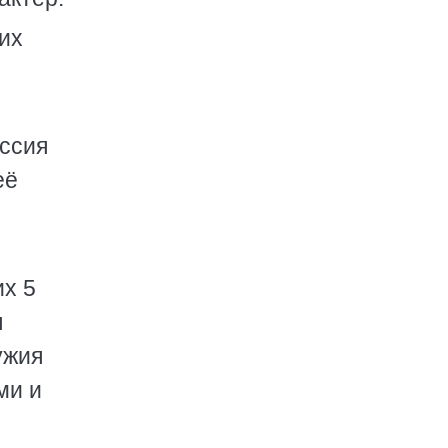
их
ссия
её
их 5
я
ужия
ми и