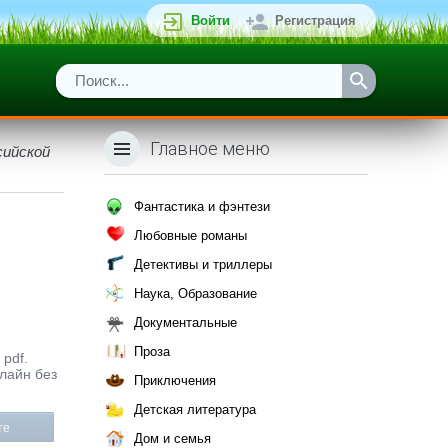
Войти
Регистрация
Главное меню
сийской
Фантастика и фэнтези
Любовные романы
Детективы и триллеры
Наука, Образование
Документальные
Проза
 pdf.
нлайн без
Приключения
Детская литература
те
Дом и семья