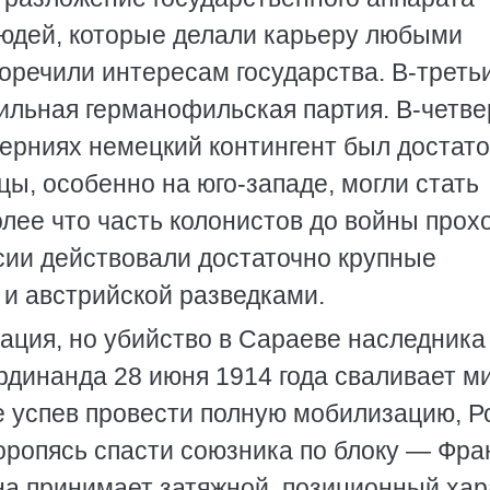
юдей, которые делали карьеру любыми
оречили интересам государства. В-третьи
ильная германофильская партия. В-четве
берниях немецкий контингент был достат
цы, особенно на юго-западе, могли стать
олее что часть колонистов до войны прох
сии действовали достаточно крупные
 и австрийской разведками.
ация, но убийство в Сараеве наследника
рдинанда 28 июня 1914 года сваливает ми
 успев провести полную мобилизацию, Р
оропясь спасти союзника по блоку — Фра
на принимает затяжной, позиционный хар