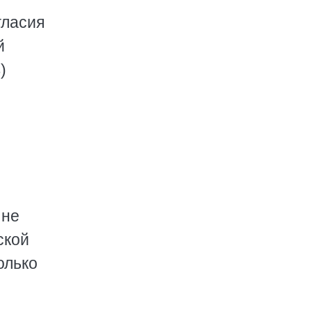
гласия
й
)
 не
ской
олько