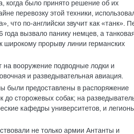
а, когда было принято решение об их
айне перевозку этой техники, использова
», что по-английски звучит как «танк». 
6 года вызвало панику немцев, а танкова
а к широкому прорыву линии германских
т на вооружение подводные лодки и
овочная и разведывательная авиация.
сы были предоставлены в распоряжение
ок до сторожевых собак; на разведывател
еские кафедры университетов, и легион
ствовали не только армии Антанты и