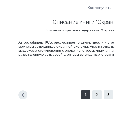
Как получить 
Описание книги "Охран
Описание и краткое содержание "Охранн
Автор, офицер ФСБ, рассказывает о деятельности и ст
мемуары сотрудников охранной системы. Анализ этих до
выдержала столкновения с оперативно-розыскным аппар
разветвленную сеть своей агентуры во властных структ
1
2
3