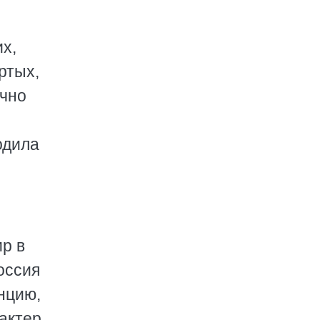
х,
ртых,
очно
одила
р в
оссия
нцию,
актер.