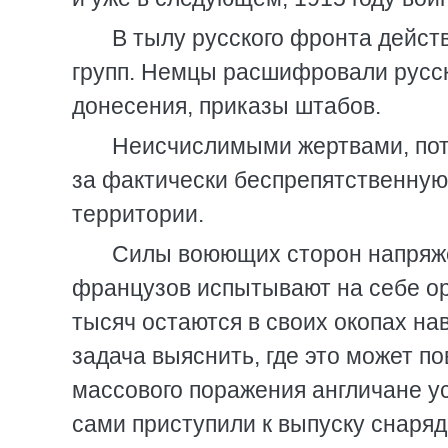
В тылу русского фронта дейст
групп. Немцы расшифровали русск
донесения, приказы штабов.
Неисчислимыми жертвами, пот
за фактически беспрепятственную
территории.
Силы воюющих сторон напряже
французов испытывают на себе ор
тысяч остаются в своих окопах на
задача выяснить, где это может п
массового поражения англичане ус
сами приступили к выпуску снаряд