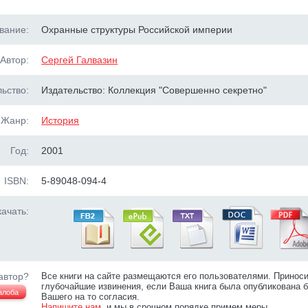
вание:
Охранные структуры Российской империи
Автор:
Сергей Галвазин
ьство:
Издательство: Коллекция "Совершенно секретно"
Жанр:
История
Год:
2001
ISBN:
5-89048-094-4
ачать:
автор?
Все книги на сайте размещаются его пользователями. Принос
глубочайшие извинения, если Ваша книга была опубликована б
алоба
Вашего на то согласия.
Напишите нам
, и мы в срочном порядке примем меры.