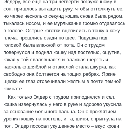
Элдеру, все еще на три четверти погруженному в
сон, пришлось вытащить руку, чтобы оттолкнуть ее,
но через несколько секунд кошка снова была рядом,
тыкалась носом, и ее мурлыканье громко отдавалось
в голове. Острые коготки вцепились в тонкую кожу
плеча, прошлись сзади по шее. Подушка под
головой была влажной от пота. Он с трудом
повернулся и поднял кошку над постелью, ощутив,
какая у той свалявшаяся и влажная шерсть и
насколько дряблой и отвислой стала шкурка, как
свободно она болтается на тощих ребрах. Яркие
щелки ее глаз отсвечивали желтым в почти темной
комнате.
Как только Элдер с трудом приподнялся и сел,
кошка извернулась у него в руке и здорово укусила
за основание большого пальца. Он с проклятием
уронил кошку на постель, и та, шипя, спрыгнула на
пол. Элдер пососал укушенное место – вкус крови