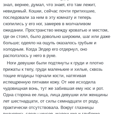
знал, вернее, думал, что знает, кто там лежит,
невидимый. Кошки, сейчас почти притихшие,
последовали за ним в эту комнату и теперь
скопились у его ног, замерев в молчаливом
ожидании. Пространство между кроватью и местом,
где он стоял, было довольно широким, шаг или даже
больше; одеяло на ощупь оказалось грубым и
холодным. Когда Элдер его отдернул, оно
расползлось у него в руке.
Ноги девушки были подтянуты к груди и плотно
прижаты к телу, груди маленькие и хилые, сквозь
тощие ягодицы торчали кости, натягивая
испещренную пятнами кожу. От нее исходила
чудовищная вонь, тут же забившая ему нос и рот.
Одна сторона ее лица, лица девушки или женщины
лет шестнадцати, от силы семнадцати от роду,
практически отсутствовала. Вокруг глазницы
виднелись следы укусов, маленькие и глубокие.