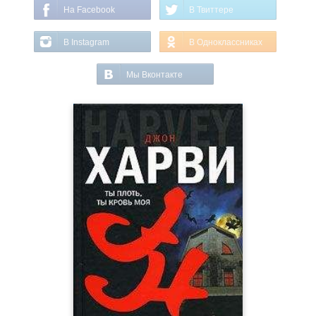
На Facebook
В Твиттере
В Instagram
В Одноклассниках
Мы Вконтакте