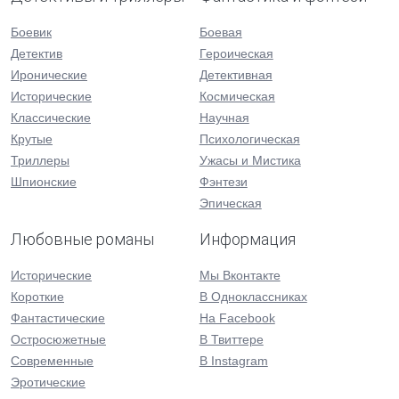
Боевик
Боевая
Детектив
Героическая
Иронические
Детективная
Исторические
Космическая
Классические
Научная
Крутые
Психологическая
Триллеры
Ужасы и Мистика
Шпионские
Фэнтези
Эпическая
Любовные романы
Информация
Исторические
Мы Вконтакте
Короткие
В Одноклассниках
Фантастические
На Facebook
Остросюжетные
В Твиттере
Современные
В Instagram
Эротические