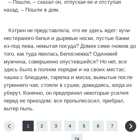
– Пошли, – сказал он, отпуская ее и отступая
назад. – Пошли в дом.
Кэтрин не представляла, что ее здесь ждет: кучи
нестираного белья и дырявые носки, пустые банки
из-под пива, немытая посуда? Домик семи гномов до
того, как туда явилась Белоснежка? Одинокий
мужчина, совершенно опустившийся? Но нет, все
здесь было в полном порядке и на своих местах;
чашка с блюдцем, тарелка и миска, вымытые после
утреннего чая, стояли в сушке, дожидаясь, когда их
уберут. Конечно, он предпринял некоторые усилия
перед ее приездом: все пропылесосил, прибрал,
вытер пыль.
1
2
3
4
5
6
7
...
74