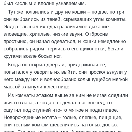
был кислым и вполне узнаваемым.
Тут же появились и другие кошки – по две, по три
они выбрались из теней, скрывавших углы комнаты.
Элдер слышал их едва различимое дыхание –
зловещие, хриплые, низкие звуки. Отбросив
простыню, он начал одеваться, и кошки немедленно
собрались рядом, терлись о его щиколотки, бегали
кругами возле босых ног.
Когда он открыл дверь и, придерживая ее,
попытался уговорить их выйти, они проскользнули у
него между ног и волнообразно колышущейся мягкой
массой хлынули к лестнице.
Из комнаты этажом выше за ним не мигая следили
чьи-то глаза, а когда он сделал шаг вперед, то
ощутил под ступней что-то мягкое и податливое.
Новорожденные котята – голые, слепые, пищащие,
они тесным комком шевелились на голых досках