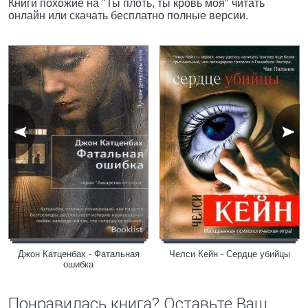
Книги похожие на "Ты плоть, ты кровь моя" читать
онлайн или скачать бесплатно полные версии.
Джон Катценбах - Фатальная
Челси Кейн - Сердце убийцы
ошибка
Понравилась книга? Оставьте Ваш