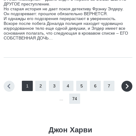
ДРУГОЕ преступление.
Но старая история не дает покоя детективу Фрэнку Элдеру.
Он подозревает: прошлое обязательно ВЕРНЕТСЯ.
И однажды его подозрения перерастают в уверенность.
Вскоре после побега Доналда полиция находит чудовищно
изуродованное тело еще одной девушки, и Элдер имеет все
основания полагать, что следующая в кровавом списке – ЕГО
СОБСТВЕННАЯ ДОЧЬ…
1
2
3
4
5
6
7
...
74
Джон Харви