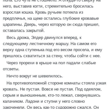
пола. Его чуть не стошнило. А откуда-то сверху на
него, выставив когти, стремительно бросилась
взрослая кошка. Кровь ручьем потекла из
предплечья, на щеке остались глубокие кровавые
царапины. Дверь, через которую он сюда пришел,
оставалась закрытой.
Весь дрожа, Элдер двинулся вперед, к
следующему лестничному маршу. На самом его
верху одна ступенька под его весом просела, и ему
пришлось схватиться за стену, чтобы сойти с нее.
Через прорехи в крыше на пол падали слабые
отсветы.
Ничто вокруг не шевелилось.
На противоположной стороне комнаты стояла узкая
кровать. Не пустая. Вовсе не пустая. Под одеялом,
серым и выношенным, кто-то лежал, свернувшись
калачиком. Ладони и ступни у него словно
закоченели. Он весь как-то судорожно сжался. Он