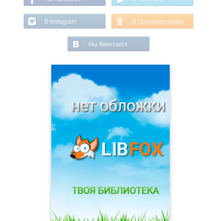
В Instagram
В Одноклассниках
Мы Вконтакте