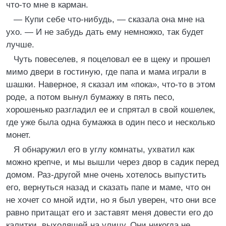
что-то мне в карман.
— Купи себе что-нибудь, — сказала она мне на
ухо. — И не забудь дать ему немножко, так будет
лучше.
Чуть повеселев, я поцеловал ее в щеку и прошел
мимо двери в гостиную, где папа и мама играли в
шашки. Наверное, я сказал им «пока», что-то в этом
роде, а потом вынул бумажку в пять песо,
хорошенько разгладил ее и спрятал в свой кошелек,
где уже была одна бумажка в один песо и несколько
монет.
Я обнаружил его в углу комнаты, ухватил как
можно крепче, и мы вышли через двор в садик перед
домом. Раз-другой мне очень хотелось выпустить
его, вернуться назад и сказать папе и маме, что он
не хочет со мной идти, но я был уверен, что они все
равно притащат его и заставят меня довести его до
калитки, выходящей на улицу. Они никогда не