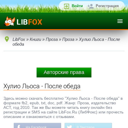
Войти
Регистрация
LibFox
»
Книги
»
Проза
»
Проза
» Хулио Льоса - После
обеда
Авторские права
Хулио Льоса - После обеда
Здесь можно скачать бесплатно "Хулио Льоса - После обеда" в
формате fb2, epub, txt, doc, pdf. Жанр: Проза, издательство
АСТ, год 2010. Так же Вы можете читать книгу онлайн без
регистрации и SMS на сайте LibFox.Ru (ЛибФокс) или прочесть
описание и ознакомиться с отзывами.
На Facebook
В Твиттере