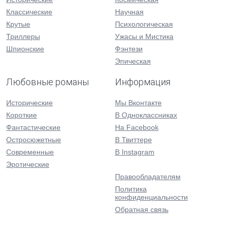
Классические
Научная
Крутые
Психологическая
Триллеры
Ужасы и Мистика
Шпионские
Фэнтези
Эпическая
Любовные романы
Информация
Исторические
Мы Вконтакте
Короткие
В Одноклассниках
Фантастические
На Facebook
Остросюжетные
В Твиттере
Современные
В Instagram
Эротические
Правообладателям
Политика
конфиденциальности
Обратная связь