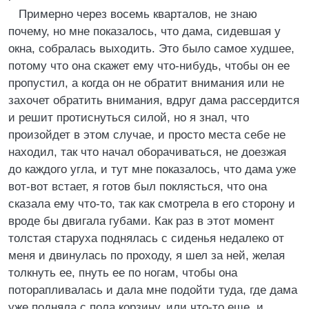
Примерно через восемь кварталов, не знаю
почему, но мне показалось, что дама, сидевшая у
окна, собралась выходить. Это было самое худшее,
потому что она скажет ему что-нибудь, чтобы он ее
пропустил, а когда он не обратит внимания или не
захочет обратить внимания, вдруг дама рассердится
и решит протиснуться силой, но я знал, что
произойдет в этом случае, и просто места себе не
находил, так что начал оборачиваться, не доезжая
до каждого угла, и тут мне показалось, что дама уже
вот-вот встает, я готов был поклясться, что она
сказала ему что-то, так как смотрела в его сторону и
вроде бы двигала губами. Как раз в этот момент
толстая старуха поднялась с сиденья недалеко от
меня и двинулась по проходу, я шел за ней, желая
толкнуть ее, пнуть ее по ногам, чтобы она
поторапливалась и дала мне подойти туда, где дама
уже подняла с пола корзину, или что-то еще, и