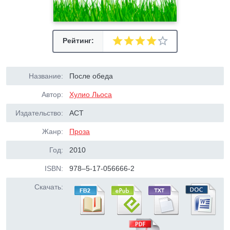
Рейтинг:
Название:
После обеда
Автор:
Хулио Льоса
Издательство:
АСТ
Жанр:
Проза
Год:
2010
ISBN:
978–5-17-056666-2
Скачать: