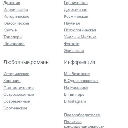
Детектив
Героическая
Иронические
Детективная
Исторические
Космическая
Классические
Научная
Крутые
Психологическая
Триллеры
Ужасы и Мистика
Шпионские
Фэнтези
Эпическая
Любовные романы
Информация
Исторические
Мы Вконтакте
Короткие
В Одноклассниках
Фантастические
На Facebook
Остросюжетные
В Твиттере
Современные
В Instagram
Эротические
Правообладателям
Политика
конфиденциальности