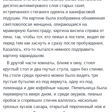
десятисантиметрового слоя старых газет,
истрепанного стеганого одеяла и канифасовой
подушки. На картине была изображена обнаженная
светловолосая женщина, опирающаяся на
мраморную балюстраду; картина висела справа от
печи, так, чтобы тот, кто лежал в постели, видел ее
перед тем как заснуть и сразу после пробуждения.
Казалось, кто-то пытался немного подправить
картину карандашом.
В другой части комнаты, ближе к окну, стоял
круглый стол и два гнутых стула, один без спинки.
На столе среди прочего можно было видеть три
пустые бутылки из-под вермута, одну из-под
лимонада и две кофейные чашки. Пепельница была
перевернута вверх дном, и среди окурков, пивных
пробок и сгоревших спичек валялось несколько
грязных кусков сахара, открытый перочинный нож и