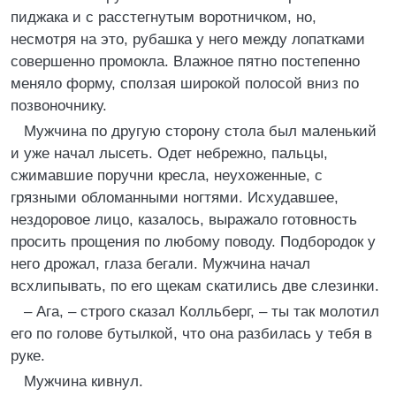
пиджака и с расстегнутым воротничком, но,
несмотря на это, рубашка у него между лопатками
совершенно промокла. Влажное пятно постепенно
меняло форму, сползая широкой полосой вниз по
позвоночнику.
Мужчина по другую сторону стола был маленький
и уже начал лысеть. Одет небрежно, пальцы,
сжимавшие поручни кресла, неухоженные, с
грязными обломанными ногтями. Исхудавшее,
нездоровое лицо, казалось, выражало готовность
просить прощения по любому поводу. Подбородок у
него дрожал, глаза бегали. Мужчина начал
всхлипывать, по его щекам скатились две слезинки.
– Ага, – строго сказал Колльберг, – ты так молотил
его по голове бутылкой, что она разбилась у тебя в
руке.
Мужчина кивнул.