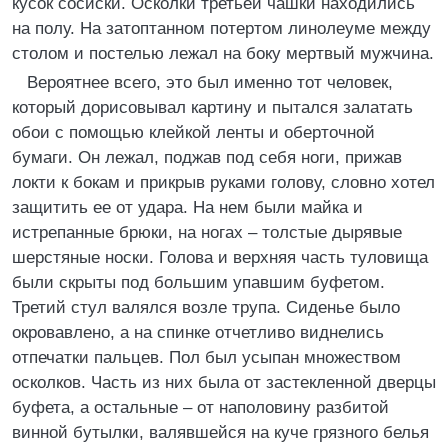
кусок сосиски. Осколки третьей чашки находились
на полу. На затоптанном потертом линолеуме между
столом и постелью лежал на боку мертвый мужчина.
Вероятнее всего, это был именно тот человек,
который дорисовывал картину и пытался залатать
обои с помощью клейкой ленты и оберточной
бумаги. Он лежал, поджав под себя ноги, прижав
локти к бокам и прикрыв руками голову, словно хотел
защитить ее от удара. На нем были майка и
истрепанные брюки, на ногах – толстые дырявые
шерстяные носки. Голова и верхняя часть туловища
были скрыты под большим упавшим буфетом.
Третий стул валялся возле трупа. Сиденье было
окровавлено, а на спинке отчетливо виднелись
отпечатки пальцев. Пол был усыпан множеством
осколков. Часть из них была от застекленной дверцы
буфета, а остальные – от наполовину разбитой
винной бутылки, валявшейся на куче грязного белья