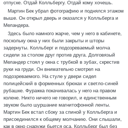
отпуске. Отдай Колльбергу. Отдай кому хочешь.
Мартин Бек убрал фотографию и поднялся этажом
выше. Он открыл дверь и оказался у Колльберга и
Меландера.
Здесь было намного жарче, чем у него в кабинете,
поскольку окна у них были закрыты и шторы
задернуты. Колльберг и подозреваемый молча
сидели за столом друг против друга. Долговязый
Меландер стоял у окна с трубкой в зубах, скрестив
руки на груди. Он внимательно смотрел на
подозреваемого. На стуле у двери сидел
полицейский в форменных брюках и светло-синей
рубашке. Фуражка покачивалась у него на правом
колене. Никто ничего не говорил, и единственным
звуком было шуршание магнитофонной ленты.
Мартин Бек встал сбоку за спиной у Колльберга и
присоединился к общему молчанию. Они слышали,
как в окно снаружи бьется оса. Колльберг был без