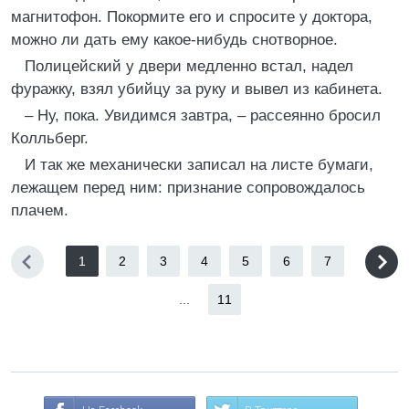
магнитофон. Покормите его и спросите у доктора,
можно ли дать ему какое-нибудь снотворное.
Полицейский у двери медленно встал, надел
фуражку, взял убийцу за руку и вывел из кабинета.
– Ну, пока. Увидимся завтра, – рассеянно бросил
Колльберг.
И так же механически записал на листе бумаги,
лежащем перед ним: признание сопровождалось
плачем.
1
2
3
4
5
6
7
...
11