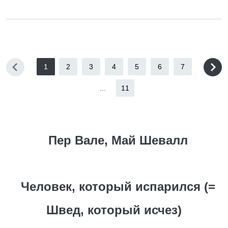
1
2
3
4
5
6
7
...
11
Пер Вале, Май Шевалл
Человек, который испарился (=
Швед, который исчез)